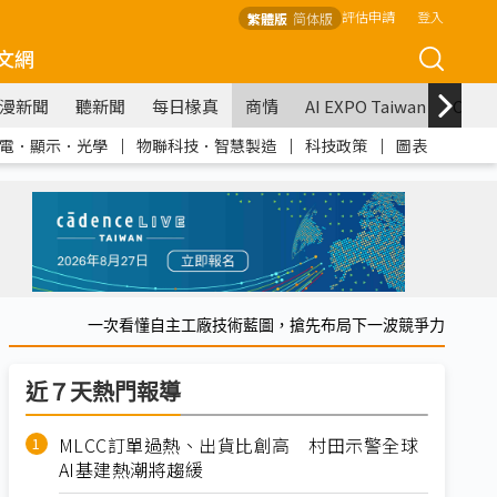
評估申請
登入
繁體版
简体版
文網
漫新聞
聽新聞
每日椽真
商情
AI EXPO Taiwan
COM
電．顯示．光學
｜
物聯科技．智慧製造
｜
科技政策
｜
圖表
一次看懂自主工廠技術藍圖，搶先布局下一波競爭力
近７天熱門報導
MLCC訂單過熱、出貨比創高 村田示警全球
AI基建熱潮將趨緩