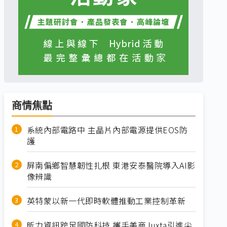
商情焦點
系統內部電路中 主晶片內部電源提供EOS防
護
屏南偏鄉智慧韌性扎根 東港安泰醫院導入AI影
像辨識
英特蒙以新一代即時軟體推動工業控制革新
昕力資訊跨足國防科技 攜手美商Juxta引進尖