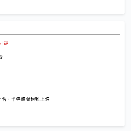
同調
緩
台階、半導體關稅難上路