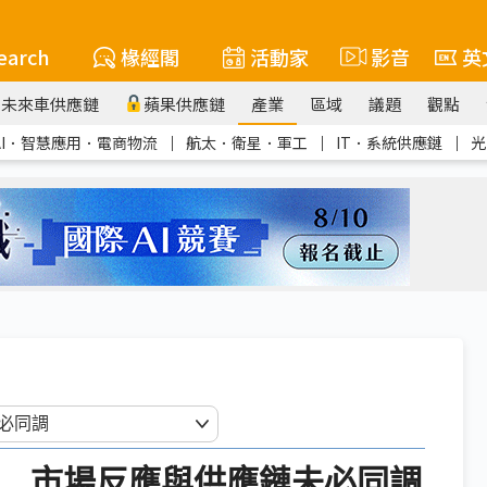
earch
椽經閣
活動家
影音
英
未來車供應鏈
蘋果供應鏈
產業
區域
議題
觀點
AI．智慧應用．電商物流
｜
航太．衛星．軍工
｜
IT．系統供應鏈
｜
光
天 市場反應與供應鏈未必同調