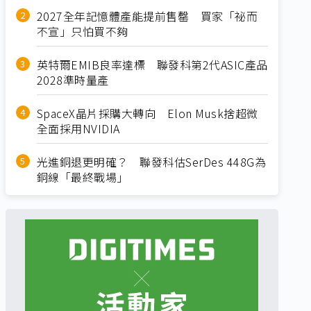
2027全年記憶體產能提前售罄 買家「祕而
不宣」只怕買不夠
英特爾EMIB良率達標 聯發科第2代ASIC產品
2028準時量產
SpaceX晶片採購大轉向 Elon Musk捨超微
全面採用NVIDIA
光進銅退更明確？ 聯發科估SerDes 448G為
銅線「最終戰場」