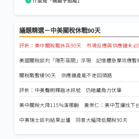
什麼是「關鍵字追蹤」
議題精選－中美關稅休戰90天
評析：美中關稅戰休兵90天 市場反應與供應鏈未必
美國關稅談判「隱形區間」浮現 記憶體急單效應暫
關稅戰暫緩90天 供應鏈產能不走回頭路
評析：中美聲明釋融冰訊號 仍暗藏角力伏筆
美中關稅大降115%演哪齣 黃崇仁：美中互讓找下
中美瑞士談判結果出爐 同意大幅降低關稅90天