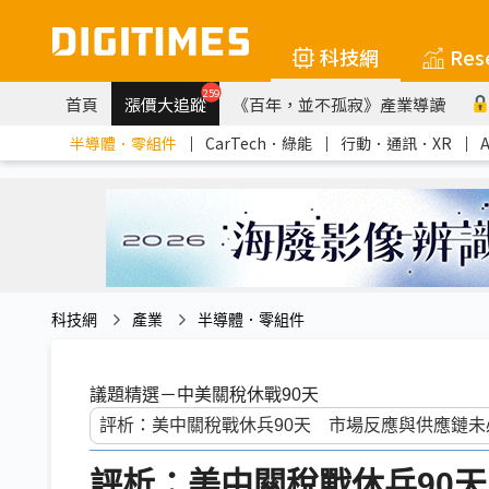
科技網
Res
259
首頁
漲價大追蹤
《百年，並不孤寂》產業導讀
半導體．零組件
｜
CarTech．綠能
｜
行動．通訊．XR
｜
科技網
產業
半導體．零組件
議題精選－中美關稅休戰90天
評析：美中關稅戰休兵90