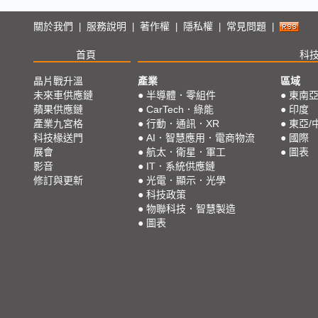
關於我們
服務說明
著作權
隱私權
常見問題
|
|
|
|
|
首頁
科
晶片戰升溫
產業
區域
未來車供應鏈
●
半導體．零組件
●
東南
蘋果供應鏈
●
CarTech．綠能
●
印度
產業九宮格
●
行動．通訊．XR
●
東亞/
科技椽送門
●
AI．智慧應用．電商物流
●
國際
展會
●
航太．衛星．軍工
●
圖表
影音
●
IT．系統供應鏈
修訂與更新
●
光電．顯示．光學
●
科技政策
●
物聯科技．智慧製造
●
圖表