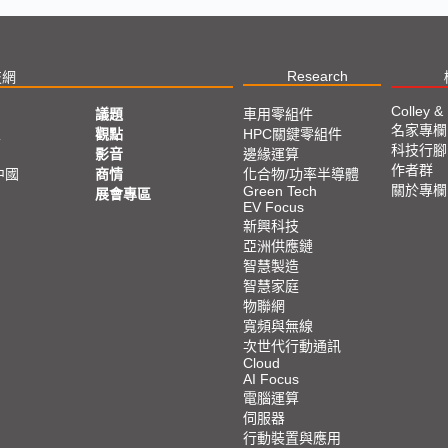
Research
技網
Colley &
議題
車用零組件
名家專欄
亞
觀點
HPC關鍵零組件
科技行腳
影音
邊緣運算
作者群
中國
商情
化合物/功率半導體
關於專欄
Green Tech
展會專區
EV Focus
新興科技
亞洲供應鏈
智慧製造
智慧家庭
物聯網
寬頻與無線
次世代行動通訊
Cloud
AI Focus
電腦運算
伺服器
行動裝置與應用