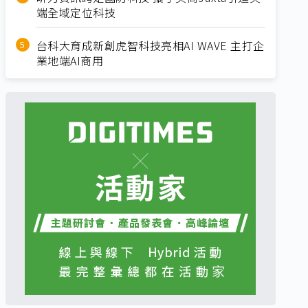
端全域定位科技
台科大育成新創虎智科技亮相AI WAVE 主打企
業地端AI商用