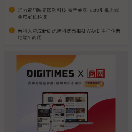
昕力資訊跨足國防科技 攜手美商Juxta引進尖端
全域定位科技
台科大育成新創虎智科技亮相AI WAVE 主打企業
地端AI商用