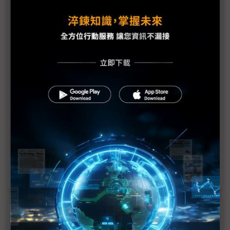
評析：美中關稅戰休兵90天 市場反應與供應鏈未必
同調
美國關稅談判「隱形區間」浮現 記憶體急單效應暫
緩
關稅戰暫緩90天 供應鏈產能不走回頭路
評析：中美聲明釋融冰訊號 仍暗藏角力伏筆
美中關稅大降115%演哪齣 黃崇仁：美中互讓找下
台階、半導體關稅難上路
中美瑞士談判結果出爐 同意大幅降低關稅90天
近７天熱門報導