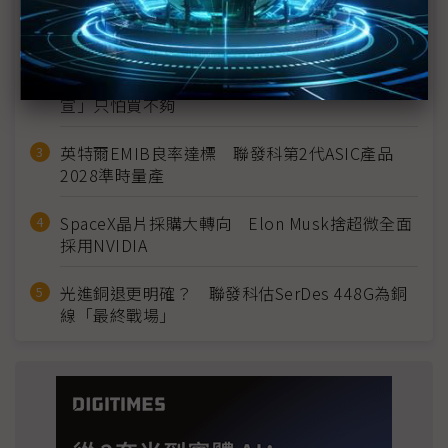
MLCC訂單過熱、出貨比創高 村田示警全球AI基
建熱潮將趨緩
2027全年記憶體產能提前售罄 買家「祕而不
宣」只怕買不夠
英特爾EMIB良率達標 聯發科第2代ASIC產品
2028準時量產
SpaceX晶片採購大轉向 Elon Musk捨超微全面
採用NVIDIA
光進銅退更明確？ 聯發科估SerDes 448G為銅
線「最終戰場」