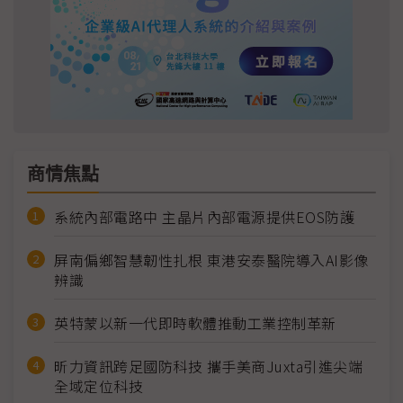
商情焦點
系統內部電路中 主晶片內部電源提供EOS防護
屏南偏鄉智慧韌性扎根 東港安泰醫院導入AI影像
辨識
英特蒙以新一代即時軟體推動工業控制革新
昕力資訊跨足國防科技 攜手美商Juxta引進尖端
全域定位科技