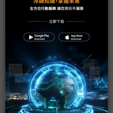
Micro LED讓AI看得見摸得著 友達柯富仁：主宰AI
應用的終極武器
SID「第四代WOLED」大秀登場 LGD瞄準AI電視、
電競高階市場
終極QD顯示又進化 SDC加碼炫最高解析度OLEDoS
唯一Micro LED AR反射成像、獨創Mini LED CarUX
智慧座艙顯身手
近７天熱門報導
MLCC訂單過熱、出貨比創高 村田示警全球AI基
建熱潮將趨緩