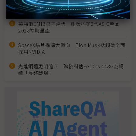
2027全年記憶體產能提前售罄 買家「祕而不
宣」只怕買不夠
英特爾EMIB良率達標 聯發科第2代ASIC產品
2028準時量產
SpaceX晶片採購大轉向 Elon Musk捨超微全面
採用NVIDIA
光進銅退更明確？ 聯發科估SerDes 448G為銅
線「最終戰場」