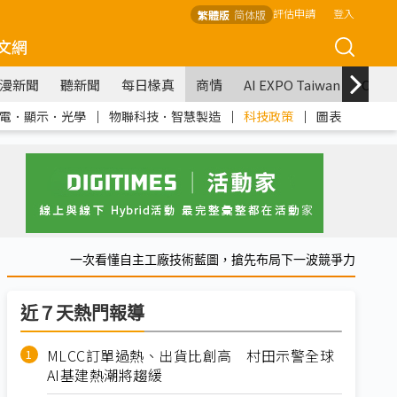
評估申請
登入
繁體版
简体版
文網
漫新聞
聽新聞
每日椽真
商情
AI EXPO Taiwan
COM
電．顯示．光學
｜
物聯科技．智慧製造
｜
科技政策
｜
圖表
一次看懂自主工廠技術藍圖，搶先布局下一波競爭力
近７天熱門報導
MLCC訂單過熱、出貨比創高 村田示警全球
AI基建熱潮將趨緩