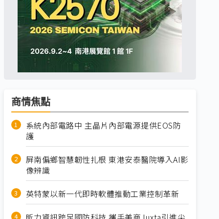
商情焦點
系統內部電路中 主晶片內部電源提供EOS防
護
屏南偏鄉智慧韌性扎根 東港安泰醫院導入AI影
像辨識
英特蒙以新一代即時軟體推動工業控制革新
昕力資訊跨足國防科技 攜手美商Juxta引進尖