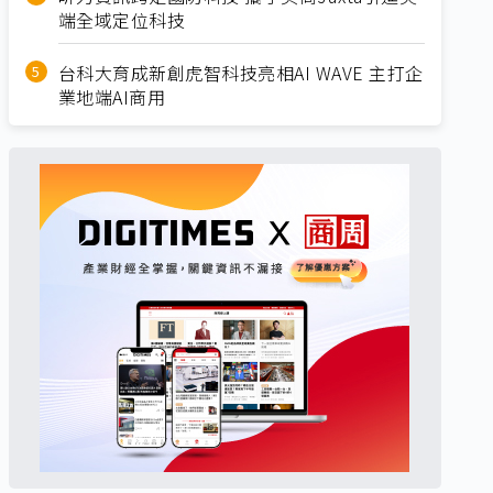
端全域定位科技
台科大育成新創虎智科技亮相AI WAVE 主打企
業地端AI商用