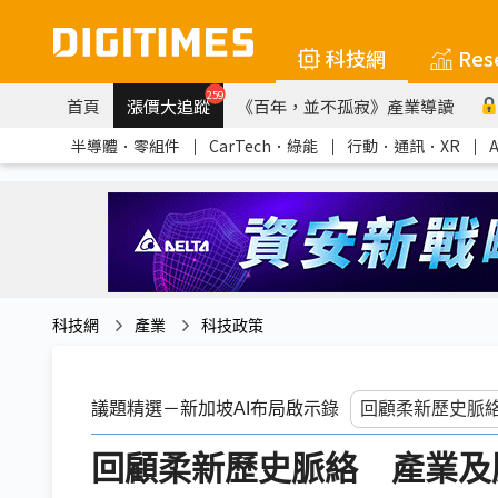
科技網
Res
259
首頁
漲價大追蹤
《百年，並不孤寂》產業導讀
半導體．零組件
｜
CarTech．綠能
｜
行動．通訊．XR
｜
科技網
產業
科技政策
議題精選－新加坡AI布局啟示錄
回顧柔新歷史脈絡 產業及