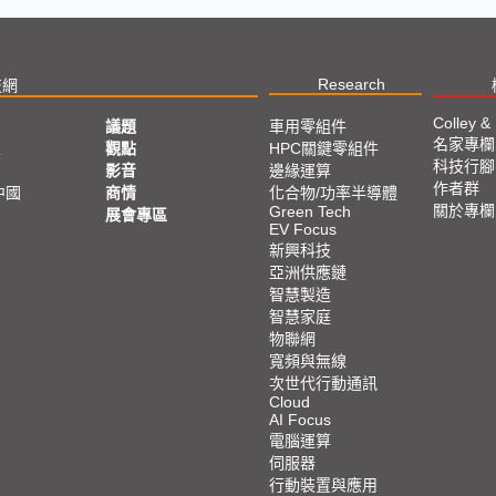
Research
技網
Colley &
議題
車用零組件
名家專欄
亞
觀點
HPC關鍵零組件
科技行腳
影音
邊緣運算
作者群
中國
商情
化合物/功率半導體
關於專欄
Green Tech
展會專區
EV Focus
新興科技
亞洲供應鏈
智慧製造
智慧家庭
物聯網
寬頻與無線
次世代行動通訊
Cloud
AI Focus
電腦運算
伺服器
行動裝置與應用