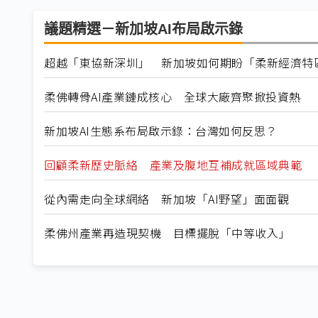
議題精選－新加坡AI布局啟示錄
超越「東協新深圳」 新加坡如何期盼「柔新經濟特
柔佛轉骨AI產業鏈成核心 全球大廠齊聚掀投資熱
新加坡AI生態系布局啟示錄：台灣如何反思？
回顧柔新歷史脈絡 產業及腹地互補成就區域典範
從內需走向全球網絡 新加坡「AI野望」面面觀
柔佛州產業再造現契機 目標擺脫「中等收入」