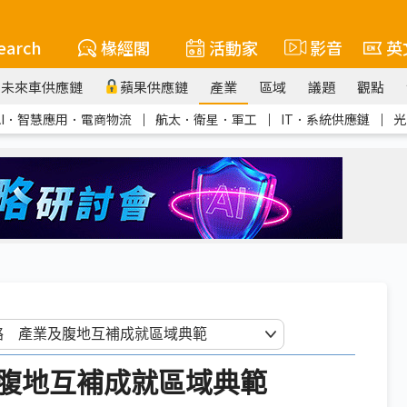
earch
椽經閣
活動家
影音
英
未來車供應鏈
蘋果供應鏈
產業
區域
議題
觀點
AI．智慧應用．電商物流
｜
航太．衛星．軍工
｜
IT．系統供應鏈
｜
光
腹地互補成就區域典範