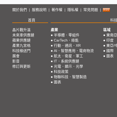
關於我們
服務說明
著作權
隱私權
常見問題
|
|
|
|
|
首頁
科
晶片戰升溫
產業
區域
未來車供應鏈
●
半導體．零組件
●
東南
蘋果供應鏈
●
CarTech．綠能
●
印度
產業九宮格
●
行動．通訊．XR
●
東亞/
科技椽送門
●
AI．智慧應用．電商物流
●
國際
展會
●
航太．衛星．軍工
●
圖表
影音
●
IT．系統供應鏈
修訂與更新
●
光電．顯示．光學
●
科技政策
●
物聯科技．智慧製造
●
圖表