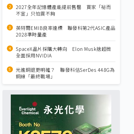
2027全年記憶體產能提前售罄 買家「祕而
不宣」只怕買不夠
英特爾EMIB良率達標 聯發科第2代ASIC產品
2028準時量產
SpaceX晶片採購大轉向 Elon Musk捨超微
全面採用NVIDIA
光進銅退更明確？ 聯發科估SerDes 448G為
銅線「最終戰場」