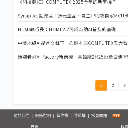
《科技聽IC》COMPUTEX 2025今年的新商機？
Synaptics副總裁：多元產品、自主IP助攻自家MCU
HDMI執行長：HDMI 2.2可成為助AI普及的基礎
中美地緣AI晶片交鋒下 凸顯本屆COMPUTEX五大
臻鼎看好AI Factory新商機 高雄廠2H25投產目標
1
2
3
關於我們
服務說明
著作權
隱私權
常見問題
|
|
|
|
|
首頁
科