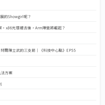
Showgirl呢？
5觀察，x86光環褪去後，Arm陣營將崛起？
英特爾陳立武的三支箭｜《科技中心點》EP55
技執法方案
利