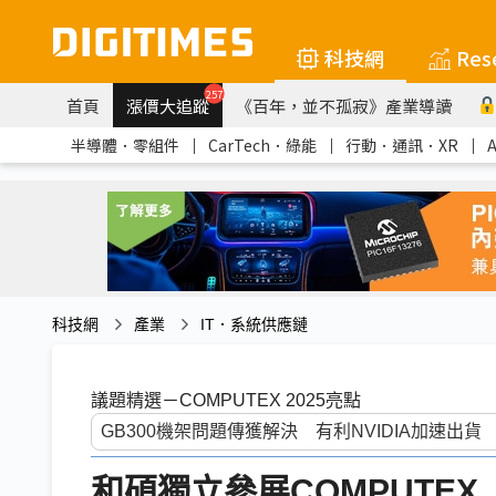
科技網
Res
257
首頁
漲價大追蹤
《百年，並不孤寂》產業導讀
半導體．零組件
｜
CarTech．綠能
｜
行動．通訊．XR
｜
科技網
產業
IT．系統供應鏈
議題精選－COMPUTEX 2025亮點
和碩獨立參展COMPUTE