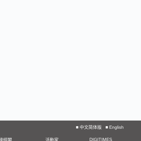
■
中文简体版
■
English
DIGITIMES
椽經閣
活動家