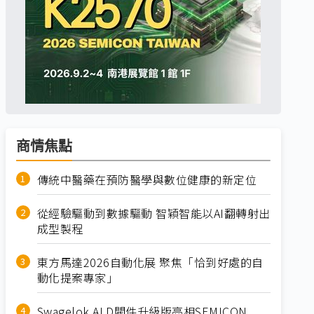
商情焦點
傳統中醫藥在預防醫學與數位健康的新定位
從經驗驅動到數據驅動 智穎智能以AI翻轉射出
成型製程
東方馬達2026自動化展 聚焦「恰到好處的自
動化提案專家」
Swagelok ALD閥件升級版亮相SEMICON