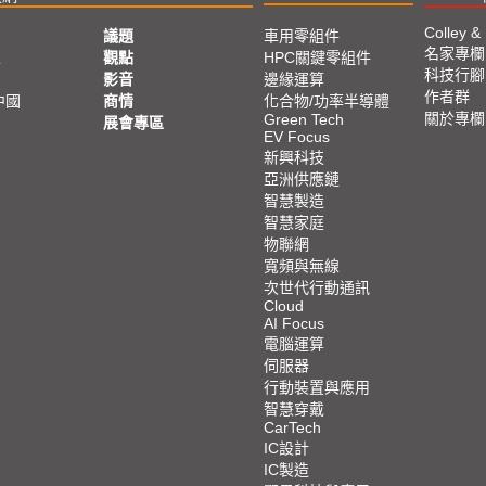
Colley &
議題
車用零組件
名家專欄
亞
觀點
HPC關鍵零組件
科技行腳
影音
邊緣運算
作者群
中國
商情
化合物/功率半導體
關於專欄
Green Tech
展會專區
EV Focus
新興科技
亞洲供應鏈
智慧製造
智慧家庭
物聯網
寬頻與無線
次世代行動通訊
Cloud
AI Focus
電腦運算
伺服器
行動裝置與應用
智慧穿戴
CarTech
IC設計
IC製造