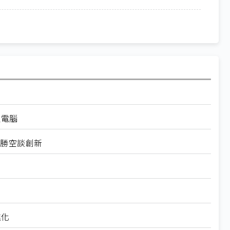
級電腦
用勝空談創新
進化