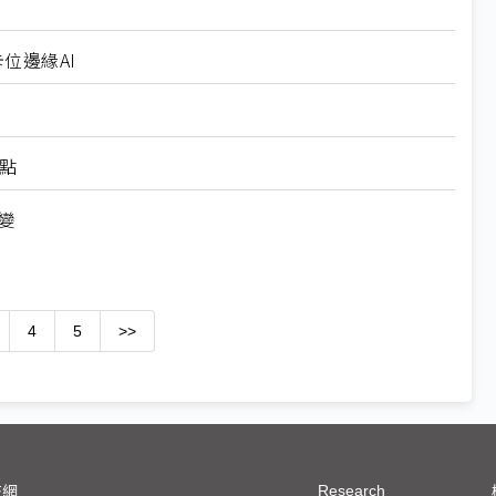
卡位邊緣AI
看點
不變
4
5
>>
Research
技網