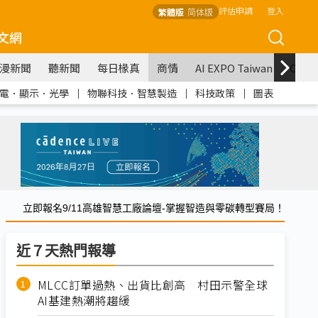
評估申請
登入
繁體版
简体版
文網
漫新聞
聽新聞
每日椽真
商情
AI EXPO Taiwan
COM
電．顯示．光學
｜
物聯科技．智慧製造
｜
科技政策
｜
圖表
立即報名9/11高雄智慧工廠論壇-掌握智造與零碳轉型賽局！
近７天熱門報導
MLCC訂單過熱、出貨比創高 村田示警全球
AI基建熱潮將趨緩