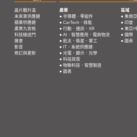
晶片戰升溫
產業
區域
未來車供應鏈
●
半導體．零組件
●
東南
蘋果供應鏈
●
CarTech．綠能
●
印度
產業九宮格
●
行動．通訊．XR
●
東亞/
科技椽送門
●
AI．智慧應用．電商物流
●
國際
展會
●
航太．衛星．軍工
●
圖表
影音
●
IT．系統供應鏈
修訂與更新
●
光電．顯示．光學
●
科技政策
●
物聯科技．智慧製造
●
圖表