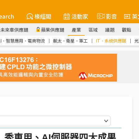
earch
椽經閣
活動家
影音
英
未來車供應鏈
蘋果供應鏈
產業
區域
議題
觀點
AI．智慧應用．電商物流
｜
航太．衛星．軍工
｜
IT．系統供應鏈
｜
光
X 秀車用、AI伺服器四大成果