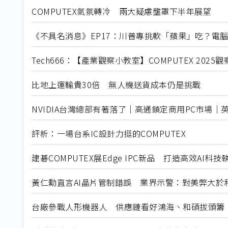
COMPUTEX氣氛轉冷 兩大疑慮壟罩下半年展望
《不具名消息》EP17：川普專挑軟「蘋果」吃？電腦展的
Tech666：【產業觀察小教室】COMPUTEX 202
比地上運輸貴30倍 無人機送貨成本仍是挑戰
NVIDIA台灣總部有著落了｜高通鎖定商用PC市場｜
評析：一場台系IC設計力挺的COMPUTEX
建碁COMPUTEX展Edge IPC新品 打造高效AI科
黃仁勳直言AI晶片管制錯誤 業界示警：對美弊大於
台廠參戰人形機器人 供應鏈看好鴻海、和碩拔頭籌