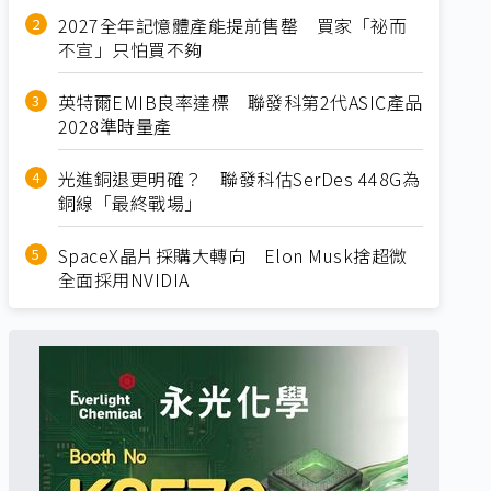
2027全年記憶體產能提前售罄 買家「祕而
不宣」只怕買不夠
英特爾EMIB良率達標 聯發科第2代ASIC產品
2028準時量產
光進銅退更明確？ 聯發科估SerDes 448G為
銅線「最終戰場」
SpaceX晶片採購大轉向 Elon Musk捨超微
全面採用NVIDIA