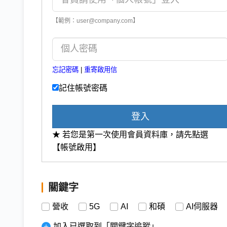
【範例：user@company.com】
忘記密碼
|
重寄啟用信
記住帳號密碼
登入
★ 若您是第一次使用會員資料庫，請先點選
【帳號啟用】
關鍵字
營收
5G
AI
和碩
AI伺服器
加入已選取到「關鍵字追蹤」