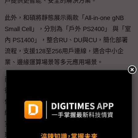
戶提供更智能、安全的解決方案。
此外，和碩將靜態展示兩款「All-in-one gNB
Small Cell」，分別為「戶外 PS2400」 與「室
內 PS1400」，整合RU、DU與CU，簡化部署
流程，支援128至256用戶連線，適合中小企
業、邊緣運算場景等多元應用場景。
而PR1450系列則採用5G FR1 4T4R O-RU技
術，具備3GPP Rel-16合規性、URLLC超可靠
低延遲通信，專為室內環境提供高效穩定的5G
網路連接。該系列在頻寬利用率、低功耗以及
寬溫操作範圍等方面表現優異，適用於倉儲管
理、物流中心與智慧製造等場景，充分展現和