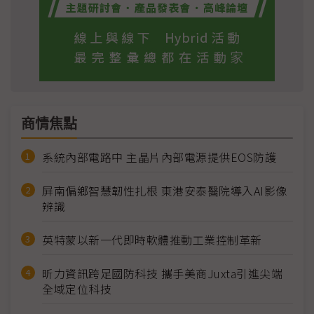
商情焦點
系統內部電路中 主晶片內部電源提供EOS防護
屏南偏鄉智慧韌性扎根 東港安泰醫院導入AI影像
辨識
英特蒙以新一代即時軟體推動工業控制革新
昕力資訊跨足國防科技 攜手美商Juxta引進尖端
全域定位科技