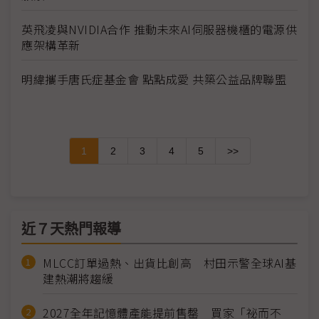
英飛凌與NVIDIA合作 推動未來AI伺服器機櫃的電源供
應架構革新
明緯攜手唐氏症基金會 點點成愛 共築公益品牌聯盟
1
2
3
4
5
>>
近７天熱門報導
MLCC訂單過熱、出貨比創高 村田示警全球AI基
建熱潮將趨緩
2027全年記憶體產能提前售罄 買家「祕而不