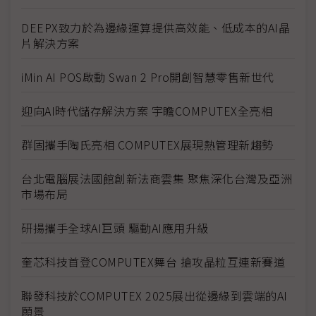
DEEPX致力於為邊緣運算提供高效能、低成本的AI晶
片解決方案
iMin AI POS啟動 Swan 2 Pro開創智慧零售新世代
迎向AI時代儲存解決方案 宇瞻COMPUTEX全亮相
群固攜手陶氏亮相 COMPUTEX展現熱管理新趨勢
台北電腦展法國館創新法商雲集 聚焦深化台灣及亞洲
市場布局
研揚攜手全球AI巨頭 驅動AI應用升級
奎芯科技首登COMPUTEX舞台 搶攻晶粒互連新賽道
聯發科技於COMPUTEX 2025展出從邊緣到雲端的AI
願景