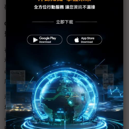
碩在5G領域的先進技術實力與市場應用潛力。
Consumer、Aesthetic & Assisted Living消
費、美容與生活輔助
在全球美容科技市場持續快速成長的趨勢下，
和碩以卓越研發與製造能力，推出的「PRIIö」
品牌家用美容儀，精準切入潛力巨大的居家護
膚市場。
和碩憑藉其在電子產品製造與精密組裝的領先
地位，將多項前沿科技整合至PRIIö美容科技產
品中。其中包括先進的彈潤射頰（Elastic
RF）、拉提微電流 （Lifting Microcurrent