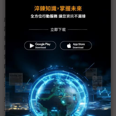
「不太可能有台廠願意投入二十多人、遠赴挪
威駐點兩個月，只為執行接線工程」魏仕杰強
調，施耐德電機作為全球性公司，一來在設計
與規劃上，協助業者將伺服器、機櫃、配電與
散熱等設備整合成完整的資料中心架構；二來
無論銷售至哪一國，施耐德電機皆可安排適合
的團隊，在兼顧施工品質與在地合規性下展開
施工進程，協助業者快速解決交付難題、拓展
海外生意。
另以台灣的IDC業者、機電廠商來說，仍普遍缺
乏AI機房建造經驗。所以施耐德電機一樣透過