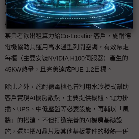
設計、選址、選型、施工、維運到永續規劃等
各個階段提供完整協助。截至目前，施耐德電
機已協助多家台灣業者建構AI資料中心，例如
某業者欲出租算力給Co-Location客戶，施耐德
電機協助其運用高水溫型列間空調，有效帶走
每櫃（主要安裝NVIDIA H100伺服器）產生的
45KW熱量，且完美達成PUE 1.2目標。
除此之外，施耐德電機也曾利用水冷模式幫助
客戶實現AI機房散熱，主要提供機櫃、電力排
插、UPS、中低壓盤等必要設施，再輔以「風
牆」的搭建，不但打造完善的AI機房基礎設
施，還能把AI晶片及其他基板零件的發熱一併