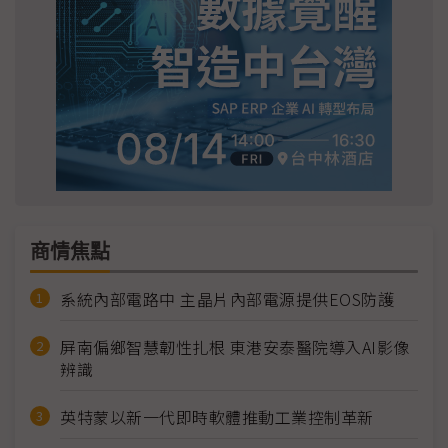
商情焦點
系統內部電路中 主晶片內部電源提供EOS防護
屏南偏鄉智慧韌性扎根 東港安泰醫院導入AI影像
辨識
英特蒙以新一代即時軟體推動工業控制革新