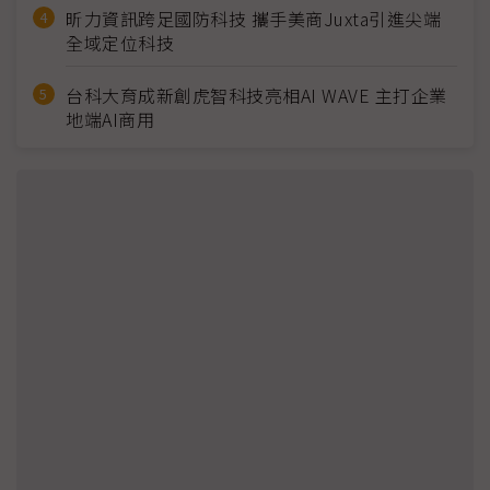
昕力資訊跨足國防科技 攜手美商Juxta引進尖端
全域定位科技
台科大育成新創虎智科技亮相AI WAVE 主打企業
地端AI商用