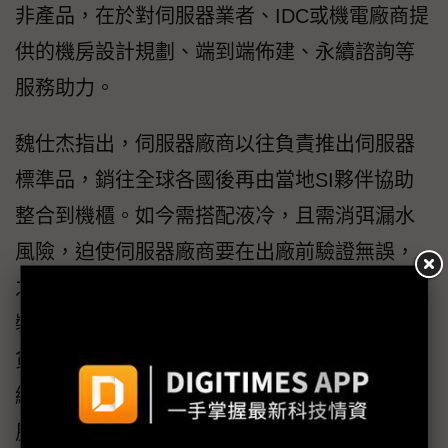
非產品，在於對伺服器業者、IDC或機電廠商提
供的機房設計規劃、端到端佈建、永續諮詢等
服務助力。
魏仕杰指出，伺服器廠商以往負責推出伺服器
標準品，銷往全球各國後再由當地SI夥伴協助
整合到機櫃。如今需搭配液冷，且需消弭漏水
風險，迫使伺服器廠商要在出廠前驗證無誤，
之後再以整櫃L11方式出貨，意即一座機櫃裡已
裝好伺服器、PDU及分水管路。甚至當整櫃出
貨到現場後，伺服器廠商亦需協助串接眾多纜
線，如某業者曾出貨至挪威66櫃規模的AI機
房，竟需要串接8,000條線路。