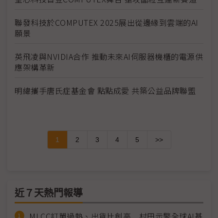
聯發科技於COMPUTEX 2025展出從邊緣到雲端的AI
願景
英飛凌與NVIDIA合作 推動未來AI伺服器機櫃的電源供
應架構革新
明緯攜手唐氏症基金會 點點成愛 共築公益品牌聯盟
1
2
3
4
5
>>
近７天熱門報導
MLCC訂單過熱、出貨比創高 村田示警全球AI基