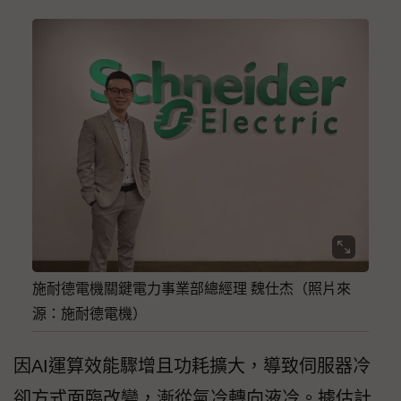
施耐德電機關鍵電力事業部總經理 魏仕杰（照片來
源：施耐德電機）
因AI運算效能驟增且功耗擴大，導致伺服器冷
卻方式面臨改變，漸從氣冷轉向液冷。據估計