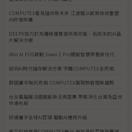
COMPUTEX看見儲存新未來 江波龍以創新技術重塑
AI終端架構
DEEPX致力於為邊緣運算提供高效能、低成本的AI晶
片解決方案
iMin AI POS啟動 Swan 2 Pro開創智慧零售新世代
迎向AI時代儲存解決方案 宇瞻COMPUTEX全亮相
群固攜手陶氏亮相 COMPUTEX展現熱管理新趨勢
台北電腦展法國館創新法商雲集 聚焦深化台灣及亞洲
市場布局
研揚攜手全球AI巨頭 驅動AI應用升級
奎芯科技首登COMPUTEX舞台 搶攻晶粒互連新賽道