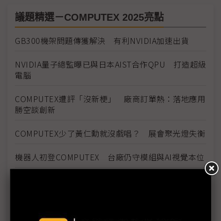
議題精選－COMPUTEX 2025亮點
GB300機架問題傳獲解決 有利NVIDIA加速出貨
NVIDIA量子總監曝已與日本AIST合作QPU 打造超級
電腦
COMPUTEX遭評「沒新梗」 廠商訂單熱：落地應用
勝空談創新
COMPUTEX少了黃仁勳就沒戲唱？ 展會聚光燈失衡
機器人初登COMPUTEX 台廠仍守模組與AI視覺本位
GB300搶鏡COMPUTEX 台廠硬實力實現機櫃高速進
化
COMPUTEX氣氛轉冷 兩大疑慮壟罩下半年展望