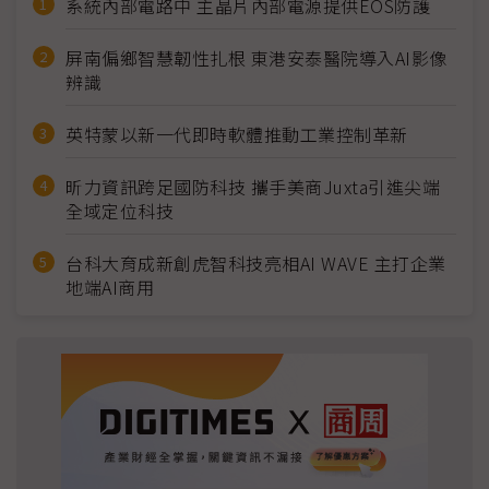
系統內部電路中 主晶片內部電源提供EOS防護
屏南偏鄉智慧韌性扎根 東港安泰醫院導入AI影像
辨識
英特蒙以新一代即時軟體推動工業控制革新
昕力資訊跨足國防科技 攜手美商Juxta引進尖端
全域定位科技
台科大育成新創虎智科技亮相AI WAVE 主打企業
地端AI商用