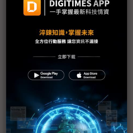
《不具名消息》EP17：川普專挑軟「蘋果」吃？電腦
展的Showgirl呢？
Tech666：【產業觀察小教室】COMPUTEX 2025觀
察，x86光環褪去後，Arm陣營將崛起？
比地上運輸貴30倍 無人機送貨成本仍是挑戰
NVIDIA台灣總部有著落了｜高通鎖定商用PC市場｜
英特爾陳立武的三支箭｜《科技中心點》EP55
評析：一場台系IC設計力挺的COMPUTEX
建碁COMPUTEX展Edge IPC新品 打造高效AI科技
執法方案
黃仁勳直言AI晶片管制錯誤 業界示警：對美弊大於
利