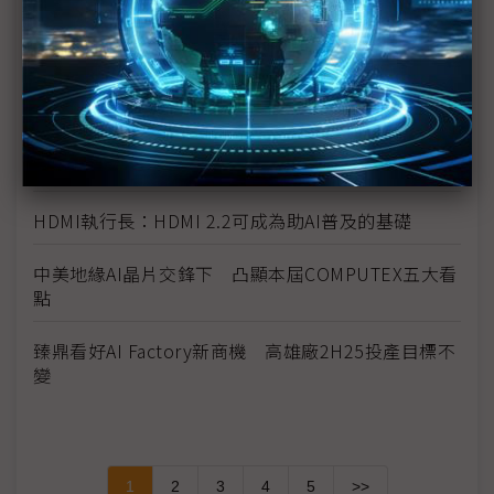
台廠參戰人形機器人 供應鏈看好鴻海、和碩拔頭籌
《科技聽IC》COMPUTEX 2025今年的新商機？
Synaptics副總裁：多元產品、自主IP助攻自家MCU
卡位邊緣AI
HDMI執行長：HDMI 2.2可成為助AI普及的基礎
中美地緣AI晶片交鋒下 凸顯本屆COMPUTEX五大看
點
臻鼎看好AI Factory新商機 高雄廠2H25投產目標不
變
1
2
3
4
5
>>