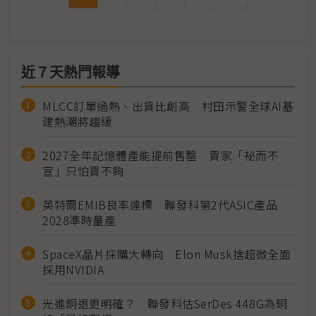
近７天熱門報導
MLCC訂單過熱、出貨比創高 村田示警全球AI基
建熱潮將趨緩
2027全年記憶體產能提前售罄 買家「祕而不
宣」只怕買不夠
英特爾EMIB良率達標 聯發科第2代ASIC產品
2028準時量產
SpaceX晶片採購大轉向 Elon Musk捨超微全面
採用NVIDIA
光進銅退更明確？ 聯發科估SerDes 448G為銅