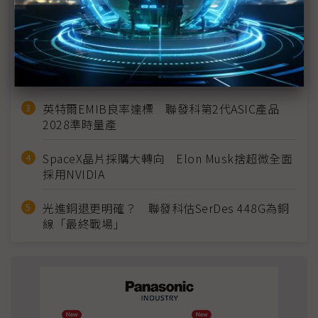
MLCC訂單過熱、出貨比創高 村田示警全球AI基
建熱潮將趨緩
2027全年記憶體產能提前售罄 買家「祕而不
宣」只怕買不夠
英特爾EMIB良率達標 聯發科第2代ASIC產品
2028準時量產
SpaceX晶片採購大轉向 Elon Musk捨超微全面
採用NVIDIA
光進銅退更明確？ 聯發科估SerDes 448G為銅
線「最終戰場」