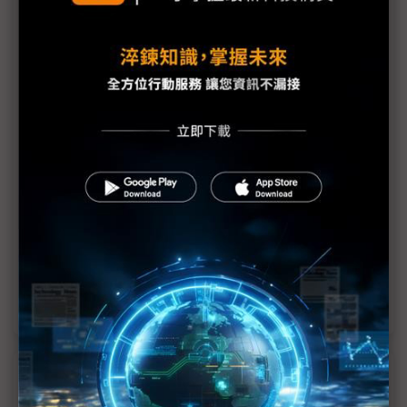
微軟提開放AI代理網路 三大業者同框、AI PC還有戲
微軟談GB200系統效能 AI詞元吞吐量大增
AI打造「去中心化」新型態搜尋 微軟CTO：開放
MCP是關鍵
合作關係變調？ 微軟CTO：與OpenAI關係仍緊密
微軟資料分析平台Fabric採用率提升 小型軟體公司
壓力增
微軟宣布上架Grok 推新AI代理編碼工具
近７天熱門報導