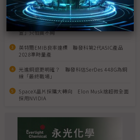
MLCC訂單過熱、出貨比創高 村田示警全球AI基
建熱潮將趨緩
2027全年記憶體產能提前售罄 買家「祕而不
宣」只怕買不夠
英特爾EMIB良率達標 聯發科第2代ASIC產品
2028準時量產
光進銅退更明確？ 聯發科估SerDes 448G為銅
線「最終戰場」
SpaceX晶片採購大轉向 Elon Musk捨超微全面
採用NVIDIA