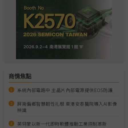
商情焦點
系統內部電路中 主晶片內部電源提供EOS防護
屏南偏鄉智慧韌性扎根 東港安泰醫院導入AI影像
辨識
英特蒙以新一代即時軟體推動工業控制革新