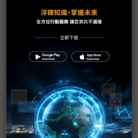
東方矽谷再升級 檳城的先進封測之路（一）
馬來西亞IC設計大戰略 雪蘭莪、砂勞越、檳城三箭
齊發
50年重鎮拚轉骨 檳城半導體新局需「創業家精神」
從依附外資到創新自主：大馬科技產業的關鍵挑戰
東方矽谷再升級 檳城的先進封測之路（二）
大馬力守AI資料中心樞紐 強化晶片管控因應美國要
求
近７天熱門報導