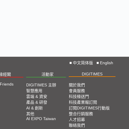
■
中文简体版
■
English
DIGITIMES
椽經閣
活動家
 Friends
DIGITIMES 主辦
關於我們
智慧應用
會員服務
雲端 & 資安
科技椽送門
產品 & 研發
科技產業報訂閱
AI & 創新
訂閱DIGITIMES行動版
其他
整合行銷服務
AI EXPO Taiwan
人才招募
聯絡我們