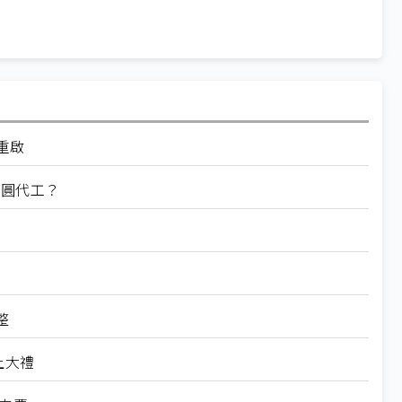
重啟
晶圓代工？
整
上大禮