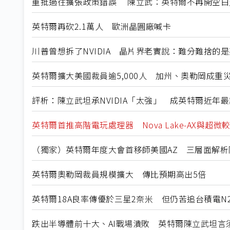
重批過往擴張政策錯誤 陳立武：英特爾不再開空白
英特爾再砍2.1萬人 歐洲晶圓廠喊卡
川普曾想拆了NVIDIA 晶片界老實說：難分難捨的
英特爾擴大美國裁員逾5,000人 加州、奧勒岡成重
評析：陳立武坦承NVIDIA「太強」 成英特爾近年
英特爾首推高階電玩處理器 Nova Lake-AX與超微
（獨家）英特爾年度大會首移師美國AZ 三層面解析
英特爾奧勒岡裁員規模擴大 傳比預期高出5倍
英特爾18A良率傳優於三星2奈米 但仍苦追台積電N
跌出半導體前十大、AI戰場潰敗 英特爾陳立武坦言