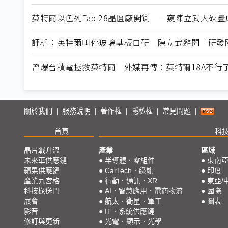
英特爾以色列Fab 28晶圓廠開鍘 一窺陳立武大砍疊
評析：英特爾叫停玻璃基板自研 陳立武避開「研發
曾爆台積電拯救英特爾 外媒再傳：英特爾18A不行
關於我們
服務說明
著作權
隱私權
常見問題
|
|
|
|
|
首頁
科
晶片戰升溫
產業
區域
未來車供應鏈
●
半導體．零組件
●
東南
蘋果供應鏈
●
CarTech．綠能
●
印度
產業九宮格
●
行動．通訊．XR
●
東亞/
科技椽送門
●
AI．智慧應用．電商物流
●
國際
展會
●
航太．衛星．軍工
●
圖表
影音
●
IT．系統供應鏈
修訂與更新
●
光電．顯示．光學