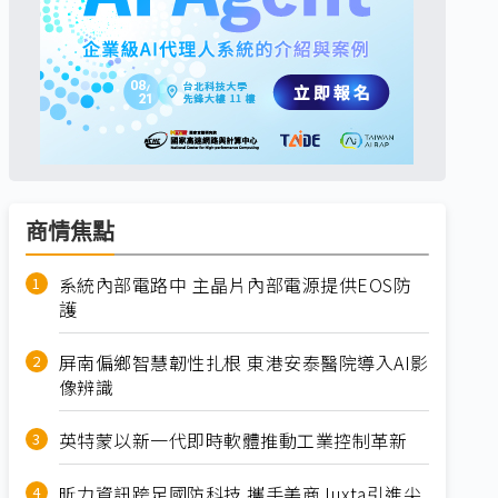
商情焦點
系統內部電路中 主晶片內部電源提供EOS防
護
屏南偏鄉智慧韌性扎根 東港安泰醫院導入AI影
像辨識
英特蒙以新一代即時軟體推動工業控制革新
昕力資訊跨足國防科技 攜手美商Juxta引進尖