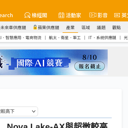
earch
椽經閣
活動家
影音
英
未來車供應鏈
蘋果供應鏈
產業
區域
議題
觀點
AI．智慧應用．電商物流
｜
航太．衛星．軍工
｜
IT．系統供應鏈
｜
光
ova Lake-AX與超微較高