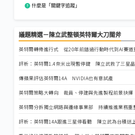
什麼是「關鍵字追蹤」
議題精選－陳立武整頓英特爾大刀闊斧
英特爾轉骨進行式 從20年前錯過行動時代到AI賽道
評析：英特爾1.4奈米出現暫停鍵 陳立武救了三星
傳蘋果評估英特爾14A NVIDIA也有意試產
英特爾策略大轉向 裁員、停建與先進製程前景抉擇
英特爾分拆獨立網路與邊緣事業部 持續推進業務重
評析：英特爾14A跟進三星停看聽 陳立武為台積送