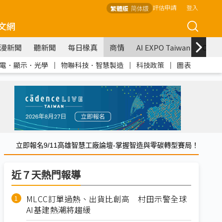
評估申請
登入
繁體版
简体版
文網
漫新聞
聽新聞
每日椽真
商情
AI EXPO Taiwan
COM
電．顯示．光學
｜
物聯科技．智慧製造
｜
科技政策
｜
圖表
立即報名9/11高雄智慧工廠論壇-掌握智造與零碳轉型賽局！
近７天熱門報導
MLCC訂單過熱、出貨比創高 村田示警全球
AI基建熱潮將趨緩