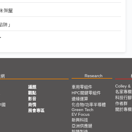
床架屋
陷阱」
了
Research
技網
Colley &
議題
車用零組件
名家專欄
亞
觀點
HPC關鍵零組件
科技行腳
影音
邊緣運算
作者群
中國
商情
化合物/功率半導體
關於專欄
Green Tech
展會專區
EV Focus
新興科技
亞洲供應鏈
智慧製造