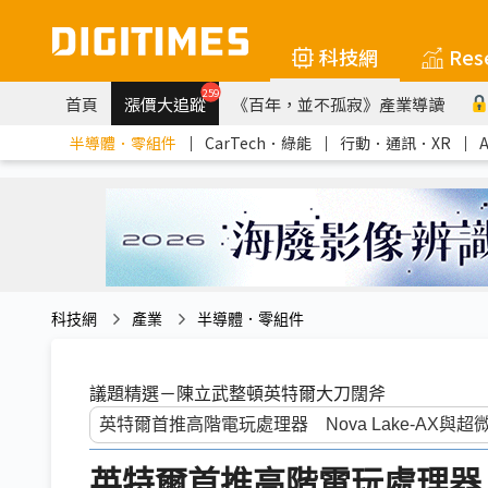
科技網
Res
259
首頁
漲價大追蹤
《百年，並不孤寂》產業導讀
半導體．零組件
｜
CarTech．綠能
｜
行動．通訊．XR
｜
科技網
產業
半導體．零組件
議題精選－陳立武整頓英特爾大刀闊斧
英特爾首推高階電玩處理器 N