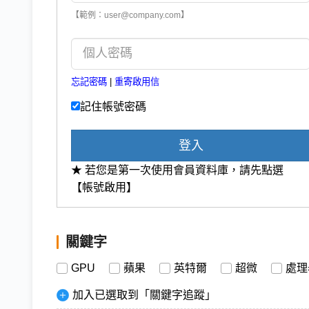
【範例：user@company.com】
忘記密碼
|
重寄啟用信
記住帳號密碼
登入
★ 若您是第一次使用會員資料庫，請先點選
【帳號啟用】
關鍵字
GPU
蘋果
英特爾
超微
處理
加入已選取到「關鍵字追蹤」