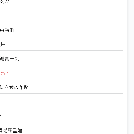
支票
是英特爾
災區
最誠實一刻
較高下
陳立武改革路
2
須從零重建