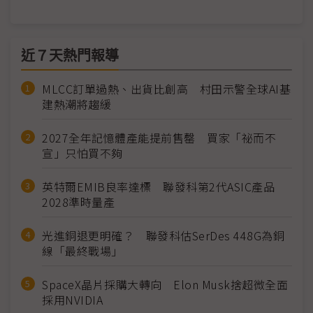
近７天熱門報導
MLCC訂單過熱、出貨比創高 村田示警全球AI基
建熱潮將趨緩
2027全年記憶體產能提前售罄 買家「祕而不
宣」只怕買不夠
英特爾EMIB良率達標 聯發科第2代ASIC產品
2028準時量產
光進銅退更明確？ 聯發科估SerDes 448G為銅
線「最終戰場」
SpaceX晶片採購大轉向 Elon Musk捨超微全面
採用NVIDIA