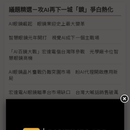
議題精選－攻AI再下一城「鏡」爭白熱化
AI眼鏡崛起 眼鏡業迎史上最大變革
智慧眼鏡元年開打 視覺AI成下一個主戰場
「AI百鏡大戰」宏達電偕台灣隊參戰 光學廠卡位智
慧眼鏡商機
AI眼鏡晶片鏖戰仍難突圍市場 盼AI代理開啟應用新
局
宏達電AI眼鏡瞄準台市場缺口 台灣大喊話銷售破萬
三星誓言「戴」回主場優勢 傳自研智慧眼鏡挑戰
Meta霸權
Meta瞄準後手機時代 「個人超級智慧」挑戰蘋果主