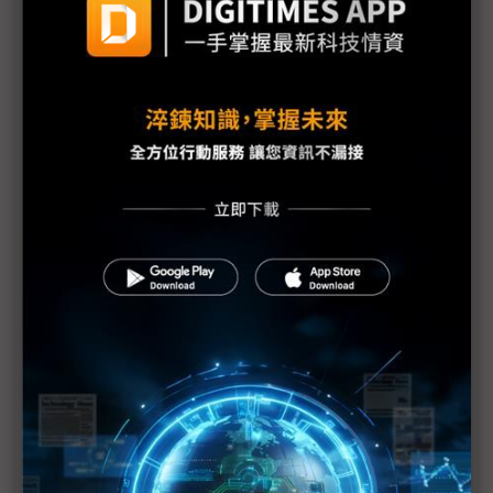
導地位
二代Vision Pro或搭M5處理器 運算效能盼望大躍升
Meta與史丹佛打造3mm全像顯示 XR裝置可望邁向
眼鏡化
宏達電AI眼鏡亮相 擬開放API、深化Google合作
宏達電AI眼鏡新品將亮相 攜手台哥大放大出貨量
智慧眼鏡出貨倍增 Meta仍為主力、小米成黑馬
Brilliant Labs推新智慧眼鏡 重量40克、續航力14小
時
宏達電智慧眼鏡呼之欲出 三大拚突圍策略受矚
AI眼鏡掀革命 紅鏈ODM與PCB迎穿戴新商機