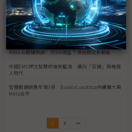
台灣大喊話不缺席AI眼鏡戰局 林東閔：天時地利人
和
AI百鏡大戰升溫！ 阿里入局、雷軍親下場才是轉捩
點
Meta AI眼鏡熱銷 然MR頭盔下滑抵銷成長動能
中國EMS押注智慧終端新藍海 邁向「百鏡」與機器
人時代
智慧眼鏡銷售年增3倍 EssilorLuxottica持續擴大與
Meta合作
1
2
>>