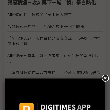
議題精選－攻AI再下一城「鏡」爭白熱化
AI眼鏡崛起 眼鏡業迎史上最大變革
智慧眼鏡元年開打 視覺AI成下一個主戰場
「AI百鏡大戰」宏達電偕台灣隊參戰 光學廠卡位智
慧眼鏡商機
AI眼鏡晶片鏖戰仍難突圍市場 盼AI代理開啟應用新
局
宏達電AI眼鏡瞄準台市場缺口 台灣大喊話銷售破萬
三星誓言「戴」回主場優勢 傳自研智慧眼鏡挑戰
Meta霸權
Meta瞄準後手機時代 「個人超級智慧」挑戰蘋果主
導地位