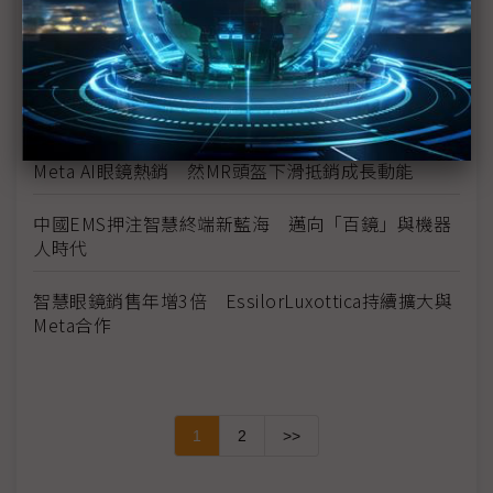
台灣大喊話不缺席AI眼鏡戰局 林東閔：天時地利人
和
AI百鏡大戰升溫！ 阿里入局、雷軍親下場才是轉捩
點
Meta AI眼鏡熱銷 然MR頭盔下滑抵銷成長動能
中國EMS押注智慧終端新藍海 邁向「百鏡」與機器
人時代
智慧眼鏡銷售年增3倍 EssilorLuxottica持續擴大與
Meta合作
1
2
>>