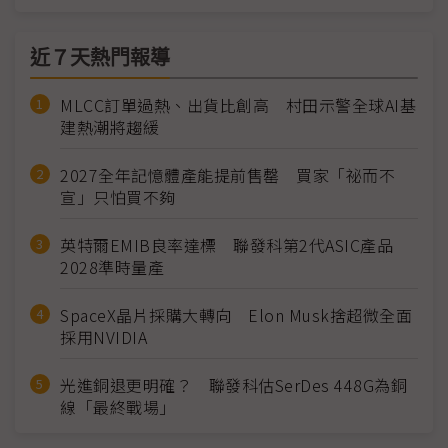
近７天熱門報導
MLCC訂單過熱、出貨比創高 村田示警全球AI基
建熱潮將趨緩
2027全年記憶體產能提前售罄 買家「祕而不
宣」只怕買不夠
英特爾EMIB良率達標 聯發科第2代ASIC產品
2028準時量產
SpaceX晶片採購大轉向 Elon Musk捨超微全面
採用NVIDIA
光進銅退更明確？ 聯發科估SerDes 448G為銅
線「最終戰場」