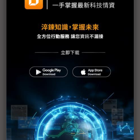
二代Vision Pro或搭M5處理器 運算效能盼望大躍升
Meta與史丹佛打造3mm全像顯示 XR裝置可望邁向
眼鏡化
宏達電AI眼鏡亮相 擬開放API、深化Google合作
宏達電AI眼鏡新品將亮相 攜手台哥大放大出貨量
智慧眼鏡出貨倍增 Meta仍為主力、小米成黑馬
Brilliant Labs推新智慧眼鏡 重量40克、續航力14小
時
宏達電智慧眼鏡呼之欲出 三大拚突圍策略受矚
AI眼鏡掀革命 紅鏈ODM與PCB迎穿戴新商機