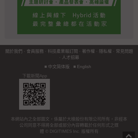
關於我們
·
會員服務
·
科技產業報訂閱
·
著作權
·
隱私權
·
常見問題
·
人才招募
■
中文简体版
■
English
下載新聞App
本網站內之全部圖文，係屬於大椽股份有限公司所有，非經本
公司同意不得將全部或部分內容轉載於任何形式之媒
體 © DIGITIMES Inc. 版權所有