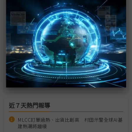
評析：美國撤銷韓廠中國豁免 120天談判倒數再掀
地緣角力
美國撤韓廠VEU豁免意在幫美光做球？ 中國本土廠
磨刀霍霍
美國撤銷三星、SK海力士VEU豁免 南韓設備業者繃
緊神經
川普再出重拳打擊中國晶片製造 準備撤銷英特爾、
三星、SK海力士關鍵技術輸中豁免
近７天熱門報導
MLCC訂單過熱、出貨比創高 村田示警全球AI基
建熱潮將趨緩