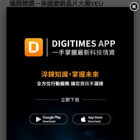
議題精選－美國撤銷晶片大廠VEU
台積南京廠VEU授權遭撤銷 三面向解讀為何「虛驚
一場」？
幕後：台積松江廠歷史伏筆躲過美方法眼 韓廠在中
國反陷兩難
評析：中美博弈詭譎難測 科技大廠不應成犧牲品
台積南京廠VEU遭撤銷 經濟部願意與美政府協商
美撤銷VEU許可 三星西安M Fab新設計畫恐觸礁
美國撤銷台積電南京廠VEU 台積電：已收到美國政
府通知
川普升級對中制裁迫韓企二擇一 南韓記憶體該鮭魚
返鄉？