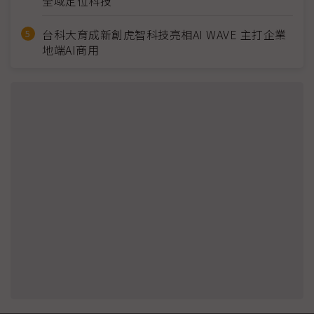
全域定位科技
台科大育成新創虎智科技亮相AI WAVE 主打企業
地端AI商用