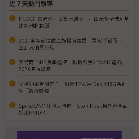
近７天熱門報導
MLCC訂單過熱、出貨比創高 村田示警全球AI基
建熱潮將趨緩
2027全年記憶體產能提前售罄 買家「祕而不
宣」只怕買不夠
英特爾EMIB良率達標 聯發科第2代ASIC產品
2028準時量產
光進銅退更明確？ 聯發科估SerDes 448G為銅
線「最終戰場」
SpaceX晶片採購大轉向 Elon Musk捨超微全面
採用NVIDIA