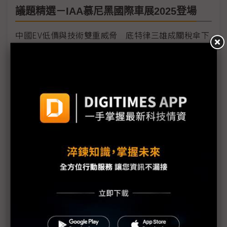
議題精選－IAA慕尼黑國際車展2025登場
中國EV低價與技術雙重威脅 底特律三雄成關稅傘下
的孤島
車廠IAA大秀電動車 電池供應商資訊卻成謎
技術與美學同譜未來車序曲 IAA聚焦SDV、自駕、多
動力、新設計語言
IAA後歐盟碳排審查在即 德系車由押注BEV改打「技
術中立」
歐盟燃油車禁售計畫遭挑戰 歐系車廠示警：2035年
難僅售電動車
樂金宣布車用webOS平台計畫 打造輪上生活空間
小鵬汽車加速出海布局 平價品牌Mona 2026年亮相