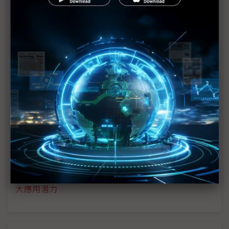
歐洲
比亞迪轉攻海外市場 以混動車型與本地生產布局歐
洲
從汽車、飛行器到機器人 小鵬以AI勾勒智慧出行
「三體世界」
福斯汽車推平價電動車ID.Polo 力阻中國車企擴張
歐洲市場
寧德時代德國發表NP3.0技術平台 首款LFP電池神
行Pro登場
CarUX：Micro LED將成車用顯示關鍵技術 聚焦三
大應用潛力