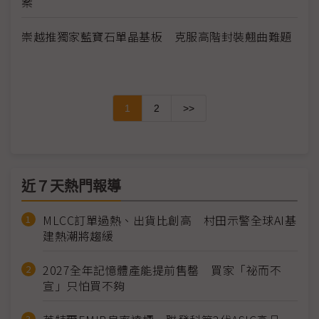
案
崇越推獨家藍寶石單晶基板 克服高階封裝翹曲難題
1
2
>>
近７天熱門報導
MLCC訂單過熱、出貨比創高 村田示警全球AI基
建熱潮將趨緩
2027全年記憶體產能提前售罄 買家「祕而不
宣」只怕買不夠