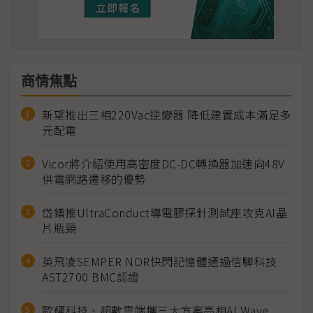
商情焦點
新望推出三相220Vac逆變器 降低建置成本滿足多
元配電
Vicor將介紹使用高密度DC-DC轉換器加速向48V
供電網路遷移的優勢
岱鐠推UltraConduct導電膠探針測試座攻克AI晶
片瓶頸
英飛凌SEMPER NOR快閃記憶體通過信驊科技
AST2700 BMC認證
歐耀科技、超數雲端攜三大方案亮相AI Wave