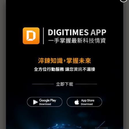
美系ASIC大單在握 力成拚首家FOPLP攻入AI伺服器
供應鏈
台灣位居「AI搖滾區」 默克點出半導體三大發展趨
勢
華邦電DRAM連2季漲價近9成 4Q25拚全年高峰
NXP執行長：邊緣AI現在進行式 快速規模化則是未
來關鍵
Jim Keller籲AI晶片開發大眾化 以RISC-V打破技術
壁壘
從美中雙上市到台灣設廠 盛美半導體來台搶單
東台、東捷聯手闖半導體 鎖定晶圓加工、先進封裝
雙重奏