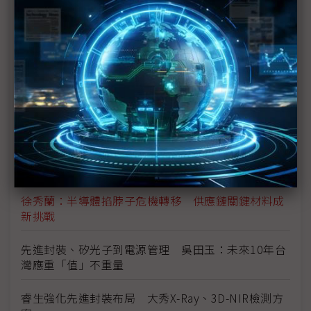
AI晶片需求獨大成趨勢 「非AI」降溫業者如何彎道
超車？
記憶體三大廠同台較勁秀技術 搶攻客製化HBM戰局
啟動
台積、日月光成軍3D IC聯盟 34家成員化解先進封
裝瓶頸
法國切入台灣晶片生態系 專注先進封裝、與鴻海新
合作關係
徐秀蘭：半導體掐脖子危機轉移 供應鏈關鍵材料成
新挑戰
先進封裝、矽光子到電源管理 吳田玉：未來10年台
灣應重「值」不重量
睿生強化先進封裝布局 大秀X-Ray、3D-NIR檢測方