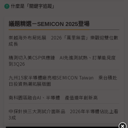
什麼是「關鍵字追蹤」
議題精選－SEMICON 2025登場
崇越海外布局拓展 2026「萬里無雲」樂觀迎雙位數
成長
精測切入美CSP供應鏈 AI先進測試熱、訂單能見度
到3Q26
九州15家半導體廠亮相SEMICON Taiwan 乘台積赴
日投資熱潮拓展版圖
南科園區融合AI、半導體 產值連年創新高
中探針挾三大測試介面新品 2026年半導體佔比上看
3成