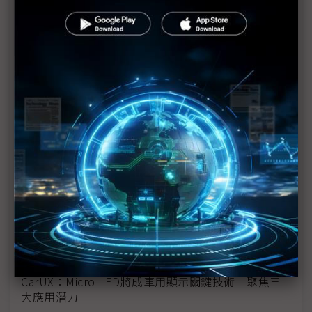
樂金宣布車用webOS平台計畫 打造輪上生活空間
小鵬汽車加速出海布局 平價品牌Mona 2026年亮相
歐洲
比亞迪轉攻海外市場 以混動車型與本地生產布局歐
洲
從汽車、飛行器到機器人 小鵬以AI勾勒智慧出行
「三體世界」
福斯汽車推平價電動車ID.Polo 力阻中國車企擴張
歐洲市場
寧德時代德國發表NP3.0技術平台 首款LFP電池神
行Pro登場
CarUX：Micro LED將成車用顯示關鍵技術 聚焦三
大應用潛力