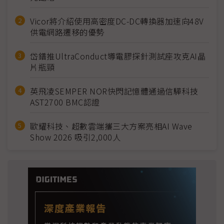
Vicor將介紹使用高密度DC-DC轉換器加速向48V
供電網路遷移的優勢
岱鐠推UltraConduct導電膠探針測試座攻克AI晶
片瓶頸
英飛凌SEMPER NOR快閃記憶體通過信驊科技
AST2700 BMC認證
歐耀科技、超數雲端攜三大方案亮相AI Wave
Show 2026 吸引2,000人