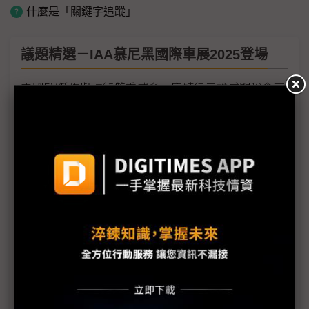
什麼是「關鍵字追蹤」
議題精選－IAA慕尼黑國際車展2025登場
中國EV低價與技術雙重威脅 底特律三雄成關稅傘下
的孤島
車廠IAA大秀電動車 電池供應商資訊卻成謎
技術與美學同譜未來車序曲 IAA聚焦SDV、自駕、多
動力、新設計語言
IAA後歐盟碳排審查在即 德系車由押注BEV改打「技
術中立」
歐盟燃油車禁售計畫遭挑戰 歐系車廠示警：2035年
難僅售電動車