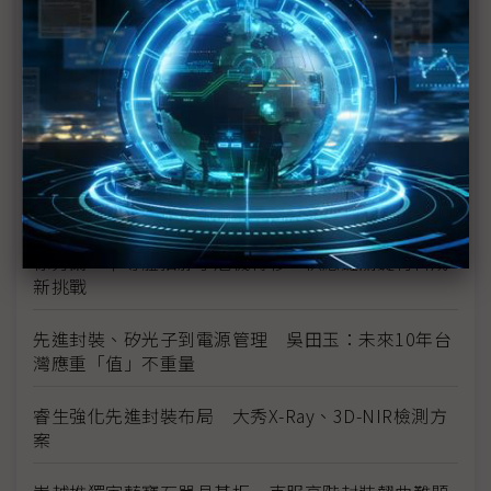
記憶體三大廠同台較勁秀技術 搶攻客製化HBM戰局
啟動
台積、日月光成軍3D IC聯盟 34家成員化解先進封
裝瓶頸
法國切入台灣晶片生態系 專注先進封裝、與鴻海新
合作關係
徐秀蘭：半導體掐脖子危機轉移 供應鏈關鍵材料成
新挑戰
先進封裝、矽光子到電源管理 吳田玉：未來10年台
灣應重「值」不重量
睿生強化先進封裝布局 大秀X-Ray、3D-NIR檢測方
案