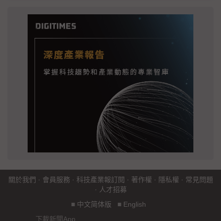
關於我們
·
會員服務
·
科技產業報訂閱
·
著作權
·
隱私權
·
常見問題
·
人才招募
■
中文简体版
■
English
下載新聞App