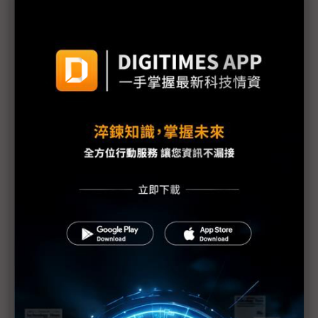
台灣位居「AI搖滾區」 默克點出半導體三大發展趨
勢
華邦電DRAM連2季漲價近9成 4Q25拚全年高峰
NXP執行長：邊緣AI現在進行式 快速規模化則是未
來關鍵
Jim Keller籲AI晶片開發大眾化 以RISC-V打破技術
壁壘
從美中雙上市到台灣設廠 盛美半導體來台搶單
東台、東捷聯手闖半導體 鎖定晶圓加工、先進封裝
雙重奏
AI晶片需求獨大成趨勢 「非AI」降溫業者如何彎道
超車？