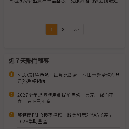
崇越推獨家藍寶石單晶基板 克服高階封裝翹曲難題
1
2
>>
近７天熱門報導
MLCC訂單過熱、出貨比創高 村田示警全球AI基
建熱潮將趨緩
2027全年記憶體產能提前售罄 買家「祕而不
宣」只怕買不夠
英特爾EMIB良率達標 聯發科第2代ASIC產品
2028準時量產