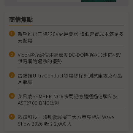
商情焦點
新望推出三相220Vac逆變器 降低建置成本滿足多
元配電
Vicor將介紹使用高密度DC-DC轉換器加速向48V
供電網路遷移的優勢
岱鐠推UltraConduct導電膠探針測試座攻克AI晶
片瓶頸
英飛凌SEMPER NOR快閃記憶體通過信驊科技
AST2700 BMC認證
歐耀科技、超數雲端攜三大方案亮相AI Wave
Show 2026 吸引2,000人