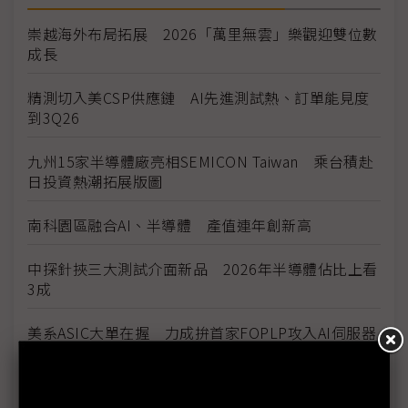
崇越海外布局拓展 2026「萬里無雲」樂觀迎雙位數
成長
精測切入美CSP供應鏈 AI先進測試熱、訂單能見度
到3Q26
九州15家半導體廠亮相SEMICON Taiwan 乘台積赴
日投資熱潮拓展版圖
南科園區融合AI、半導體 產值連年創新高
中探針挾三大測試介面新品 2026年半導體佔比上看
3成
美系ASIC大單在握 力成拚首家FOPLP攻入AI伺服器
供應鏈
台灣位居「AI搖滾區」 默克點出半導體三大發展趨