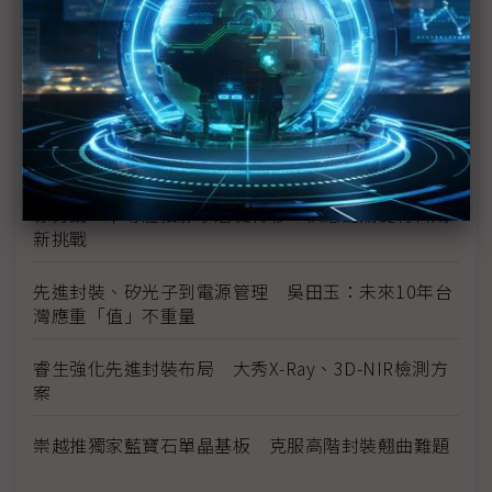
啟動
台積、日月光成軍3D IC聯盟 34家成員化解先進封
裝瓶頸
法國切入台灣晶片生態系 專注先進封裝、與鴻海新
合作關係
徐秀蘭：半導體掐脖子危機轉移 供應鏈關鍵材料成
新挑戰
先進封裝、矽光子到電源管理 吳田玉：未來10年台
灣應重「值」不重量
睿生強化先進封裝布局 大秀X-Ray、3D-NIR檢測方
案
崇越推獨家藍寶石單晶基板 克服高階封裝翹曲難題