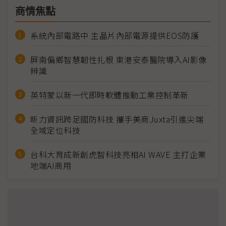
商情焦點
系統內部電路中 主晶片內部電源提供EOS防護
屏南偏鄉智慧韌性扎根 東港安泰醫院導入AI影像
辨識
英特蒙以新一代即時軟體推動工業控制革新
昕力資訊跨足國防科技 攜手美商Juxta引進尖端
全域定位科技
台科大育成新創虎智科技亮相AI WAVE 主打企業
地端AI商用