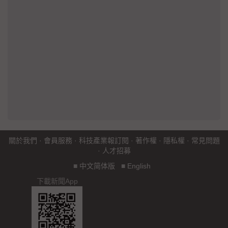
關於我們
·
會員服務
·
科技產業報訂閱
·
著作權
·
隱私權
·
常見問題
·
人才招募
■
中文简体版
■
English
下載新聞App