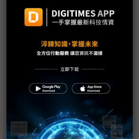
勢
華邦電DRAM連2季漲價近9成 4Q25拚全年高峰
NXP執行長：邊緣AI現在進行式 快速規模化則是未
來關鍵
Jim Keller籲AI晶片開發大眾化 以RISC-V打破技術
壁壘
從美中雙上市到台灣設廠 盛美半導體來台搶單
東台、東捷聯手闖半導體 鎖定晶圓加工、先進封裝
雙重奏
AI晶片需求獨大成趨勢 「非AI」降溫業者如何彎道
超車？
記憶體三大廠同台較勁秀技術 搶攻客製化HBM戰局