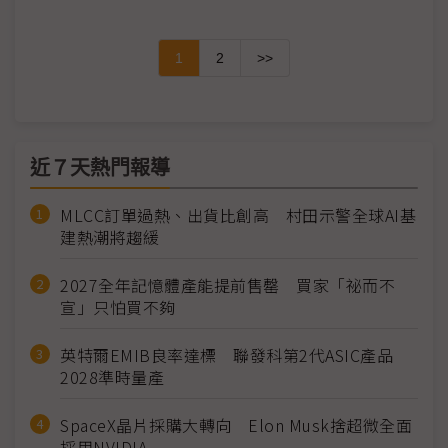
1
2
>>
近７天熱門報導
MLCC訂單過熱、出貨比創高 村田示警全球AI基
建熱潮將趨緩
2027全年記憶體產能提前售罄 買家「祕而不
宣」只怕買不夠
英特爾EMIB良率達標 聯發科第2代ASIC產品
2028準時量產
SpaceX晶片採購大轉向 Elon Musk捨超微全面
採用NVIDIA