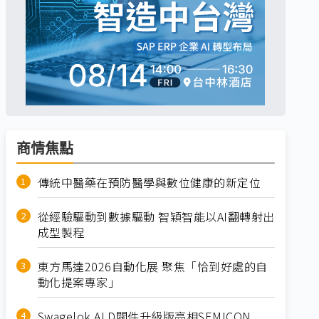
商情焦點
傳統中醫藥在預防醫學與數位健康的新定位
從經驗驅動到數據驅動 智穎智能以AI翻轉射出
成型製程
東方馬達2026自動化展 聚焦「恰到好處的自
動化提案專家」
Swagelok ALD閥件升級版亮相SEMICON