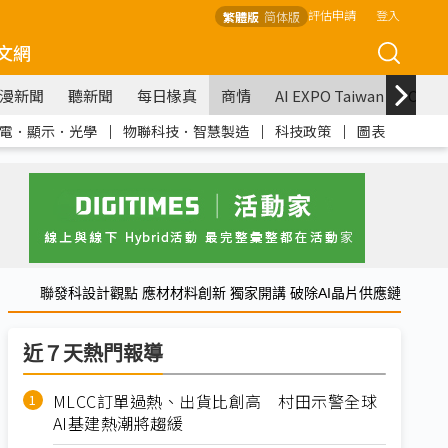
評估申請
登入
繁體版
简体版
文網
漫新聞
聽新聞
每日椽真
商情
AI EXPO Taiwan
COM
電．顯示．光學
｜
物聯科技．智慧製造
｜
科技政策
｜
圖表
聯發科設計觀點 應材材料創新 獨家開講 破除AI晶片供應鏈
近７天熱門報導
MLCC訂單過熱、出貨比創高 村田示警全球
AI基建熱潮將趨緩