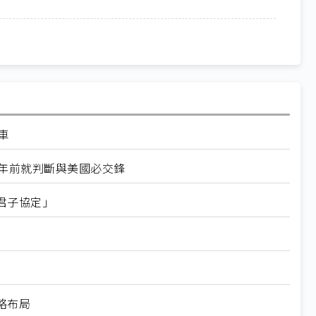
車
0年前就判斷與美國必交鋒
君子協定」
略布局