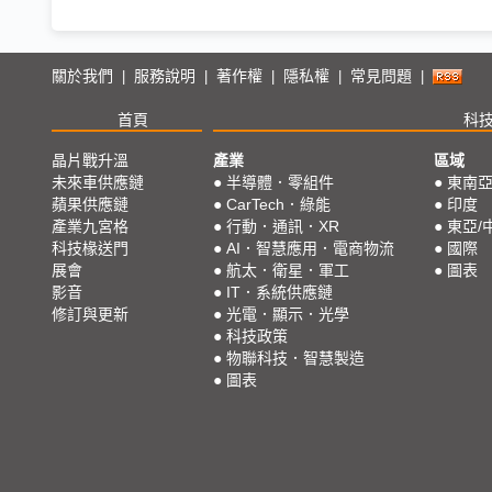
關於我們
服務說明
著作權
隱私權
常見問題
|
|
|
|
|
首頁
科
晶片戰升溫
產業
區域
未來車供應鏈
●
半導體．零組件
●
東南
蘋果供應鏈
●
CarTech．綠能
●
印度
產業九宮格
●
行動．通訊．XR
●
東亞/
科技椽送門
●
AI．智慧應用．電商物流
●
國際
展會
●
航太．衛星．軍工
●
圖表
影音
●
IT．系統供應鏈
修訂與更新
●
光電．顯示．光學
●
科技政策
●
物聯科技．智慧製造
●
圖表