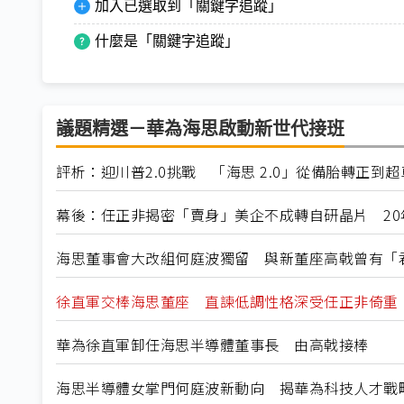
加入已選取到「關鍵字追蹤」
什麼是「關鍵字追蹤」
議題精選－華為海思啟動新世代接班
評析：迎川普2.0挑戰 「海思 2.0」從備胎轉正到超
幕後：任正非揭密「賣身」美企不成轉自研晶片 2
海思董事會大改組何庭波獨留 與新董座高戟曾有「
徐直軍交棒海思董座 直諫低調性格深受任正非倚重
華為徐直軍卸任海思半導體董事長 由高戟接棒
海思半導體女掌門何庭波新動向 揭華為科技人才戰