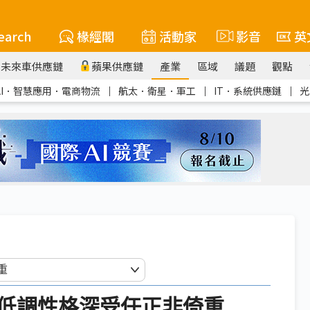
earch
椽經閣
活動家
影音
英
未來車供應鏈
蘋果供應鏈
產業
區域
議題
觀點
AI．智慧應用．電商物流
｜
航太．衛星．軍工
｜
IT．系統供應鏈
｜
光
低調性格深受任正非倚重