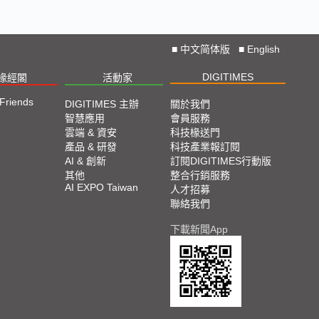
■
中文简体版
■
English
DIGITIMES
椽經閣
活動家
 Friends
DIGITIMES 主辦
關於我們
智慧應用
會員服務
雲端 & 資安
科技椽送門
產品 & 研發
科技產業報訂閱
AI & 創新
訂閱DIGITIMES行動版
其他
整合行銷服務
AI EXPO Taiwan
人才招募
聯絡我們
下載新聞App