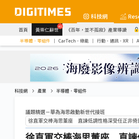
科技網
Res
40
首頁
黃崇仁辭世
《百年，並不孤寂》產業導讀
半導體．零組件
｜
CarTech．綠能
｜
行動．通訊．XR
｜
科技網
產業
半導體．零組件
議題精選－華為海思啟動新世代接班
徐直軍交棒海思董座 直諫