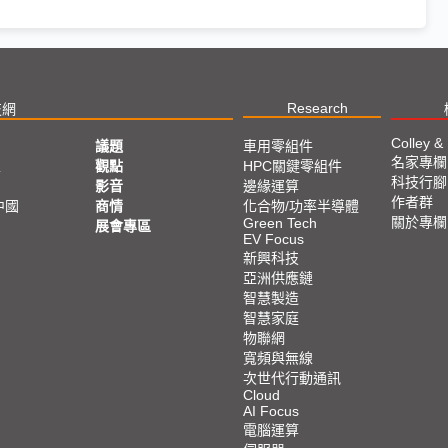
Research
技網
Colley &
議題
車用零組件
名家專欄
亞
觀點
HPC關鍵零組件
科技行腳
影音
邊緣運算
作者群
中國
商情
化合物/功率半導體
關於專欄
Green Tech
展會專區
EV Focus
新興科技
亞洲供應鏈
智慧製造
智慧家庭
物聯網
寬頻與無線
次世代行動通訊
Cloud
AI Focus
電腦運算