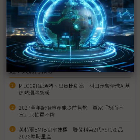
AI浪潮推動通訊海纜需求飆升 東方風能擴大船隊規
模搶佔商機
Meta宣布新海纜計畫 亞太成通訊重要樞紐
科技1分鐘：水下資料中心
近７天熱門報導
MLCC訂單過熱、出貨比創高 村田示警全球AI基
建熱潮將趨緩
2027全年記憶體產能提前售罄 買家「祕而不
宣」只怕買不夠
英特爾EMIB良率達標 聯發科第2代ASIC產品
2028準時量產