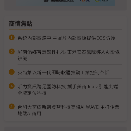
商情焦點
系統內部電路中 主晶片內部電源提供EOS防護
屏南偏鄉智慧韌性扎根 東港安泰醫院導入AI影像
辨識
英特蒙以新一代即時軟體推動工業控制革新
昕力資訊跨足國防科技 攜手美商Juxta引進尖端
全域定位科技
台科大育成新創虎智科技亮相AI WAVE 主打企業
地端AI商用