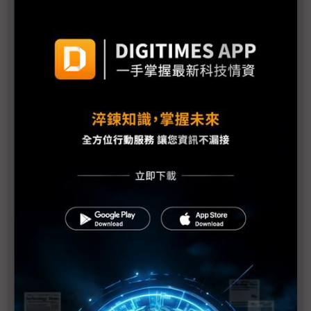
Google公布最新海底電纜計畫 TalayLink連接泰國
與澳洲
中國移動推進非洲與東南亞海底電纜建設 擴張國際
數位連結
中美角力走向深海 海底電纜成新戰略制高點
AWS啟動Fastnet跨大西洋海底電纜計畫 強化AI與雲
端連接能力
Google海底電纜與資料中心雙布局 聖誕島戰略價值
升溫
Google、Meta等暫緩紅海海底電纜計畫 部分業者
評估替代路徑
歐洲成AI新戰場 微軟與Google加碼布局基礎設施