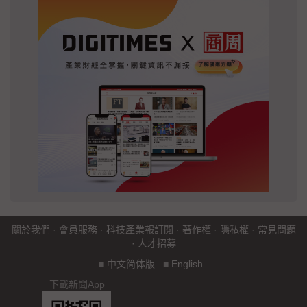
關於我們
·
會員服務
·
科技產業報訂閱
·
著作權
·
隱私權
·
常見問題
·
人才招募
■
中文简体版
■
English
下載新聞App