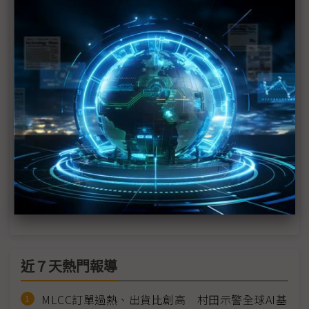
升溫
Google、Meta等暫緩紅海海底電纜計畫 部分業者
評估替代路徑
歐洲成AI新戰場 微軟與Google加碼布局基礎設施
AI浪潮推動通訊海纜需求飆升 東方風能擴大船隊規
模搶佔商機
Meta宣布新海纜計畫 亞太成通訊重要樞紐
科技1分鐘：水下資料中心
近７天熱門報導
MLCC訂單過熱、出貨比創高 村田示警全球AI基