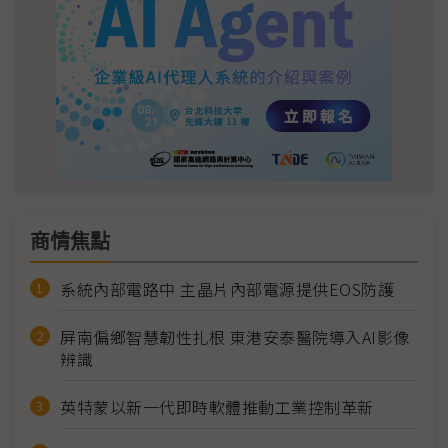
商情焦點
系統內部電路中 主晶片內部電源提供EOS防護
屏南偏鄉智慧韌性扎根 東港安泰醫院導入AI影像
辨識
英特蒙以新一代即時軟體推動工業控制革新