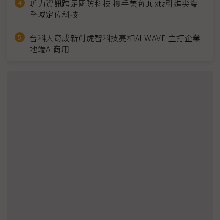
昕力資訊跨足國防科技 攜手美商Juxta引進尖端
全域定位科技
台科大育成新創虎智科技亮相AI WAVE 主打企業
地端AI商用