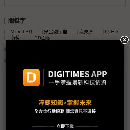
關鍵字
Micro LED
樂金顯示器
京東方
OLED
南韓
LCD面板
加入已選取到「關鍵字追蹤」
什麼是「關鍵字追蹤」
議題精選－2025年產業科技要聞大盤點
從DeepSeek到H200鬆綁 盤點NVIDIA 2025年十大
關鍵時刻
地緣政治重塑科技版圖 東南亞成資料中心、製造與
AI角力核心