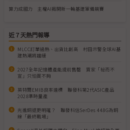
算力成國力 主權AI揭開新一輪基建軍備競賽
近７天熱門報導
MLCC訂單過熱、出貨比創高 村田示警全球AI基
建熱潮將趨緩
2027全年記憶體產能提前售罄 買家「祕而不
宣」只怕買不夠
英特爾EMIB良率達標 聯發科第2代ASIC產品
2028準時量產
光進銅退更明確？ 聯發科估SerDes 448G為銅
線「最終戰場」