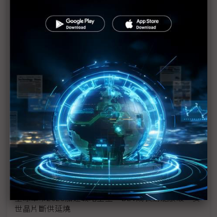
商業太空競賽全面升級 2025年全球航太五大事件盤
點
LEO衛星到AI資料中心 2025太空軍備五大趨勢
全球半導體產業2025年受制中美冷戰變局 AI需求成
希望曙光
（2025十大重點回顧）AI應用發酵 手機、通訊、XR
全景解析
（2025十大重點回顧）關稅戰與AI需求下 IT供應鏈
結構重塑
2025顯示業結構性劇變：韓企LCD退場、台廠Micro
LED正式商用
全球車市2025加速戰略重塑 BEV成長動能放緩、安
世晶片斷供延燒