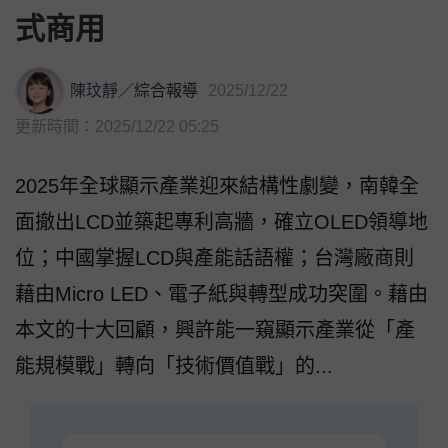
式商用
陳玟靜
／
綜合報導
2025/12/22
更新時間：2025/12/22 05:25
2025年全球顯示產業迎來結構性劇變，南韓全
面撤出LCD並築起專利高牆，確立OLED領導地
位；中國掌握LCD與產能話語權；台灣廠商則
藉由Micro LED、電子紙與轉型成功突圍。藉由
本文的十大回顧，興許能一窺顯示產業從「產
能規模戰」轉向「技術價值戰」的...