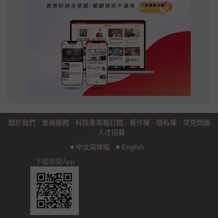
關於我們
·
會員服務
·
科技產業報訂閱
·
著作權
·
隱私權
·
常見問題
·
人才招募
■
中文简体版
■
English
下載新聞App