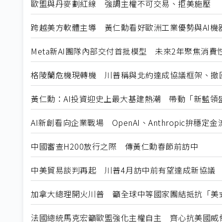
歐盟與丹麥劃紅線 強調主權不可交易、拒美施壓
跨越美方軟體主導 黃仁勳看好歐洲工業優勢與AI機
Meta新AI團隊內部交付首批模型 未來2年聚焦消費
格陵蘭危機現轉機 川普稱與北約達成協議框架、撤
黃仁勳：AI投資迎史上最大基建熱潮 帶動「新藍領
AI新創看向企業戰場 OpenAI、Anthropic拚穩定金
中國審查H200放行之際 傳黃仁勳春節前訪中
中美貿易談判再起 川普4月訪中前有望達成新協議
加拿大總理開火川普 籲全球中等國家團結抵抗「美
法國總統馬克宏籲歐盟強化主權自主 齊心抗美國威