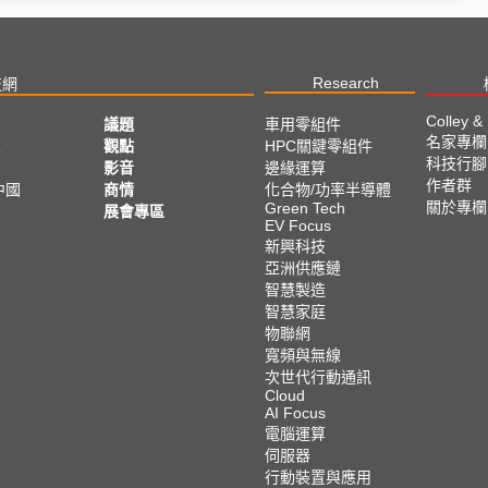
Research
技網
Colley &
議題
車用零組件
名家專欄
亞
觀點
HPC關鍵零組件
科技行腳
影音
邊緣運算
作者群
中國
商情
化合物/功率半導體
關於專欄
Green Tech
展會專區
EV Focus
新興科技
亞洲供應鏈
智慧製造
智慧家庭
物聯網
寬頻與無線
次世代行動通訊
Cloud
AI Focus
電腦運算
伺服器
行動裝置與應用