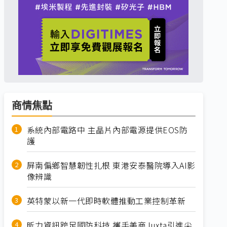
商情焦點
系統內部電路中 主晶片內部電源提供EOS防
護
屏南偏鄉智慧韌性扎根 東港安泰醫院導入AI影
像辨識
英特蒙以新一代即時軟體推動工業控制革新
昕力資訊跨足國防科技 攜手美商Juxta引進尖