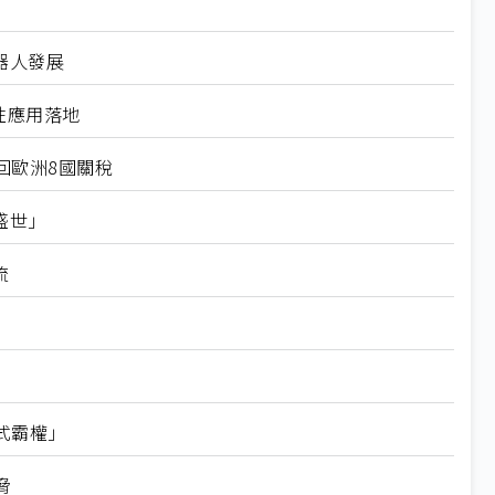
器人發展
性應用落地
回歐洲8國關稅
盛世」
流
式霸權」
脅