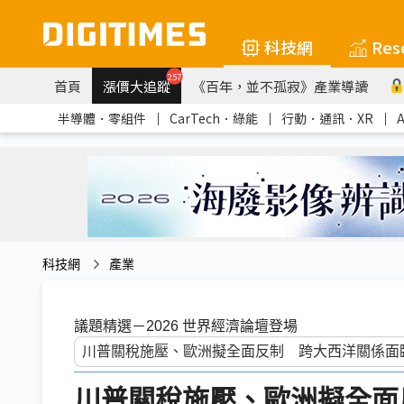
科技網
Res
257
首頁
漲價大追蹤
《百年，並不孤寂》產業導讀
半導體．零組件
｜
CarTech．綠能
｜
行動．通訊．XR
｜
科技網
產業
議題精選－2026 世界經濟論壇登場
川普關稅施壓、歐洲擬全面