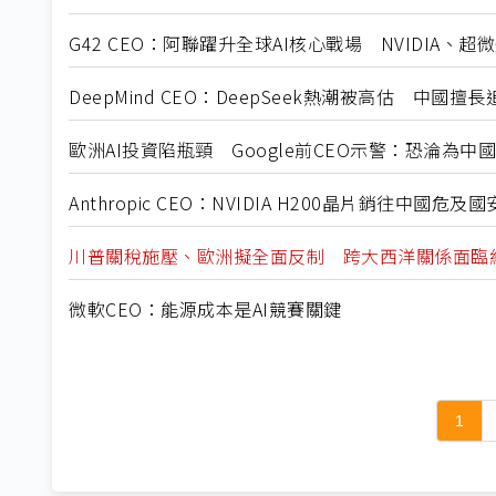
G42 CEO：阿聯躍升全球AI核心戰場 NVIDIA、超
DeepMind CEO：DeepSeek熱潮被高估 中國
歐洲AI投資陷瓶頸 Google前CEO示警：恐淪為中
Anthropic CEO：NVIDIA H200晶片銷往中國
川普關稅施壓、歐洲擬全面反制 跨大西洋關係面臨
微軟CEO：能源成本是AI競賽關鍵
1