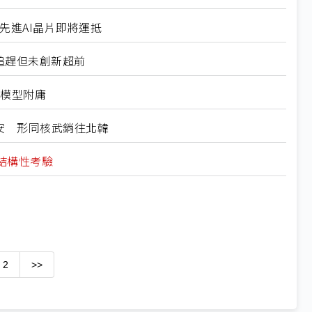
微先進AI晶片即將運抵
擅長追趕但未創新超前
國模型附庸
危及國安 形同核武銷往北韓
結構性考驗
2
>>