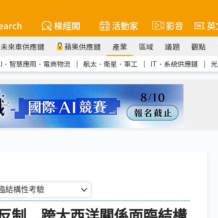
earch
椽經閣
活動家
影音
英
未來車供應鏈
蘋果供應鏈
產業
區域
議題
觀點
AI．智慧應用．電商物流
｜
航太．衛星．軍工
｜
IT．系統供應鏈
｜
光
反制 跨大西洋關係面臨結構