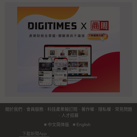
關於我們
·
會員服務
·
科技產業報訂閱
·
著作權
·
隱私權
·
常見問題
·
人才招募
■
中文简体版
■
English
下載新聞App