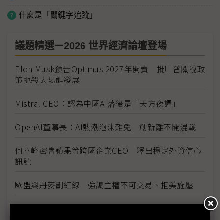
什麼是「關鍵字追蹤」
議題精選－2026 世界經濟論壇登場
Elon Musk預告Optimus 2027年開賣 批川普關稅政
策扼殺太陽能發展
Mistral CEO：認為中國AI落後是「天方夜譚」
OpenAI董事長：AI熱潮泡沫難免 創新離不開混戰
何立峰密會蘋果等跨國企業CEO 釋出穩定外資信心
訊號
歐盟與丹麥劃紅線 強調主權不可交易、拒美施壓
跨越美方軟體主導 黃仁勳看好歐洲工業優勢與AI機
器人發展