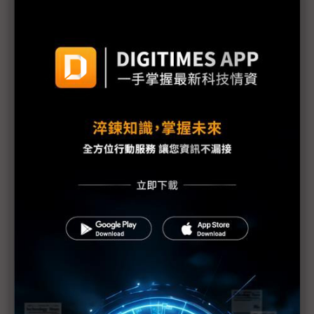
Meta新AI團隊內部交付首批模型 未來2年聚焦消費
性應用落地
格陵蘭危機現轉機 川普稱與北約達成協議框架、撤
回歐洲8國關稅
黃仁勳：AI投資迎史上最大基建熱潮 帶動「新藍領
盛世」
AI新創看向企業戰場 OpenAI、Anthropic拚穩定金
流
中國審查H200放行之際 傳黃仁勳春節前訪中
中美貿易談判再起 川普4月訪中前有望達成新協議
加拿大總理開火川普 籲全球中等國家團結抵抗「美
式霸權」