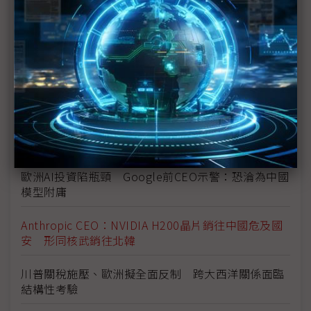
法國總統馬克宏籲歐盟強化主權自主 齊心抗美國威
脅
G42 CEO：阿聯躍升全球AI核心戰場 NVIDIA、超微
先進AI晶片即將運抵
DeepMind CEO：DeepSeek熱潮被高估 中國擅長
追趕但未創新超前
歐洲AI投資陷瓶頸 Google前CEO示警：恐淪為中國
模型附庸
Anthropic CEO：NVIDIA H200晶片銷往中國危及國
安 形同核武銷往北韓
川普關稅施壓、歐洲擬全面反制 跨大西洋關係面臨
結構性考驗