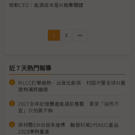
微軟CEO：能源成本是AI競賽關鍵
1
2
>>
近７天熱門報導
MLCC訂單過熱、出貨比創高 村田示警全球AI基
建熱潮將趨緩
2027全年記憶體產能提前售罄 買家「祕而不
宣」只怕買不夠
英特爾EMIB良率達標 聯發科第2代ASIC產品
2028準時量產