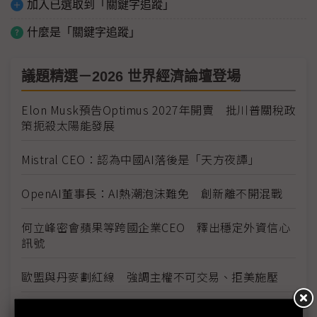
加入已選取到「關鍵字追蹤」
什麼是「關鍵字追蹤」
議題精選－2026 世界經濟論壇登場
Elon Musk預告Optimus 2027年開賣 批川普關稅政
策扼殺太陽能發展
Mistral CEO：認為中國AI落後是「天方夜譚」
OpenAI董事長：AI熱潮泡沫難免 創新離不開混戰
何立峰密會蘋果等跨國企業CEO 釋出穩定外資信心
訊號
歐盟與丹麥劃紅線 強調主權不可交易、拒美施壓
跨越美方軟體主導 黃仁勳看好歐洲工業優勢與AI機