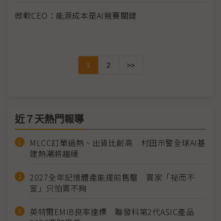
微軟CEO：能源成本是AI競賽關鍵
1
2
>>
近７天熱門報導
MLCC訂單過熱、出貨比創高 村田示警全球AI基
建熱潮將趨緩
2027全年記憶體產能提前售罄 買家「祕而不
宣」只怕買不夠
英特爾EMIB良率達標 聯發科第2代ASIC產品