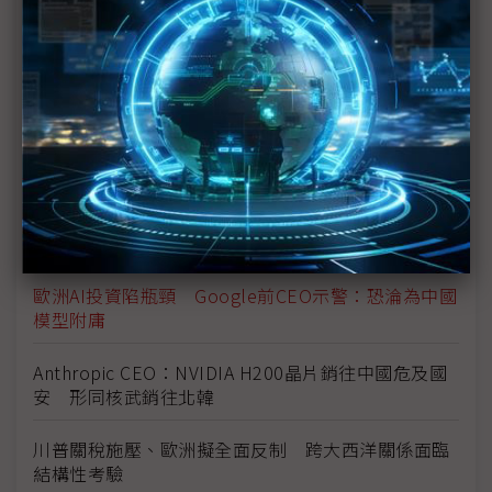
式霸權」
法國總統馬克宏籲歐盟強化主權自主 齊心抗美國威
脅
G42 CEO：阿聯躍升全球AI核心戰場 NVIDIA、超微
先進AI晶片即將運抵
DeepMind CEO：DeepSeek熱潮被高估 中國擅長
追趕但未創新超前
歐洲AI投資陷瓶頸 Google前CEO示警：恐淪為中國
模型附庸
Anthropic CEO：NVIDIA H200晶片銷往中國危及國
安 形同核武銷往北韓
川普關稅施壓、歐洲擬全面反制 跨大西洋關係面臨
結構性考驗