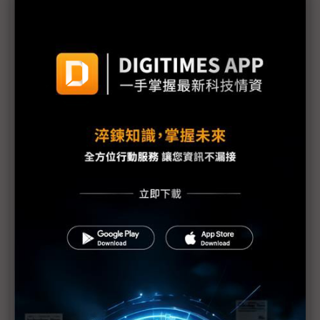
器人發展
Meta新AI團隊內部交付首批模型 未來2年聚焦消費
性應用落地
格陵蘭危機現轉機 川普稱與北約達成協議框架、撤
回歐洲8國關稅
黃仁勳：AI投資迎史上最大基建熱潮 帶動「新藍領
盛世」
AI新創看向企業戰場 OpenAI、Anthropic拚穩定金
流
中國審查H200放行之際 傳黃仁勳春節前訪中
中美貿易談判再起 川普4月訪中前有望達成新協議
加拿大總理開火川普 籲全球中等國家團結抵抗「美