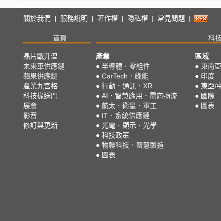
關於我們
服務說明
著作權
隱私權
常見問題
|
|
|
|
|
首頁
科
晶片戰升溫
產業
區域
未來車供應鏈
●
半導體．零組件
●
東南
蘋果供應鏈
●
CarTech．綠能
●
印度
產業九宮格
●
行動．通訊．XR
●
東亞/
科技椽送門
●
AI．智慧應用．電商物流
●
國際
展會
●
航太．衛星．軍工
●
圖表
影音
●
IT．系統供應鏈
修訂與更新
●
光電．顯示．光學
●
科技政策
●
物聯科技．智慧製造
●
圖表