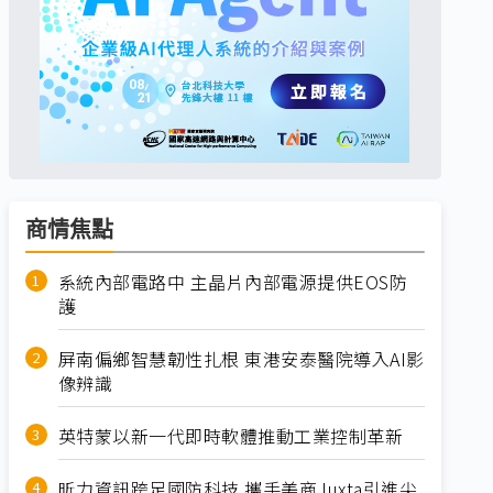
商情焦點
系統內部電路中 主晶片內部電源提供EOS防
護
屏南偏鄉智慧韌性扎根 東港安泰醫院導入AI影
像辨識
英特蒙以新一代即時軟體推動工業控制革新
昕力資訊跨足國防科技 攜手美商Juxta引進尖