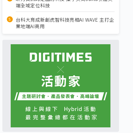
端全域定位科技
台科大育成新創虎智科技亮相AI WAVE 主打企
業地端AI商用