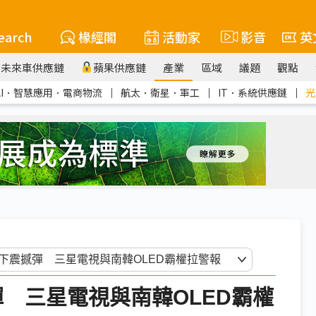
earch
椽經閣
活動家
影音
英
未來車供應鏈
蘋果供應鏈
產業
區域
議題
觀點
AI．智慧應用．電商物流
｜
航太．衛星．軍工
｜
IT．系統供應鏈
｜
光
彈 三星電視與南韓OLED霸權