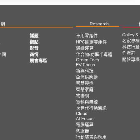
Research
技網
Colley &
議題
車用零組件
名家專欄
亞
觀點
HPC關鍵零組件
科技行腳
影音
邊緣運算
作者群
中國
商情
化合物/功率半導體
關於專欄
Green Tech
展會專區
EV Focus
新興科技
亞洲供應鏈
智慧製造
智慧家庭
物聯網
寬頻與無線
次世代行動通訊
Cloud
AI Focus
電腦運算
伺服器
行動裝置與應用