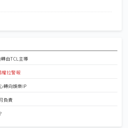
轉由TCL主導
D霸權拉警報
心轉向娛樂IP
司負責
？