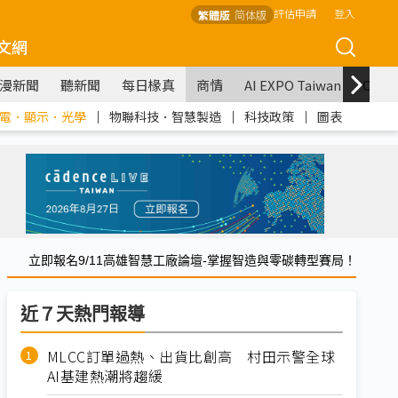
評估申請
登入
繁體版
简体版
文網
漫新聞
聽新聞
每日椽真
商情
AI EXPO Taiwan
COM
電．顯示．光學
｜
物聯科技．智慧製造
｜
科技政策
｜
圖表
立即報名9/11高雄智慧工廠論壇-掌握智造與零碳轉型賽局！
近７天熱門報導
MLCC訂單過熱、出貨比創高 村田示警全球
AI基建熱潮將趨緩