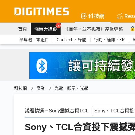
科技網
Res
259
首頁
漲價大追蹤
《百年，並不孤寂》產業導讀
半導體．零組件
｜
CarTech．綠能
｜
行動．通訊．XR
｜
科技網
產業
光電．顯示．光學
議題精選－Sony震撼合資TCL
Sony、TCL合資投下震撼