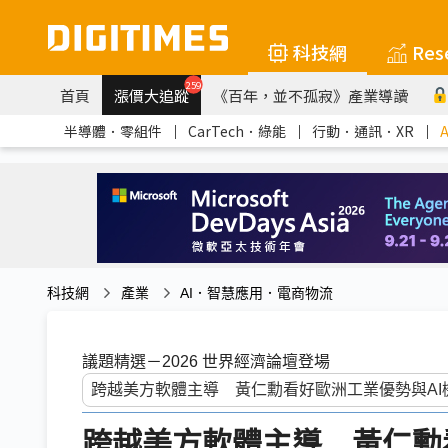
科技網
Res
259
首頁
漲價大追蹤
《百年，並不孤寂》產業導讀
半導體．零組件
｜
CarTech．綠能
｜
行動．通訊．XR
｜
科技網
產業
AI．智慧應用．電商物流
議題精選－2026 世界經濟論壇登場
跨越美方軟體主導 黃仁勳