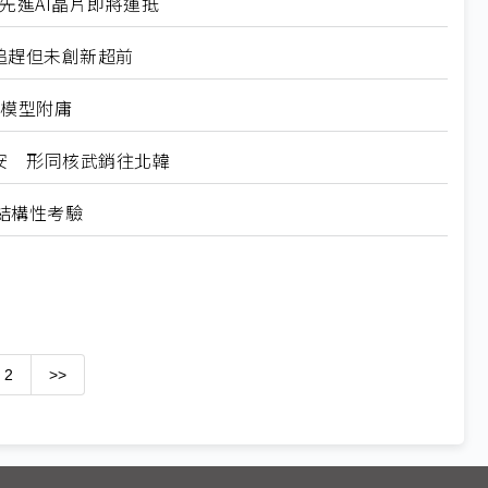
微先進AI晶片即將運抵
擅長追趕但未創新超前
國模型附庸
危及國安 形同核武銷往北韓
結構性考驗
2
>>