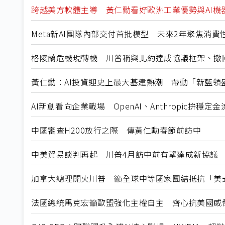
跨越美方軟體主導 黃仁勳看好歐洲工業優勢與AI機
Meta新AI團隊內部交付首批模型 未來2年聚焦消費
格陵蘭危機現轉機 川普稱與北約達成協議框架、撤
黃仁勳：AI投資迎史上最大基建熱潮 帶動「新藍領
AI新創看向企業戰場 OpenAI、Anthropic拚穩定金
中國審查H200放行之際 傳黃仁勳春節前訪中
中美貿易談判再起 川普4月訪中前有望達成新協議
加拿大總理開火川普 籲全球中等國家團結抵抗「美
法國總統馬克宏籲歐盟強化主權自主 齊心抗美國威