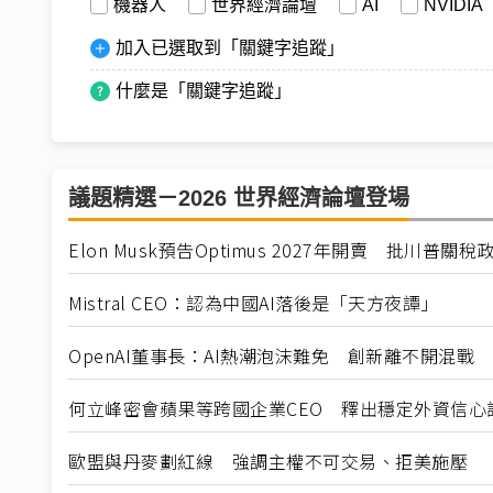
機器人
世界經濟論壇
AI
NVIDIA
加入已選取到「關鍵字追蹤」
什麼是「關鍵字追蹤」
議題精選－2026 世界經濟論壇登場
Elon Musk預告Optimus 2027年開賣 批川普
Mistral CEO：認為中國AI落後是「天方夜譚」
OpenAI董事長：AI熱潮泡沫難免 創新離不開混戰
何立峰密會蘋果等跨國企業CEO 釋出穩定外資信心
歐盟與丹麥劃紅線 強調主權不可交易、拒美施壓