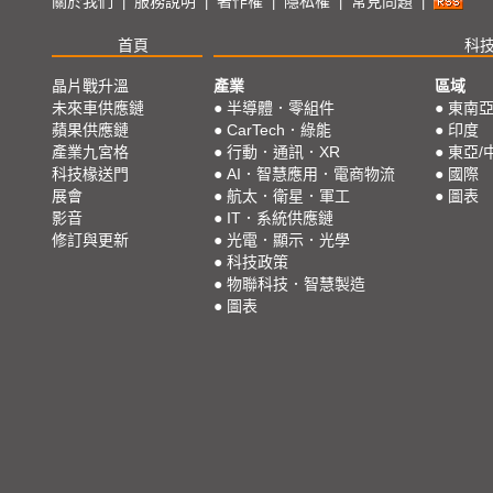
關於我們
服務說明
著作權
隱私權
常見問題
|
|
|
|
|
首頁
科
晶片戰升溫
產業
區域
未來車供應鏈
●
半導體．零組件
●
東南
蘋果供應鏈
●
CarTech．綠能
●
印度
產業九宮格
●
行動．通訊．XR
●
東亞/
科技椽送門
●
AI．智慧應用．電商物流
●
國際
展會
●
航太．衛星．軍工
●
圖表
影音
●
IT．系統供應鏈
修訂與更新
●
光電．顯示．光學
●
科技政策
●
物聯科技．智慧製造
●
圖表