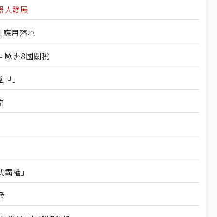
器人發展
性應用落地
回歐洲8國關稅
盛世」
流
式霸權」
脅