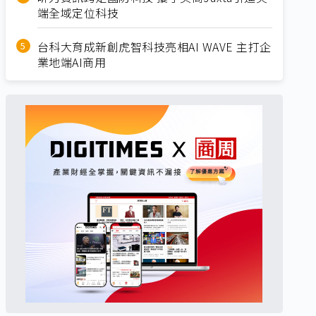
端全域定位科技
台科大育成新創虎智科技亮相AI WAVE 主打企
業地端AI商用