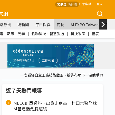
評估申請
登入
繁體版
简体版
文網
漫新聞
聽新聞
每日椽真
商情
AI EXPO Taiwan
COM
電．顯示．光學
｜
物聯科技．智慧製造
｜
科技政策
｜
圖表
一次看懂自主工廠技術藍圖，搶先布局下一波競爭力
近７天熱門報導
MLCC訂單過熱、出貨比創高 村田示警全球
AI基建熱潮將趨緩