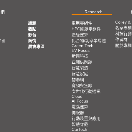
Research
技網
Colley &
議題
車用零組件
名家專欄
亞
觀點
HPC關鍵零組件
科技行腳
影音
邊緣運算
作者群
中國
商情
化合物/功率半導體
關於專欄
Green Tech
展會專區
EV Focus
新興科技
亞洲供應鏈
智慧製造
智慧家庭
物聯網
寬頻與無線
次世代行動通訊
Cloud
AI Focus
電腦運算
伺服器
行動裝置與應用
智慧穿戴
CarTech