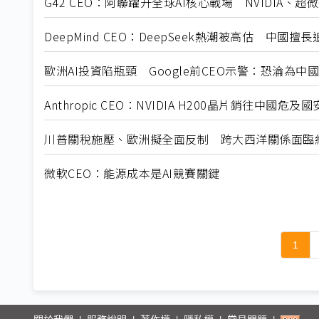
G42 CEO：阿聯躍升全球AI核心戰場 NVIDIA、超
DeepMind CEO：DeepSeek熱潮被高估 中國
歐洲AI投資陷瓶頸 Google前CEO示警：恐淪為中
Anthropic CEO：NVIDIA H200晶片銷往中國
川普關稅施壓、歐洲擬全面反制 跨大西洋關係面臨
微軟CEO：能源成本是AI競賽關鍵
1