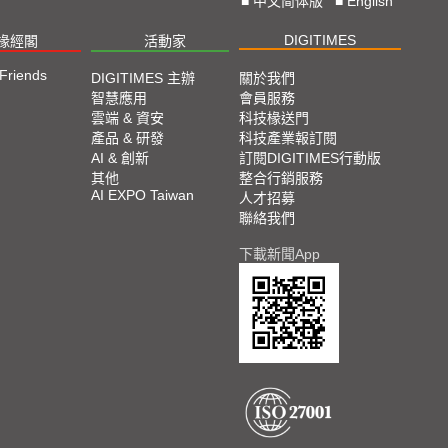
■
中文简体版
■
English
DIGITIMES
椽經閣
活動家
 Friends
DIGITIMES 主辦
關於我們
智慧應用
會員服務
雲端 & 資安
科技椽送門
產品 & 研發
科技產業報訂閱
AI & 創新
訂閱DIGITIMES行動版
其他
整合行銷服務
AI EXPO Taiwan
人才招募
聯絡我們
下載新聞App