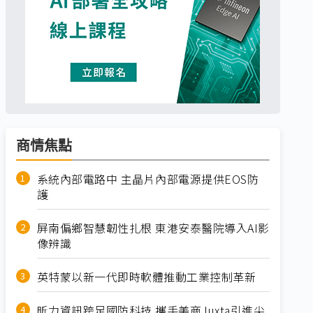
商情焦點
系統內部電路中 主晶片內部電源提供EOS防
護
屏南偏鄉智慧韌性扎根 東港安泰醫院導入AI影
像辨識
英特蒙以新一代即時軟體推動工業控制革新
昕力資訊跨足國防科技 攜手美商Juxta引進尖