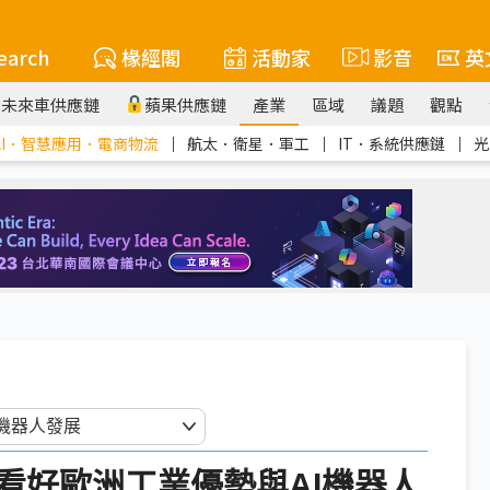
earch
椽經閣
活動家
影音
英
未來車供應鏈
蘋果供應鏈
產業
區域
議題
觀點
AI．智慧應用．電商物流
｜
航太．衛星．軍工
｜
IT．系統供應鏈
｜
光
看好歐洲工業優勢與AI機器人