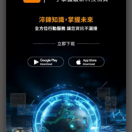
現
保時捷2025年獲利崩跌98% 中國車市、關稅與轉型
成本「三大元兇」浮現
保時捷中國銷量腰斬 本土科技電動車改寫豪華定義
科技1分鐘：保時捷凱燕（Cayenne）系列發展簡史
保時捷Cayenne S Electric亮相 導入SiC與油冷技術
打造純電性能
成本與技術雙重失速 歐洲電池自主戰略面臨瓦解危
機
評析：全球鋰電池十強榜單無歐洲 鋰電池自主計畫
走向現實清算