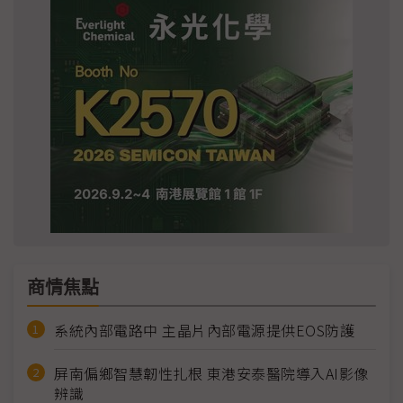
商情焦點
系統內部電路中 主晶片內部電源提供EOS防護
屏南偏鄉智慧韌性扎根 東港安泰醫院導入AI影像
辨識