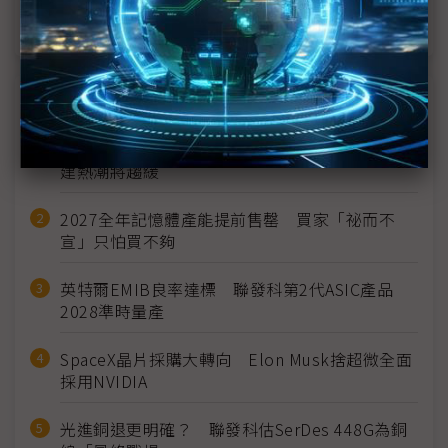
豐田首款美製電動車亮相 電池採購在地化比重拉升
近７天熱門報導
MLCC訂單過熱、出貨比創高 村田示警全球AI基
建熱潮將趨緩
2027全年記憶體產能提前售罄 買家「祕而不
宣」只怕買不夠
英特爾EMIB良率達標 聯發科第2代ASIC產品
2028準時量產
SpaceX晶片採購大轉向 Elon Musk捨超微全面
採用NVIDIA
光進銅退更明確？ 聯發科估SerDes 448G為銅