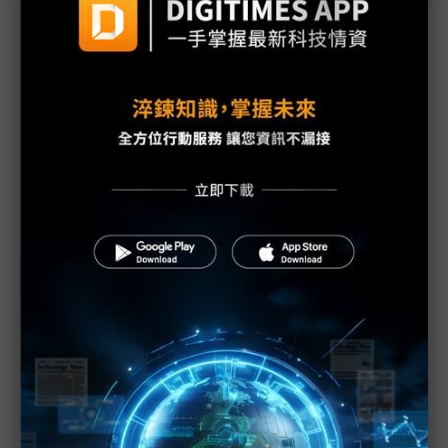
議題精選－右駕島國將迎左駕車入境
美製左駕車反攻日本市場 日產跟進豐田、本田加入
「逆向進口」戰局
日本車廠擴大導入美製車 回應美日關稅談判承諾
右駕島國將迎左駕車 英國、日本接納美規車背後的
戰略劇本
日系車廠逆向輸入美規車 日本車市掀左駕右駕交鋒
日美關稅協議簡化認證程序 本田兩款美產車2H26回
流日本銷售
本田啟動電動車逆向輸入戰略 2026年首度引進中製
EV返日銷售