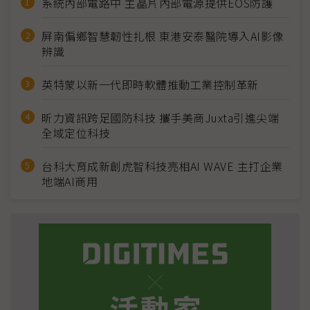
系統內部電路中 主晶片內部電源提供EOS防護
屏南偏鄉智慧韌性扎根 東港安泰醫院導入AI影像
辨識
英特蒙以新一代即時軟體推動工業控制革新
昕力資訊跨足國防科技 攜手美商Juxta引進尖端
全域定位科技
台科大育成新創虎智科技亮相AI WAVE 主打企業
地端AI商用