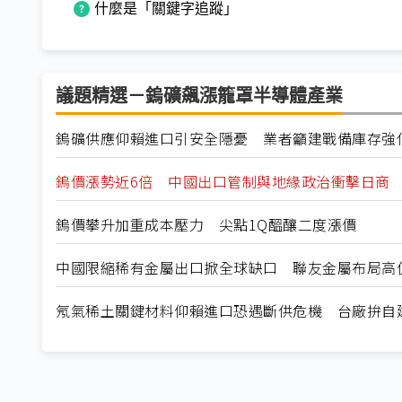
什麼是「關鍵字追蹤」
議題精選－鎢礦飆漲籠罩半導體產業
鎢礦供應仰賴進口引安全隱憂 業者籲建戰備庫存強
鎢價漲勢近6倍 中國出口管制與地緣政治衝擊日商
鎢價攀升加重成本壓力 尖點1Q醞釀二度漲價
中國限縮稀有金屬出口掀全球缺口 聯友金屬布局高
氖氣稀土關鍵材料仰賴進口恐遇斷供危機 台廠拚自