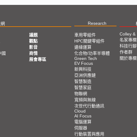
Research
技網
Colley &
議題
車用零組件
名家專欄
亞
觀點
HPC關鍵零組件
科技行腳
影音
邊緣運算
作者群
中國
商情
化合物/功率半導體
關於專欄
Green Tech
展會專區
EV Focus
新興科技
亞洲供應鏈
智慧製造
智慧家庭
物聯網
寬頻與無線
次世代行動通訊
Cloud
AI Focus
電腦運算
伺服器
行動裝置與應用