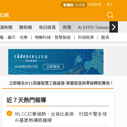
評估申請
登入
繁體版
简体版
文網
漫新聞
聽新聞
每日椽真
商情
AI EXPO Taiwan
COM
電．顯示．光學
｜
物聯科技．智慧製造
｜
科技政策
｜
圖表
立即報名9/11高雄智慧工廠論壇-掌握智造與零碳轉型賽局！
近７天熱門報導
MLCC訂單過熱、出貨比創高 村田示警全球
AI基建熱潮將趨緩