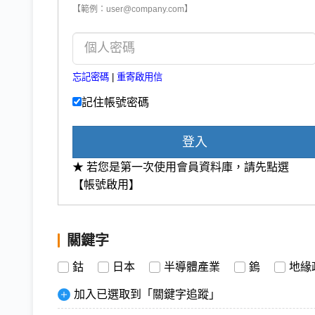
【範例：user@company.com】
忘記密碼
|
重寄啟用信
記住帳號密碼
登入
★ 若您是第一次使用會員資料庫，請先點選
【帳號啟用】
關鍵字
鈷
日本
半導體產業
鎢
地緣
加入已選取到「關鍵字追蹤」