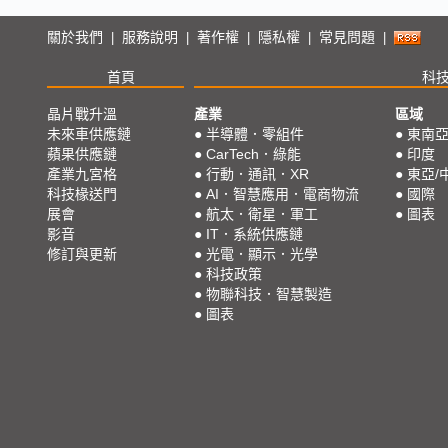
關於我們
服務說明
著作權
隱私權
常見問題
|
|
|
|
|
首頁
科
晶片戰升溫
產業
區域
未來車供應鏈
●
半導體．零組件
●
東南
蘋果供應鏈
●
CarTech．綠能
●
印度
產業九宮格
●
行動．通訊．XR
●
東亞/
科技椽送門
●
AI．智慧應用．電商物流
●
國際
展會
●
航太．衛星．軍工
●
圖表
影音
●
IT．系統供應鏈
修訂與更新
●
光電．顯示．光學
●
科技政策
●
物聯科技．智慧製造
●
圖表