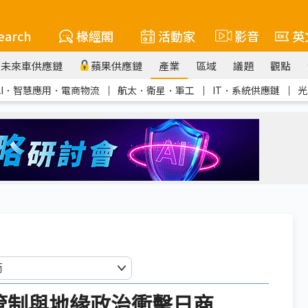
earch
椽經閣
活動家
影音
英
未來車供應鏈
蘋果供應鏈
產業
區域
議題
觀點
AI．智慧應用．電商物流
｜
航太．衛星．軍工
｜
IT．系統供應鏈
｜
光
管制與地緣政治衝擊日商