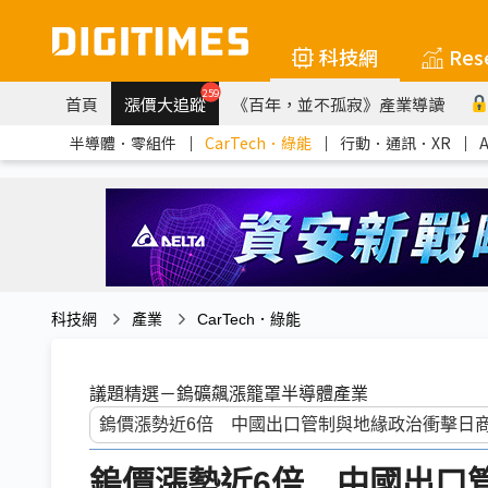
科技網
Res
259
首頁
漲價大追蹤
《百年，並不孤寂》產業導讀
半導體．零組件
｜
CarTech．綠能
｜
行動．通訊．XR
｜
科技網
產業
CarTech．綠能
議題精選－鎢礦飆漲籠罩半導體產業
鎢價漲勢近6倍 中國出口