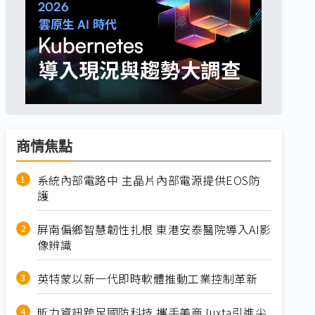
商情焦點
系統內部電路中 主晶片內部電源提供EOS防
護
屏南偏鄉智慧韌性扎根 東港安泰醫院導入AI影
像辨識
英特蒙以新一代即時軟體推動工業控制革新
昕力資訊跨足國防科技 攜手美商Juxta引進尖