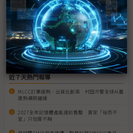
「唯一美系大客戶」感滿意 群創FOPLP重點不在出
貨、不排除再關廠
中國偏光板購併塵埃落定2026幾無擴產 價格趨穩釋
出台廠喘息空間
顯示面板產值看增卻「質變」 高世代OLED兵臨城
下LCD產業風險擴大
近７天熱門報導
MLCC訂單過熱、出貨比創高 村田示警全球AI基
建熱潮將趨緩
2027全年記憶體產能提前售罄 買家「祕而不
宣」只怕買不夠