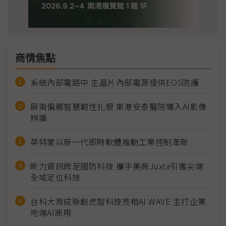
商情焦點
系統內部電路中 主晶片內部電源提供EOS防護
屏南偏鄉智慧韌性扎根 東港安泰醫院導入AI影像
辨識
英特蒙以新一代即時軟體推動工業控制革新
昕力資訊跨足國防科技 攜手美商Juxta引進尖端
全域定位科技
台科大育成新創虎智科技亮相AI WAVE 主打企業
地端AI商用