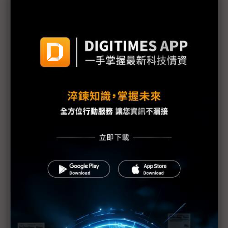
售廠大戲未完結！日月光148億元拿下Fab 5 群創處
分3座廠獲利近200億元
京東方前董座預言7.5代以下產線關廠潮 雙虎：不會
一刀切
賣上癮了？群創關廠效應擴大至子公司 傳啟耀「先
關後售」
面板轉骨進行式 群創「賣廠補血」半導體封裝注活
水、Fab 2廠花落矽品
群創關廠進行式「不可能邊流血邊跑馬拉松」 洪進
揚：弱水三千只取一瓢
群創2025年小賺 售廠大戲未完待續「公告」現端倪
評析：面板關廠背後的半導體轉骨大計