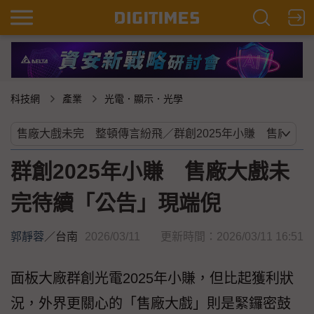
科技網
產業
光電．顯示．光學
群創2025年小賺 售廠大戲未
完待續「公告」現端倪
郭靜蓉
／
台南
2026/03/11
更新時間：2026/03/11 16:51
面板大廠群創光電2025年小賺，但比起獲利狀
況，外界更關心的「售廠大戲」則是緊鑼密鼓