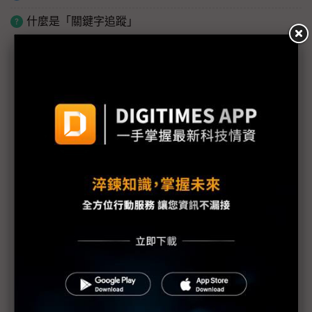
什麼是「關鍵字追蹤」
議題精選－無人機開眼：視覺商機浮現
國產無人機難開「眼」 鏡頭需求因何遲未放量？
台廠競逐無人機影像感測晶片 紅外線加分項、AI演
算法必修
佳能深化光學與AI感測模組 2026年目標延續獲利動
能
Embedded World聚焦無人載具 擷發楊健盟直指台
廠進軍歐洲正當時
聯發科Genio平台3奈米新旗艦登場 鎖定最高階AIoT
影像處理需求