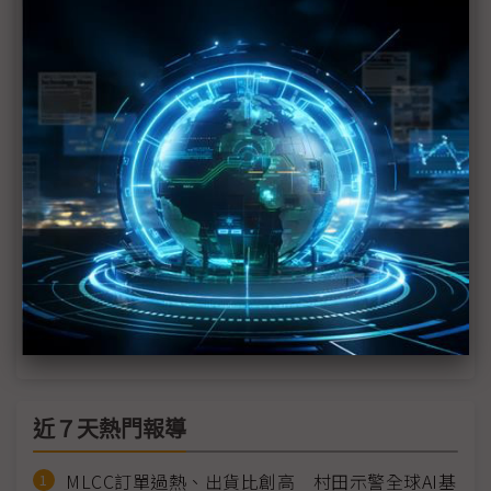
佳能企業祭「固本擴張」策略 2026年營運邁向爆發
期
商用機帶動高階產品、AI無人機模組放量 義隆不怕
PC下滑衝擊
擷發軟硬體前進Embedded World AIVO平台延伸
至無人機
聯詠估記憶體成2026需求關鍵 掌握「視覺邊緣AI」
新成長主力
佳能1月營收創10年新高 2026全年劍指百億大關
近７天熱門報導
MLCC訂單過熱、出貨比創高 村田示警全球AI基