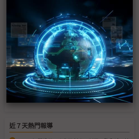
佳能企業祭「固本擴張」策略 2026年營運邁向爆發
期
商用機帶動高階產品、AI無人機模組放量 義隆不怕
PC下滑衝擊
擷發軟硬體前進Embedded World AIVO平台延伸
至無人機
聯詠估記憶體成2026需求關鍵 掌握「視覺邊緣AI」
新成長主力
佳能1月營收創10年新高 2026全年劍指百億大關
近７天熱門報導