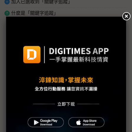
加入已選取到「關鍵字追蹤」
什麼是「關鍵字追蹤」
議題精選－無人機開眼：視覺商機浮現
國產無人機難開「眼」 鏡頭需求因何遲未放量？
台廠競逐無人機影像感測晶片 紅外線加分項、AI演
算法必修
佳能深化光學與AI感測模組 2026年目標延續獲利動
能
Embedded World聚焦無人載具 擷發楊健盟直指台
廠進軍歐洲正當時
聯發科Genio平台3奈米新旗艦登場 鎖定最高階AIoT
影像處理需求