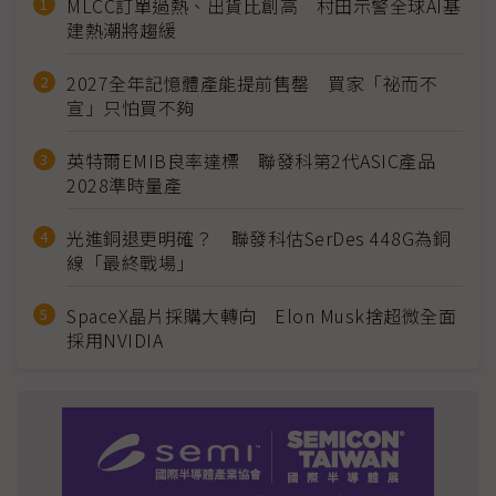
MLCC訂單過熱、出貨比創高 村田示警全球AI基
建熱潮將趨緩
2027全年記憶體產能提前售罄 買家「祕而不
宣」只怕買不夠
英特爾EMIB良率達標 聯發科第2代ASIC產品
2028準時量產
光進銅退更明確？ 聯發科估SerDes 448G為銅
線「最終戰場」
SpaceX晶片採購大轉向 Elon Musk捨超微全面
採用NVIDIA