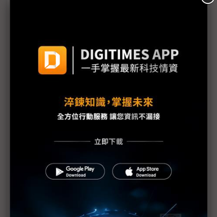
議題精選－售廠大戲未完 整頓傳言紛飛
售廠大戲未完結！日月光148億元拿下Fab 5 群創處
分3座廠獲利近200億元
京東方前董座預言7.5代以下產線關廠潮 雙虎：不會
一刀切
賣上癮了？群創關廠效應擴大至子公司 傳啟耀「先
關後售」
面板轉骨進行式 群創「賣廠補血」半導體封裝注活
水、Fab 2廠花落矽品
群創關廠進行式「不可能邊流血邊跑馬拉松」 洪進
揚：弱水三千只取一瓢
群創2025年小賺 售廠大戲未完待續「公告」現端倪