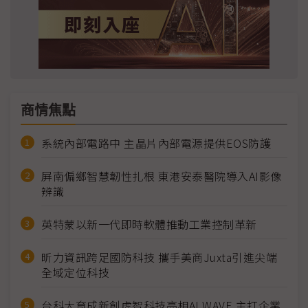
商情焦點
系統內部電路中 主晶片內部電源提供EOS防護
屏南偏鄉智慧韌性扎根 東港安泰醫院導入AI影像
辨識
英特蒙以新一代即時軟體推動工業控制革新
昕力資訊跨足國防科技 攜手美商Juxta引進尖端
全域定位科技
台科大育成新創虎智科技亮相AI WAVE 主打企業