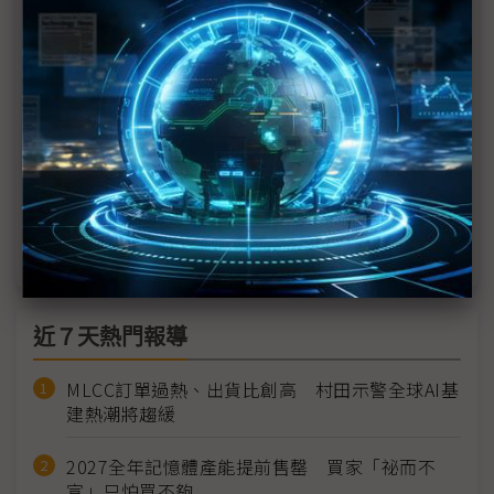
評析：面板關廠背後的半導體轉骨大計
「唯一美系大客戶」感滿意 群創FOPLP重點不在出
貨、不排除再關廠
中國偏光板購併塵埃落定2026幾無擴產 價格趨穩釋
出台廠喘息空間
顯示面板產值看增卻「質變」 高世代OLED兵臨城
下LCD產業風險擴大
近７天熱門報導
MLCC訂單過熱、出貨比創高 村田示警全球AI基
建熱潮將趨緩
2027全年記憶體產能提前售罄 買家「祕而不
宣」只怕買不夠