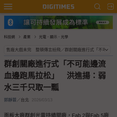
科技網
產業
光電．顯示．光學
群創關廠進行式「不可能邊流
血邊跑馬拉松」 洪進揚：弱
水三千只取一瓢
郭靜蓉
／
台北
2026/03/13
面板大廠群創光電持續關廠，Fab 2與Fab 5廠