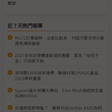
關鍵
近７天熱門報導
MLCC訂單過熱、出貨比創高 村田示警全球AI基
建熱潮將趨緩
2027全年記憶體產能提前售罄 買家「祕而不
宣」只怕買不夠
英特爾EMIB良率達標 聯發科第2代ASIC產品
2028準時量產
SpaceX晶片採購大轉向 Elon Musk捨超微全面
採用NVIDIA
光進銅退更明確？ 聯發科估SerDes 448G為銅