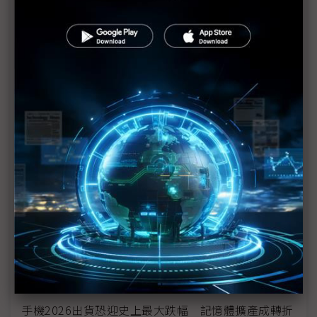
科技1分鐘：各大研究機構看2026年PC/NB、手機出
貨
PC全年出貨量預估再下探 晶片業坦言緊抓「高規
格」最後浮木
CPU供應缺口擴大英特爾、超微全面漲價 電腦硬體
成本迎新一波漲價潮
英特爾證實調漲OEM客戶CPU價格 AI需求引爆供應
缺口
日本PC市場2月出貨年減12.5% Windows 10換機潮
退去需求回落
扛不住記憶體價格壓力 Oppo、Vivo相繼宣布調漲
手機價格
手機2026出貨恐迎史上最大跌幅 記憶體擴產成轉折