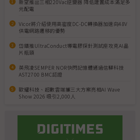
新望推出三相220Vac逆變器 降低建置成本滿足多
元配電
Vicor將介紹使用高密度DC-DC轉換器加速向48V
供電網路遷移的優勢
岱鐠推UltraConduct導電膠探針測試座攻克AI晶
片瓶頸
英飛凌SEMPER NOR快閃記憶體通過信驊科技
AST2700 BMC認證
歐耀科技、超數雲端攜三大方案亮相AI Wave
Show 2026 吸引2,000人