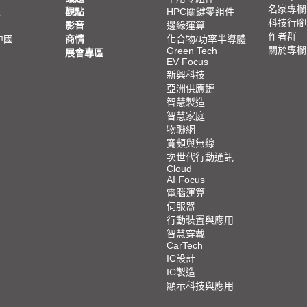
名家專欄
亞
觀點
HPC關鍵零組件
科技行腳
影音
邊緣運算
作者群
中國
商情
化合物/功率半導體
關於專欄
Green Tech
展會專區
EV Focus
新興科技
亞洲供應鏈
智慧製造
智慧家庭
物聯網
寬頻與無線
次世代行動通訊
Cloud
AI Focus
電腦運算
伺服器
行動裝置與應用
智慧穿戴
CarTech
IC設計
IC製造
顯示科技與應用