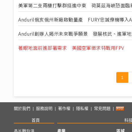
美軍第二支兩棲打擊群挺進中東 荷莫茲海峽恐面臨
Anduril俄亥俄州新廠啟動量產 FURY忠誠僚機導入
Anduril創辦人揭示未來戰爭願景 發展核武、進軍
著眼地面前進部署需求 美國空軍徵求特戰用FPV
1
關於我們
服務說明
著作權
隱私權
常見問題
|
|
|
|
|
首頁
科
晶片戰升溫
產業
區域