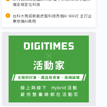
端全域定位科技
台科大育成新創虎智科技亮相AI WAVE 主打企
業地端AI商用