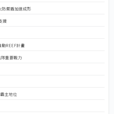
國航太防禦盾加速成形
支援
動REEF計畫
艦隊重要戰力
機霸主地位