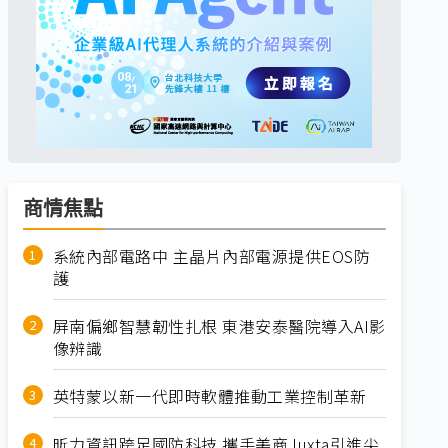
商情焦點
系統內部電路中 主晶片內部電源提供EOS防
護
屏南偏鄉智慧韌性扎根 東港安泰醫院導入AI影
像辨識
英特蒙以新一代即時軟體推動工業控制革新
昕力資訊跨足國防科技 攜手美商Juxta引進尖