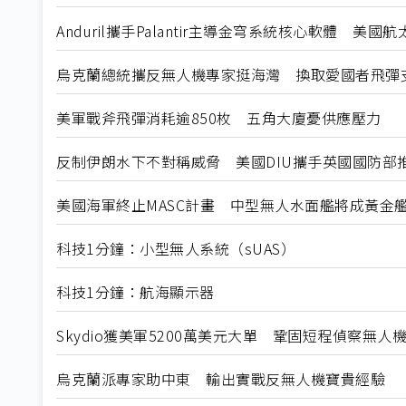
Anduril攜手Palantir主導金穹系統核心軟體 美
烏克蘭總統攜反無人機專家挺海灣 換取愛國者飛彈
美軍戰斧飛彈消耗逾850枚 五角大廈憂供應壓力
反制伊朗水下不對稱威脅 美國DIU攜手英國國防部推
美國海軍終止MASC計畫 中型無人水面艦將成黃金
科技1分鐘：小型無人系統（sUAS）
科技1分鐘：航海顯示器
Skydio獲美軍5200萬美元大單 鞏固短程偵察無人
烏克蘭派專家助中東 輸出實戰反無人機寶貴經驗