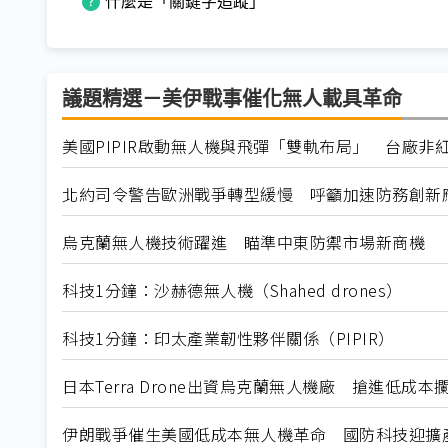
什麼是「關鍵字追蹤」
議題精選－美伊戰事催化無人載具革命
美國PIPIR啟動無人機與飛彈「雙軌布局」 台廠非
北約司令警告歐洲戰爭轉型緩慢 呼籲加速防務創新
烏克蘭無人機技術躍進 瞄準中東防禦市場新商機
科技1分鐘：沙赫德無人機（Shahed drones）
科技1分鐘：印太產業韌性夥伴關係（PIPIR）
日本Terra Drone出資烏克蘭無人機廠 搶進低成
伊朗戰爭催生美國低成本無人機革命 國防科技迎擴