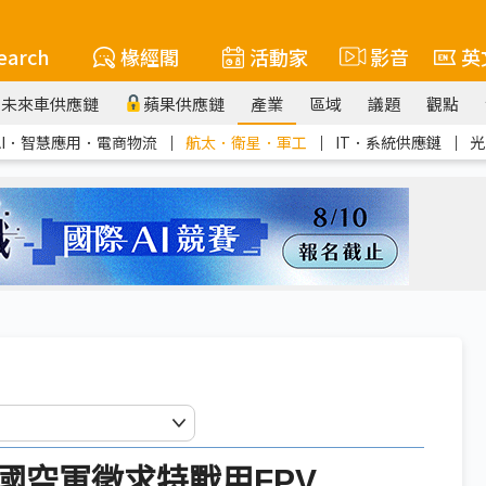
earch
椽經閣
活動家
影音
英
未來車供應鏈
蘋果供應鏈
產業
區域
議題
觀點
AI．智慧應用．電商物流
｜
航太．衛星．軍工
｜
IT．系統供應鏈
｜
光
國空軍徵求特戰用FPV