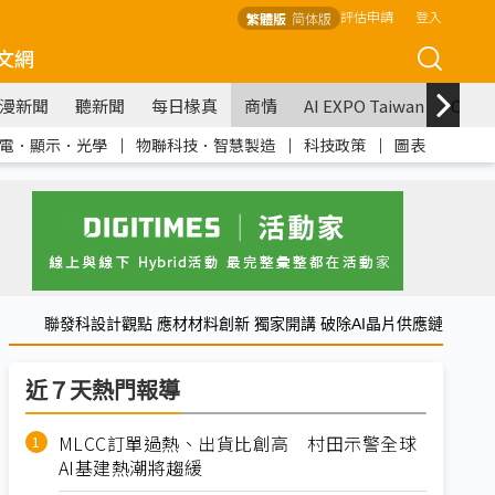
評估申請
登入
繁體版
简体版
文網
漫新聞
聽新聞
每日椽真
商情
AI EXPO Taiwan
COM
電．顯示．光學
｜
物聯科技．智慧製造
｜
科技政策
｜
圖表
聯發科設計觀點 應材材料創新 獨家開講 破除AI晶片供應鏈
近７天熱門報導
MLCC訂單過熱、出貨比創高 村田示警全球
AI基建熱潮將趨緩