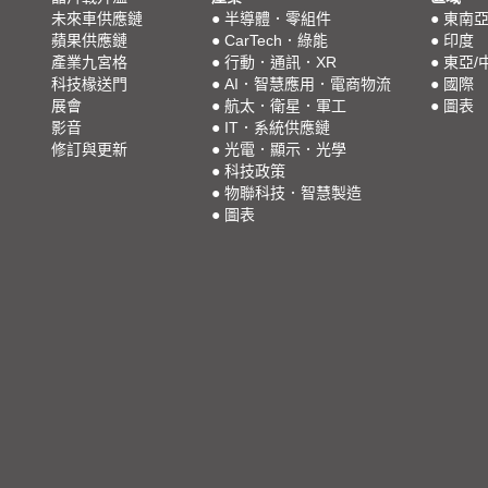
未來車供應鏈
●
半導體．零組件
●
東南
蘋果供應鏈
●
CarTech．綠能
●
印度
產業九宮格
●
行動．通訊．XR
●
東亞/
科技椽送門
●
AI．智慧應用．電商物流
●
國際
展會
●
航太．衛星．軍工
●
圖表
影音
●
IT．系統供應鏈
修訂與更新
●
光電．顯示．光學
●
科技政策
●
物聯科技．智慧製造
●
圖表