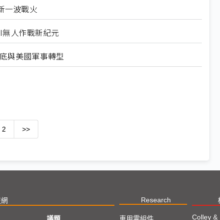
新一波戰火
AI無人作戰新紀元
地底與美國軍事轉型
2
>>
Research
技網
Colley &
議題
車用零組件