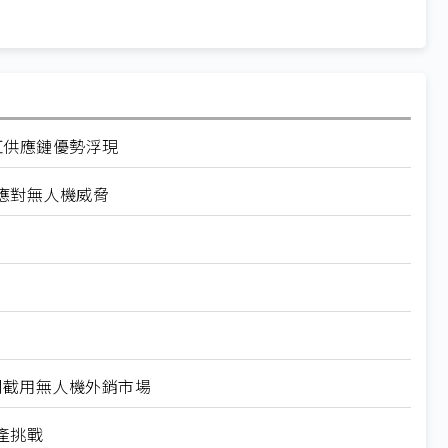
紅供應鏈優勢浮現
應對無人機威脅
本攔截用無人機外銷市場
產挑戰