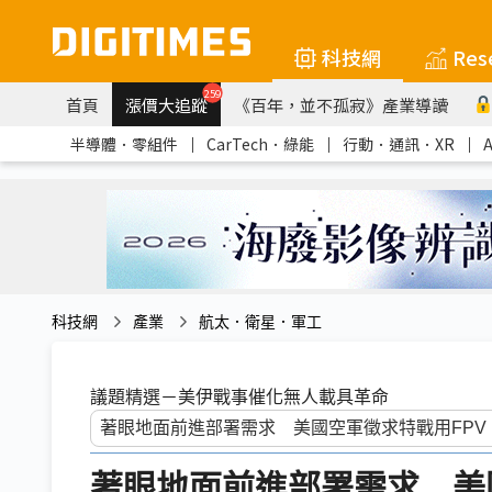
科技網
Res
259
首頁
漲價大追蹤
《百年，並不孤寂》產業導讀
半導體．零組件
｜
CarTech．綠能
｜
行動．通訊．XR
｜
科技網
產業
航太．衛星．軍工
議題精選－美伊戰事催化無人載具革命
著眼地面前進部署需求 美