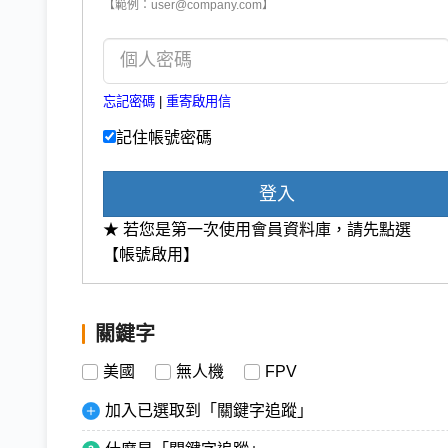
【範例：user@company.com】
忘記密碼
|
重寄啟用信
記住帳號密碼
登入
★ 若您是第一次使用會員資料庫，請先點選
【帳號啟用】
關鍵字
美國
無人機
FPV
加入已選取到「關鍵字追蹤」