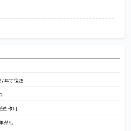
27年才復甦
冷
緩衝作用
全年榮枯