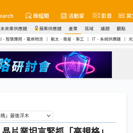
earch
椽經閣
活動家
影音
英
未來車供應鏈
蘋果供應鏈
產業
區域
議題
觀點
AI．智慧應用．電商物流
｜
航太．衛星．軍工
｜
IT．系統供應鏈
｜
光
 晶片業坦言緊抓「高規格」