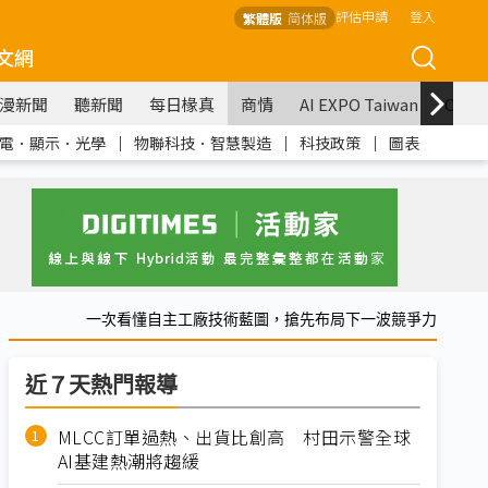
評估申請
登入
繁體版
简体版
文網
漫新聞
聽新聞
每日椽真
商情
AI EXPO Taiwan
COM
電．顯示．光學
｜
物聯科技．智慧製造
｜
科技政策
｜
圖表
一次看懂自主工廠技術藍圖，搶先布局下一波競爭力
近７天熱門報導
MLCC訂單過熱、出貨比創高 村田示警全球
AI基建熱潮將趨緩