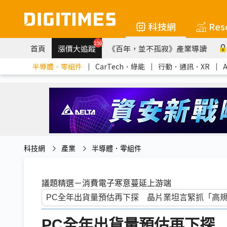
科技網
Res
259
首頁
漲價大追蹤
《百年，並不孤寂》產業導讀
半導體．零組件
｜
CarTech．綠能
｜
行動．通訊．XR
｜
科技網
產業
半導體．零組件
議題精選－消費電子寒意蔓延上游端
PC全年出貨量預估再下探