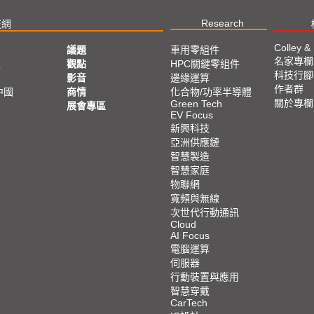
Research
技網
Colley &
議題
車用零組件
名家專欄
亞
觀點
HPC關鍵零組件
科技行腳
影音
邊緣運算
作者群
中國
商情
化合物/功率半導體
關於專欄
Green Tech
展會專區
EV Focus
新興科技
亞洲供應鏈
智慧製造
智慧家庭
物聯網
寬頻與無線
次世代行動通訊
Cloud
AI Focus
電腦運算
伺服器
行動裝置與應用
智慧穿戴
CarTech