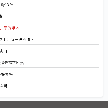
滑13%
貨
格」最後浮木
成本迎新一波漲價潮
缺口
機潮退去需求回落
手機價格
折關鍵