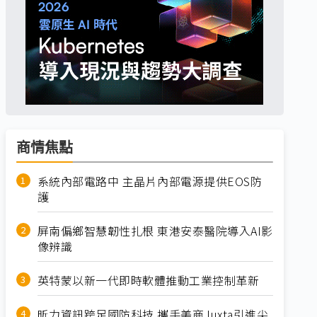
商情焦點
系統內部電路中 主晶片內部電源提供EOS防
護
屏南偏鄉智慧韌性扎根 東港安泰醫院導入AI影
像辨識
英特蒙以新一代即時軟體推動工業控制革新
昕力資訊跨足國防科技 攜手美商Juxta引進尖