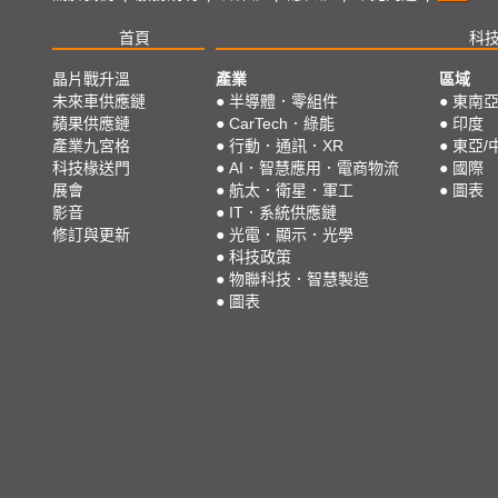
首頁
科
晶片戰升溫
產業
區域
未來車供應鏈
●
半導體．零組件
●
東南
蘋果供應鏈
●
CarTech．綠能
●
印度
產業九宮格
●
行動．通訊．XR
●
東亞/
科技椽送門
●
AI．智慧應用．電商物流
●
國際
展會
●
航太．衛星．軍工
●
圖表
影音
●
IT．系統供應鏈
修訂與更新
●
光電．顯示．光學
●
科技政策
●
物聯科技．智慧製造
●
圖表