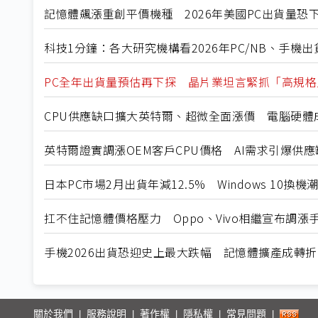
記憶體飆漲重創平價機種 2026年美國PC出貨量恐下
科技1分鐘：各大研究機構看2026年PC/NB、手機出
PC全年出貨量預估再下探 晶片業坦言緊抓「高規
CPU供應缺口擴大英特爾、超微全面漲價 電腦硬體
英特爾證實調漲OEM客戶CPU價格 AI需求引爆供應
日本PC市場2月出貨年減12.5% Windows 10換
扛不住記憶體價格壓力 Oppo、Vivo相繼宣布調漲
手機2026出貨恐迎史上最大跌幅 記憶體擴產成轉
關於我們
服務說明
著作權
隱私權
常見問題
|
|
|
|
|