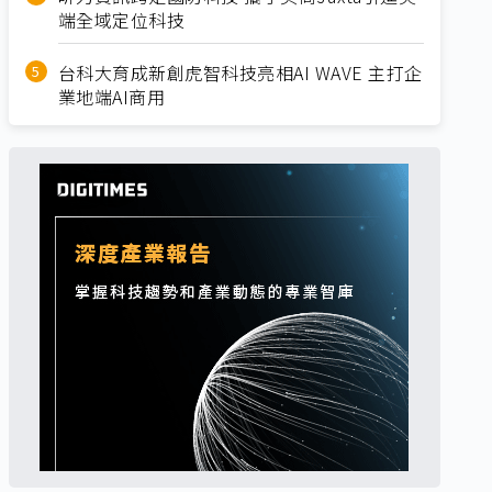
端全域定位科技
台科大育成新創虎智科技亮相AI WAVE 主打企
業地端AI商用