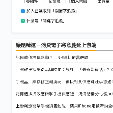
零組件
記憶體
個人電腦
出貨量
加入已選取到「關鍵字追蹤」
什麼是「關鍵字追蹤」
議題精選－消費電子寒意蔓延上游端
記憶體價格傳鬆動？ NB缺料依舊嚴峻
手機砍單寒風從品牌吹向IC設計 「最悲觀預估」20
手機晶片庫存修正潮湧現 後段封測供應鏈旺季恐遇
記憶體排擠效應衝擊手機供應鏈 鴻海結構分化發揮
上游飆漲衝擊手機銷售動能 蘋果iPhone定價牽動