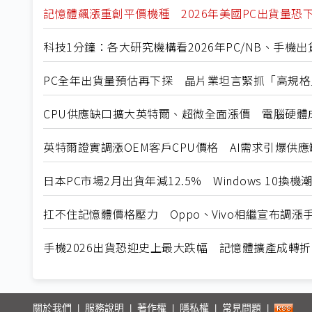
記憶體飆漲重創平價機種 2026年美國PC出貨量恐下
科技1分鐘：各大研究機構看2026年PC/NB、手機出
PC全年出貨量預估再下探 晶片業坦言緊抓「高規
CPU供應缺口擴大英特爾、超微全面漲價 電腦硬體
英特爾證實調漲OEM客戶CPU價格 AI需求引爆供應
日本PC市場2月出貨年減12.5% Windows 10換
扛不住記憶體價格壓力 Oppo、Vivo相繼宣布調漲
手機2026出貨恐迎史上最大跌幅 記憶體擴產成轉
關於我們
服務說明
著作權
隱私權
常見問題
|
|
|
|
|