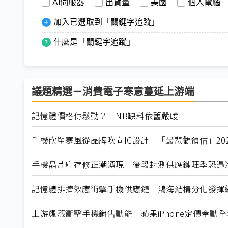
AI伺服器
出貨量
美國
個人電腦
加入已選取到「關鍵字追蹤」
什麼是「關鍵字追蹤」
議題精選－消費電子寒意蔓延上游端
記憶體價格傳鬆動？ NB缺料依舊嚴峻
手機砍單寒風從品牌吹向IC設計 「最悲觀預估」20
手機晶片庫存修正潮湧現 後段封測供應鏈旺季恐遇
記憶體排擠效應衝擊手機供應鏈 鴻海結構分化發揮
上游飆漲衝擊手機銷售動能 蘋果iPhone定價牽動