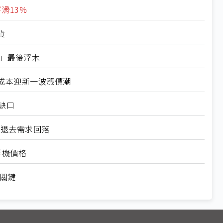
滑13%
貨
格」最後浮木
成本迎新一波漲價潮
缺口
機潮退去需求回落
手機價格
折關鍵