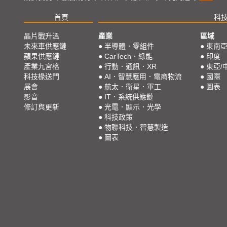
首頁
科
晶片戰升溫
產業
區域
未來車供應鏈
●
半導體．零組件
●
東南
蘋果供應鏈
●
CarTech．綠能
●
印度
產業九宮格
●
行動．通訊．XR
●
東亞/
科技椽送門
●
AI．智慧應用．電商物流
●
國際
展會
●
航太．衛星．軍工
●
圖表
影音
●
IT．系統供應鏈
修訂與更新
●
光電．顯示．光學
●
科技政策
●
物聯科技．智慧製造
●
圖表