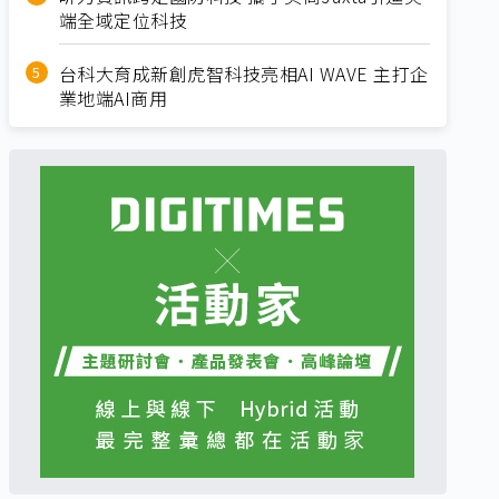
端全域定位科技
台科大育成新創虎智科技亮相AI WAVE 主打企
業地端AI商用