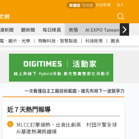
評估申請
登入
繁體版
简体版
文網
漫新聞
聽新聞
每日椽真
商情
AI EXPO Taiwan
COM
電．顯示．光學
｜
物聯科技．智慧製造
｜
科技政策
｜
圖表
一次看懂自主工廠技術藍圖，搶先布局下一波競爭力
近７天熱門報導
MLCC訂單過熱、出貨比創高 村田示警全球
AI基建熱潮將趨緩