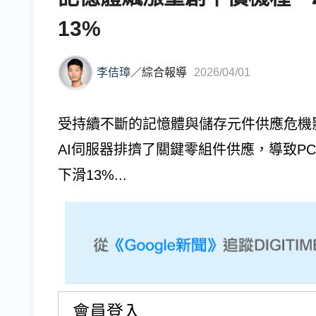
13%
李佶璋
／
綜合報導
2026/04/01
受持續不斷的記憶體與儲存元件供應危機影
AI伺服器排擠了關鍵零組件供應，導致PC
下滑13%...
會員登入