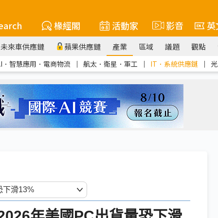
earch
椽經閣
活動家
影音
英
未來車供應鏈
蘋果供應鏈
產業
區域
議題
觀點
AI．智慧應用．電商物流
｜
航太．衛星．軍工
｜
IT．系統供應鏈
｜
光
026年美國PC出貨量恐下滑