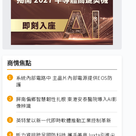
商情焦點
系統內部電路中 主晶片內部電源提供EOS防
護
屏南偏鄉智慧韌性扎根 東港安泰醫院導入AI影
像辨識
英特蒙以新一代即時軟體推動工業控制革新
昕力資訊跨足國防科技 攜手美商Juxta引進尖