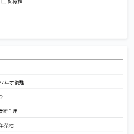
記憶體
27年才復甦
冷
緩衝作用
全年榮枯