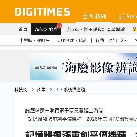
科技網
Res
259
首頁
漲價大追蹤
《百年，並不孤寂》產業導讀
半導體．零組件
｜
CarTech．綠能
｜
行動．通訊．XR
｜
科技網
產業
IT．系統供應鏈
議題精選－消費電子寒意蔓延上游端
記憶體飆漲重創平價機種 2