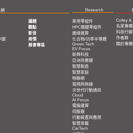
Research
技網
Colley &
議題
車用零組件
名家專欄
亞
觀點
HPC關鍵零組件
科技行腳
影音
邊緣運算
作者群
中國
商情
化合物/功率半導體
關於專欄
Green Tech
展會專區
EV Focus
新興科技
亞洲供應鏈
智慧製造
智慧家庭
物聯網
寬頻與無線
次世代行動通訊
Cloud
AI Focus
電腦運算
伺服器
行動裝置與應用
智慧穿戴
CarTech