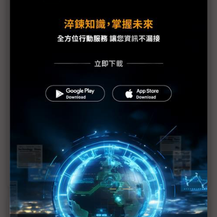
評析：深入解讀華為年報 AI重研發投入成主軸、直
面騰訊、阿里生態系壓力
華為AI轉型關鍵期 內外競爭與供應鏈限制成最大變
數
華為2025全年營收年增2.2% 雲端承壓、AI與車用
逆勢成長
華為昇騰950PR亮相彌補算力缺口 加速卡算力近
H20三倍
華為跟進「養龍蝦」熱潮 推AI代理開發平台
AgentArts
近７天熱門報導