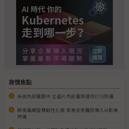
商情焦點
系統內部電路中 主晶片內部電源提供EOS防護
屏南偏鄉智慧韌性扎根 東港安泰醫院導入AI影像
辨識