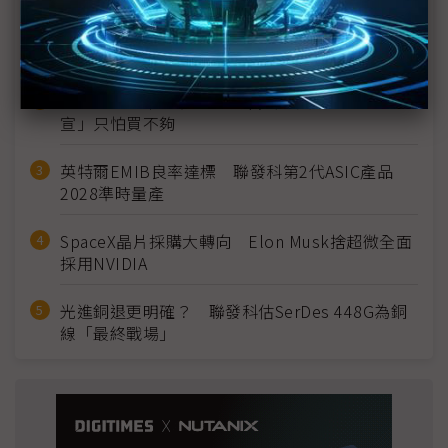
MLCC訂單過熱、出貨比創高 村田示警全球AI基
建熱潮將趨緩
2027全年記憶體產能提前售罄 買家「祕而不
宣」只怕買不夠
英特爾EMIB良率達標 聯發科第2代ASIC產品
2028準時量產
SpaceX晶片採購大轉向 Elon Musk捨超微全面
採用NVIDIA
光進銅退更明確？ 聯發科估SerDes 448G為銅
線「最終戰場」