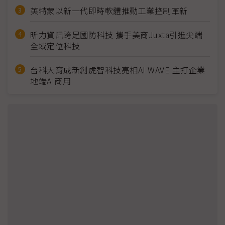
英特蒙以新一代即時軟體推動工業控制革新
昕力資訊跨足國防科技 攜手美商Juxta引進尖端
全域定位科技
台科大育成新創虎智科技亮相AI WAVE 主打企業
地端AI商用