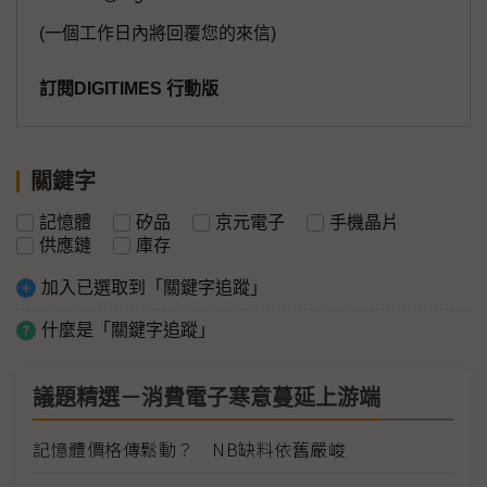
(一個工作日內將回覆您的來信)
訂閱DIGITIMES 行動版
關鍵字
記憶體
矽品
京元電子
手機晶片
供應鏈
庫存
加入已選取到「關鍵字追蹤」
什麼是「關鍵字追蹤」
議題精選－消費電子寒意蔓延上游端
記憶體價格傳鬆動？ NB缺料依舊嚴峻