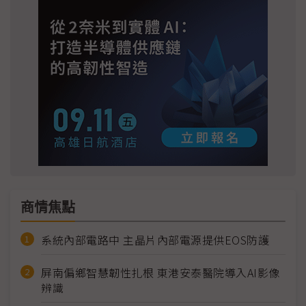
商情焦點
系統內部電路中 主晶片內部電源提供EOS防護
屏南偏鄉智慧韌性扎根 東港安泰醫院導入AI影像
辨識