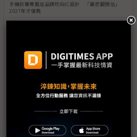
手機砍單寒風從品牌吹向IC設計 「最悲觀預估」
2027年才復甦
手機晶片庫存修正潮湧現 後段封測供應鏈旺季恐遇
冷
記憶體排擠效應衝擊手機供應鏈 鴻海結構分化發揮
緩衝作用
上游飆漲衝擊手機銷售動能 蘋果iPhone定價牽動全
年榮枯
記憶體飆漲重創平價機種 2026年美國PC出貨量恐
下滑13%
科技1分鐘：各大研究機構看2026年PC/NB、手機出
貨
PC全年出貨量預估再下探 晶片業坦言緊抓「高規