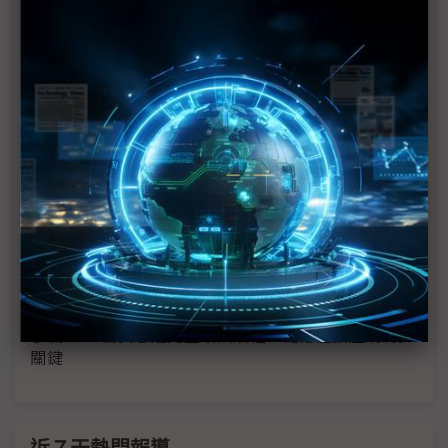
格」最後浮木
CPU供應缺口擴大英特爾、超微全面漲價 電腦硬體
成本迎新一波漲價潮
英特爾證實調漲OEM客戶CPU價格 AI需求引爆供應
缺口
日本PC市場2月出貨年減12.5% Windows 10換機潮
退去需求回落
扛不住記憶體價格壓力 Oppo、Vivo相繼宣布調漲
手機價格
手機2026出貨恐迎史上最大跌幅 記憶體擴產成轉折
關鍵