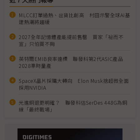
近７天熱門報導
MLCC訂單過熱、出貨比創高 村田示警全球AI基
建熱潮將趨緩
2027全年記憶體產能提前售罄 買家「祕而不
宣」只怕買不夠
英特爾EMIB良率達標 聯發科第2代ASIC產品
2028準時量產
SpaceX晶片採購大轉向 Elon Musk捨超微全面
採用NVIDIA
光進銅退更明確？ 聯發科估SerDes 448G為銅
線「最終戰場」