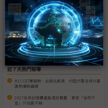
科技1分鐘：阿提米絲2號繞月任務
Rapidus拋月球建廠願景 2奈米量產後力推「晶圓特
快」服務
Artemis II成功發射 逾半世紀後美國再探月球
睽違半世紀載人繞月啟航 NASA阿提米絲2號定檔4
月1日
近７天熱門報導
MLCC訂單過熱、出貨比創高 村田示警全球AI基
建熱潮將趨緩
2027全年記憶體產能提前售罄 買家「祕而不
宣」只怕買不夠