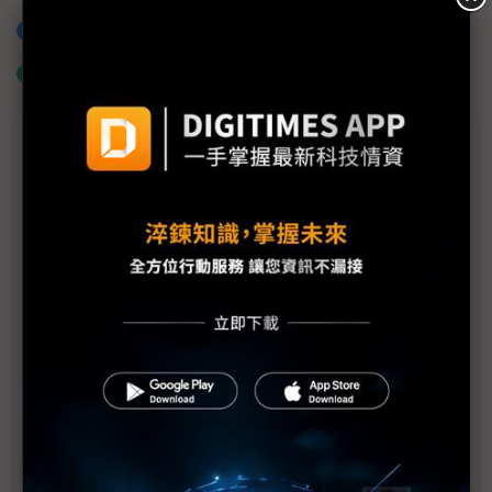
加入已選取到「關鍵字追蹤」
什麼是「關鍵字追蹤」
議題精選－人類睽違半世紀再探月球：
Artemis II啟航
Artemis II月球影像首曝光 NASA強化輻射防護驗證
迎接返航
從Apple II到iPhone 17 Pro 蘋果硬體隨Artemis II
完成40年太空循環
NASA攜iPhone登月 Artemis II太空人手機成任務新
標配
Artemis II創太空通訊新里程碑 實現太空艙與太空站
直接通話