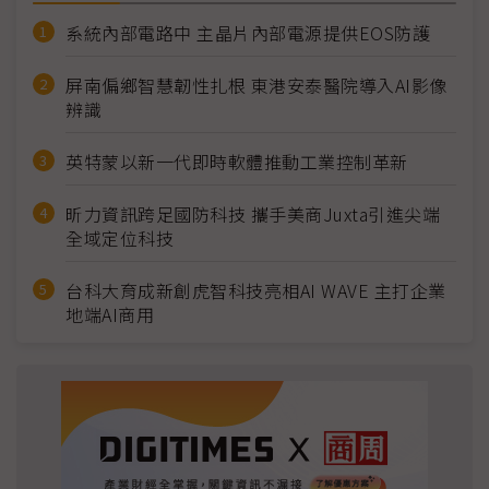
系統內部電路中 主晶片內部電源提供EOS防護
屏南偏鄉智慧韌性扎根 東港安泰醫院導入AI影像
辨識
英特蒙以新一代即時軟體推動工業控制革新
昕力資訊跨足國防科技 攜手美商Juxta引進尖端
全域定位科技
台科大育成新創虎智科技亮相AI WAVE 主打企業
地端AI商用