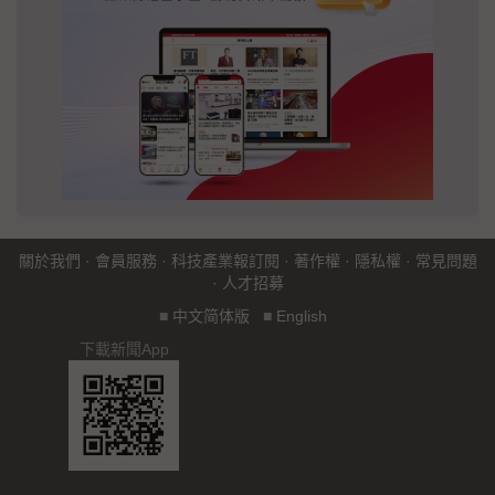
關於我們
·
會員服務
·
科技產業報訂閱
·
著作權
·
隱私權
·
常見問題
·
人才招募
■
中文简体版
■
English
下載新聞App