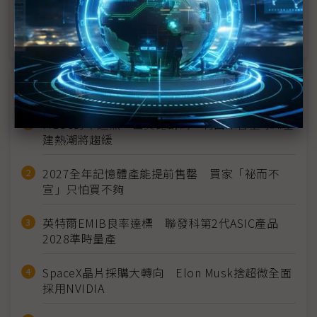
睽違半世紀載人繞月啟航 NASA阿提米絲2號定檔4
月1日
近７天熱門報導
MLCC訂單過熱、出貨比創高 村田示警全球AI基
建熱潮將趨緩
2027全年記憶體產能提前售罄 買家「祕而不
宣」只怕買不夠
英特爾EMIB良率達標 聯發科第2代ASIC產品
2028準時量產
SpaceX晶片採購大轉向 Elon Musk捨超微全面
採用NVIDIA