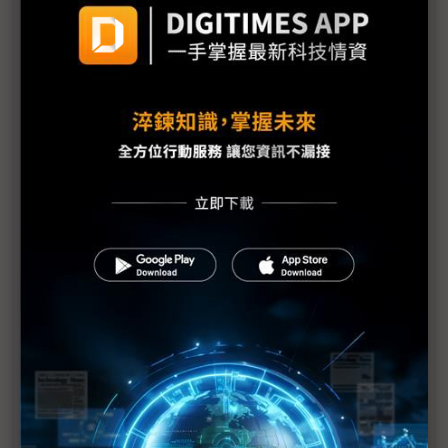
Artemis II月球影像首曝光 NASA強化輻射防護驗證
迎接返航
從Apple II到iPhone 17 Pro 蘋果硬體隨Artemis II
完成40年太空循環
NASA攜iPhone登月 Artemis II太空人手機成任務新
標配
Artemis II創太空通訊新里程碑 實現太空艙與太空站
直接通話
科技1分鐘：阿提米絲2號繞月任務
Rapidus拋月球建廠願景 2奈米量產後力推「晶圓特
快」服務
Artemis II成功發射 逾半世紀後美國再探月球