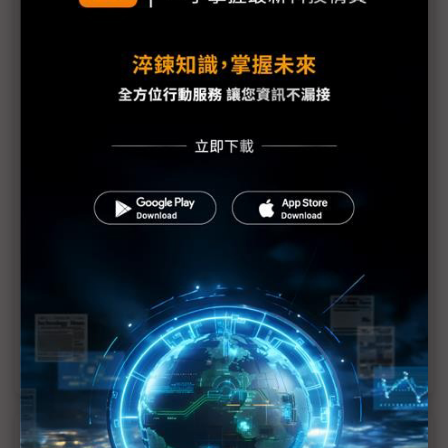
NASA攜iPhone登月 Artemis II太空人手機成任務新
標配
Artemis II創太空通訊新里程碑 實現太空艙與太空站
直接通話
科技1分鐘：阿提米絲2號繞月任務
Rapidus拋月球建廠願景 2奈米量產後力推「晶圓特
快」服務
Artemis II成功發射 逾半世紀後美國再探月球
睽違半世紀載人繞月啟航 NASA阿提米絲2號定檔4
月1日
近７天熱門報導