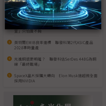
MLCC訂單過熱、出貨比創高 村田示警全球AI基
建熱潮將趨緩
2027全年記憶體產能提前售罄 買家「祕而不
宣」只怕買不夠
英特爾EMIB良率達標 聯發科第2代ASIC產品
2028準時量產
光進銅退更明確？ 聯發科估SerDes 448G為銅
線「最終戰場」
SpaceX晶片採購大轉向 Elon Musk捨超微全面
採用NVIDIA