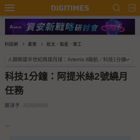
科技網
產業
航太．衛星．軍工
科技1分鐘：阿提米絲2號繞月
任務
鄭淳予
2026/04/08
...