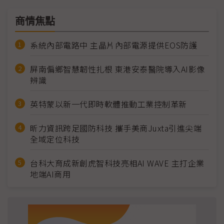
商情焦點
系統內部電路中 主晶片內部電源提供EOS防護
屏南偏鄉智慧韌性扎根 東港安泰醫院導入AI影像
辨識
英特蒙以新一代即時軟體推動工業控制革新
昕力資訊跨足國防科技 攜手美商Juxta引進尖端
全域定位科技
台科大育成新創虎智科技亮相AI WAVE 主打企業
地端AI商用