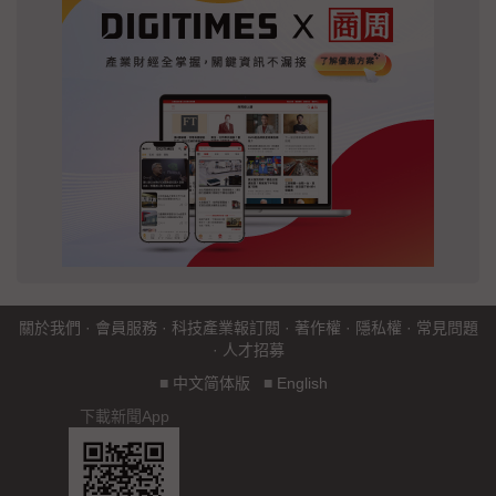
關於我們
·
會員服務
·
科技產業報訂閱
·
著作權
·
隱私權
·
常見問題
·
人才招募
■
中文简体版
■
English
下載新聞App