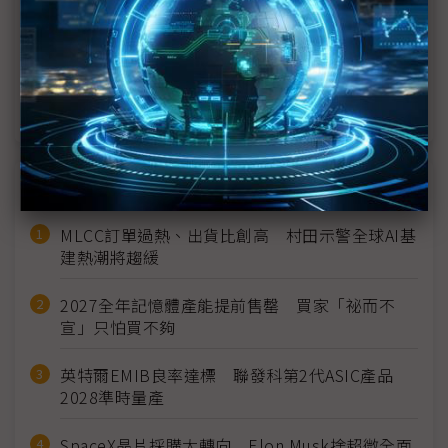
先進封裝、光通訊商機少不了玻璃 康寧Touch
Taiwan不只秀顯示器實力
Nanomade量子穿隧感測技術亮相Touch Taiwan
NB、穿戴裝置都可應用
近７天熱門報導
MLCC訂單過熱、出貨比創高 村田示警全球AI基
建熱潮將趨緩
2027全年記憶體產能提前售罄 買家「祕而不
宣」只怕買不夠
英特爾EMIB良率達標 聯發科第2代ASIC產品
2028準時量產
SpaceX晶片採購大轉向 Elon Musk捨超微全面