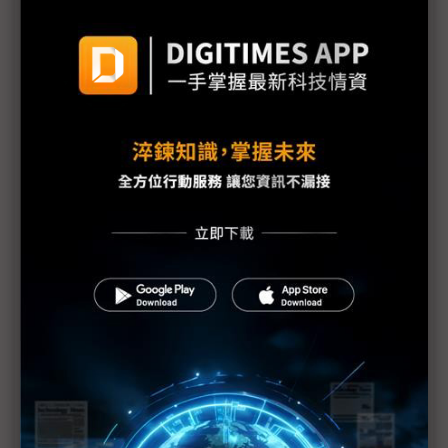
的顯示器展
友達攻CPO與低軌衛星、群創搶FOPLP 柯富仁喚
「別再叫我面板大廠」
錼創Micro LED AR智慧眼鏡成功搭上工控、無人機
新款晶片2026接單生產
「在台灣做材料不切入半導體很可惜」 明基材力跨
先進製程及封裝布局
面板上半年訂單超預期 下半年能見度有隱憂
幫解決鈣鈦礦量產瓶頸 創為攜友來新能源切入「自
供電」應用
群創CarUX展購併Pioneer綜效 首發智慧座艙模擬系
統強化「影音一體」