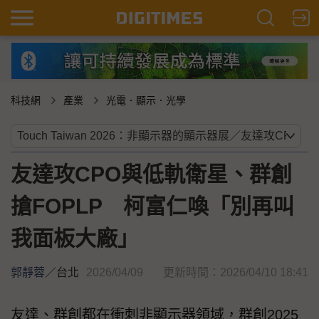
科技網
產業
光電．顯示．光學
友達攻CPO與低軌衛星、群創
搶FOPLP 柯富仁喚「別再叫
我面板大廠」
郭靜蓉
／
台北
2026/04/09
更新時間：2026/04/10 18:41
友達、群創都在衝刺非顯示器領域，群創2025