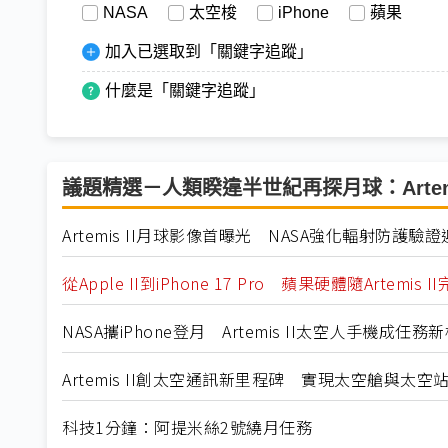
NASA
太空梭
iPhone
蘋果
加入已選取到「關鍵字追蹤」
什麼是「關鍵字追蹤」
議題精選－人類睽違半世紀再探月球：Artemi
Artemis II月球影像首曝光 NASA強化輻射防護驗
從Apple II到iPhone 17 Pro 蘋果硬體隨Artemis
NASA攜iPhone登月 Artemis II太空人手機成任務
Artemis II創太空通訊新里程碑 實現太空艙與太空
科技1分鐘：阿提米絲2號繞月任務