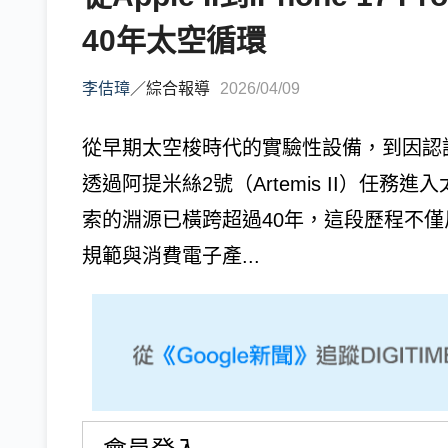
40年太空循環
李佶璋
／
綜合報導
2026/04/09
從早期太空梭時代的實驗性設備，到因認
透過阿提米絲2號（Artemis II）任務進
索的淵源已橫跨超過40年，這段歷程不
規範與消費電子產...