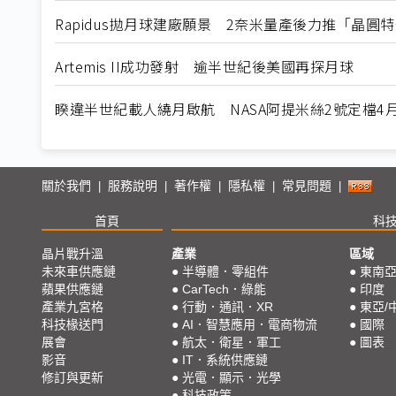
Rapidus拋月球建廠願景 2奈米量產後力推「晶圓
Artemis II成功發射 逾半世紀後美國再探月球
睽違半世紀載人繞月啟航 NASA阿提米絲2號定檔4
關於我們
服務說明
著作權
隱私權
常見問題
|
|
|
|
|
首頁
科
晶片戰升溫
產業
區域
未來車供應鏈
●
半導體．零組件
●
東南
蘋果供應鏈
●
CarTech．綠能
●
印度
產業九宮格
●
行動．通訊．XR
●
東亞/
科技椽送門
●
AI．智慧應用．電商物流
●
國際
展會
●
航太．衛星．軍工
●
圖表
影音
●
IT．系統供應鏈
修訂與更新
●
光電．顯示．光學
●
科技政策