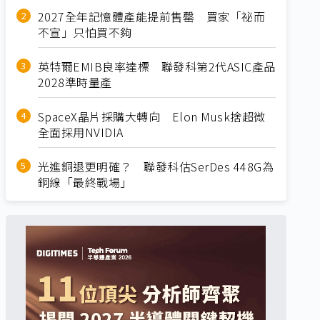
2027全年記憶體產能提前售罄 買家「祕而
不宣」只怕買不夠
英特爾EMIB良率達標 聯發科第2代ASIC產品
2028準時量產
SpaceX晶片採購大轉向 Elon Musk捨超微
全面採用NVIDIA
光進銅退更明確？ 聯發科估SerDes 448G為
銅線「最終戰場」