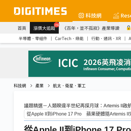
科技網
Res
259
首頁
漲價大追蹤
《百年，並不孤寂》產業導讀
半導體．零組件
｜
CarTech．綠能
｜
行動．通訊．XR
｜
科技網
產業
航太．衛星．軍工
議題精選－人類睽違半世紀再探月球：Artemis II啟
從Apple II到iPhone 17 