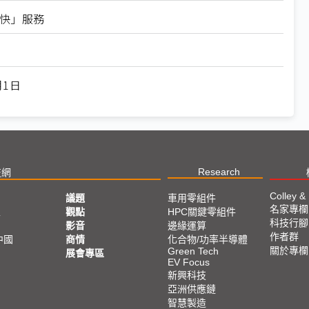
特快」服務
月1日
Research
技網
Colley &
議題
車用零組件
名家專欄
亞
觀點
HPC關鍵零組件
科技行腳
影音
邊緣運算
作者群
中國
商情
化合物/功率半導體
關於專欄
Green Tech
展會專區
EV Focus
新興科技
亞洲供應鏈
智慧製造