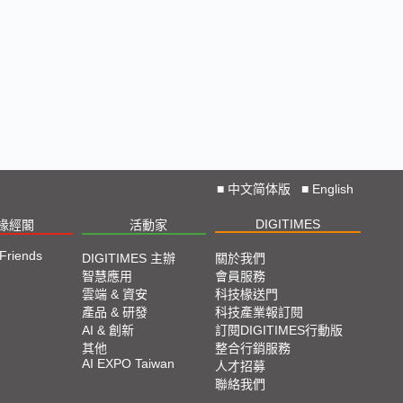
■
中文简体版
■
English
DIGITIMES
椽經閣
活動家
 Friends
DIGITIMES 主辦
關於我們
智慧應用
會員服務
雲端 & 資安
科技椽送門
產品 & 研發
科技產業報訂閱
AI & 創新
訂閱DIGITIMES行動版
其他
整合行銷服務
AI EXPO Taiwan
人才招募
聯絡我們