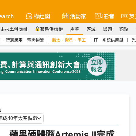
earch
椽經閣
活動家
影音
英
未來車供應鏈
蘋果供應鏈
產業
區域
議題
觀點
AI．智慧應用．電商物流
｜
航太．衛星．軍工
｜
IT．系統供應鏈
｜
光
航
Pro 蘋果硬體隨Artemis II完成