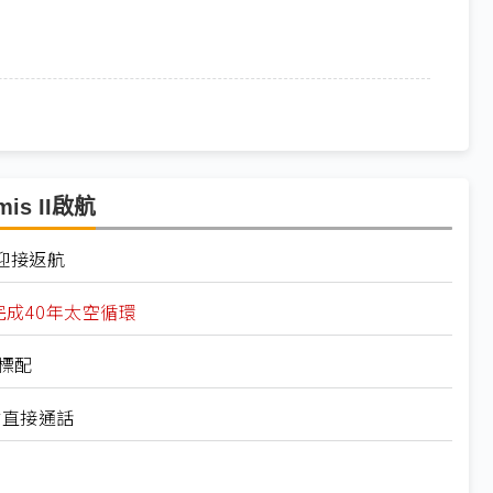
s II啟航
證迎接返航
 II完成40年太空循環
新標配
站直接通話