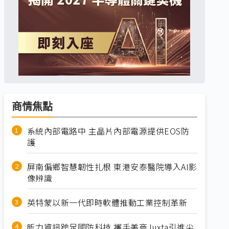
商情焦點
系統內部電路中 主晶片內部電源提供EOS防
護
屏南偏鄉智慧韌性扎根 東港安泰醫院導入AI影
像辨識
英特蒙以新一代即時軟體推動工業控制革新
昕力資訊跨足國防科技 攜手美商Juxta引進尖