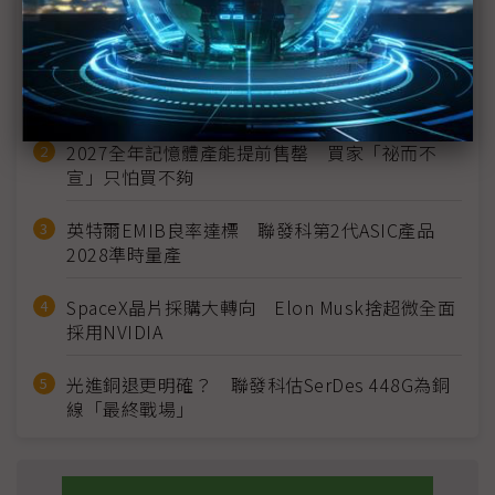
近７天熱門報導
MLCC訂單過熱、出貨比創高 村田示警全球AI基
建熱潮將趨緩
2027全年記憶體產能提前售罄 買家「祕而不
宣」只怕買不夠
英特爾EMIB良率達標 聯發科第2代ASIC產品
2028準時量產
SpaceX晶片採購大轉向 Elon Musk捨超微全面
採用NVIDIA
光進銅退更明確？ 聯發科估SerDes 448G為銅
線「最終戰場」