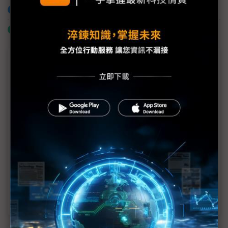
加入已選取到「關鍵字追蹤」
什麼是「關鍵字追蹤」
議題精選－機器人台美合作十字路口
南韓現代瞄準美國「南方MIT」人才 台廠布局人形
機器人慢了？
台晶片業者「機器人領域」鴨子划水 看好美國去中
化契機敲門
鏈結美國實證場域 台美打造雙邊機器人聯盟
赴美投資不只半導體 台灣機器人聚落成形落腳喬治
亞州