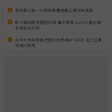
英特蒙以新一代即時軟體推動工業控制革新
昕力資訊跨足國防科技 攜手美商Juxta引進尖端
全域定位科技
台科大育成新創虎智科技亮相AI WAVE 主打企業
地端AI商用