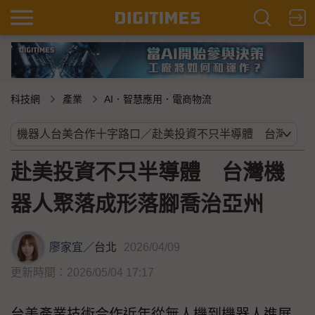
科技網
產業
AI．智慧應用．電商物流
赴美投資不只半導體 台灣機
器人聚落成形落腳喬治亞州
廖家宜
／
台北
2026/04/09
更新時間：2026/05/04 17:17
台美產業技術合作近年從無人機到機器人進展