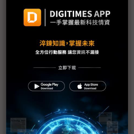
議題精選－人類睽違半世紀再探月球：
Artemis II啟航
Artemis II月球影像首曝光 NASA強化輻射防護驗證
迎接返航
從Apple II到iPhone 17 Pro 蘋果硬體隨Artemis II
完成40年太空循環
NASA攜iPhone登月 Artemis II太空人手機成任務新
標配
Artemis II創太空通訊新里程碑 實現太空艙與太空站
直接通話
科技1分鐘：阿提米絲2號繞月任務
Rapidus拋月球建廠願景 2奈米量產後力推「晶圓特
快」服務