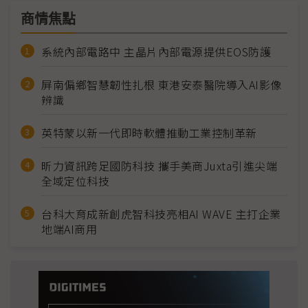
商情焦點
系統內部電路中 主晶片內部電源提供EOS防護
屏南偏鄉智慧韌性扎根 東港安泰醫院導入AI影像
辨識
英特蒙以新一代即時軟體推動工業控制革新
昕力資訊跨足國防科技 攜手美商Juxta引進尖端
全域定位科技
台科大育成新創虎智科技亮相AI WAVE 主打企業
地端AI商用