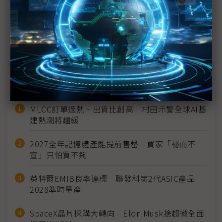
Artemis II成功發射 逾半世紀後美國再探月球
睽違半世紀載人繞月啟航 NASA阿提米絲2號定檔4
月1日
近７天熱門報導
MLCC訂單過熱、出貨比創高 村田示警全球AI基
建熱潮將趨緩
2027全年記憶體產能提前售罄 買家「祕而不
宣」只怕買不夠
英特爾EMIB良率達標 聯發科第2代ASIC產品
2028準時量產
SpaceX晶片採購大轉向 Elon Musk捨超微全面