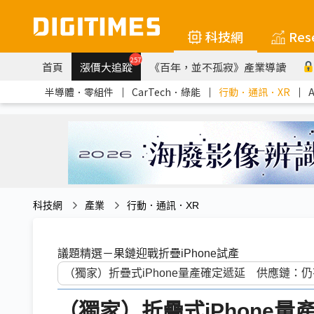
科技網
Res
257
首頁
漲價大追蹤
《百年，並不孤寂》產業導讀
半導體．零組件
｜
CarTech．綠能
｜
行動．通訊．XR
｜
科技網
產業
行動．通訊．XR
議題精選－果鏈迎戰折疊iPhone試產
（獨家）折疊式iPhone