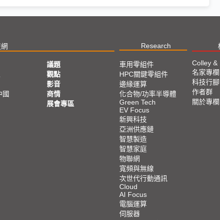
Research
技網
Colley &
議題
車用零組件
名家專欄
亞
觀點
HPC關鍵零組件
科技行腳
影音
邊緣運算
作者群
中國
商情
化合物/功率半導體
關於專欄
Green Tech
展會專區
EV Focus
新興科技
亞洲供應鏈
智慧製造
智慧家庭
物聯網
寬頻與無線
次世代行動通訊
Cloud
AI Focus
電腦運算
伺服器