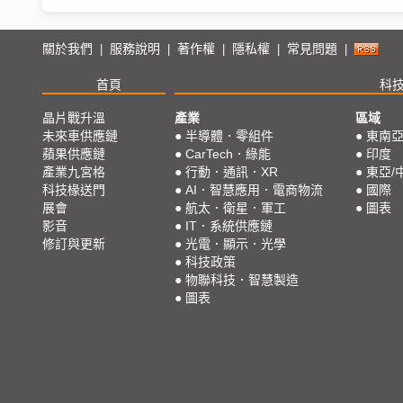
關於我們
服務說明
著作權
隱私權
常見問題
|
|
|
|
|
首頁
科
晶片戰升溫
產業
區域
未來車供應鏈
●
半導體．零組件
●
東南
蘋果供應鏈
●
CarTech．綠能
●
印度
產業九宮格
●
行動．通訊．XR
●
東亞/
科技椽送門
●
AI．智慧應用．電商物流
●
國際
展會
●
航太．衛星．軍工
●
圖表
影音
●
IT．系統供應鏈
修訂與更新
●
光電．顯示．光學
●
科技政策
●
物聯科技．智慧製造
●
圖表