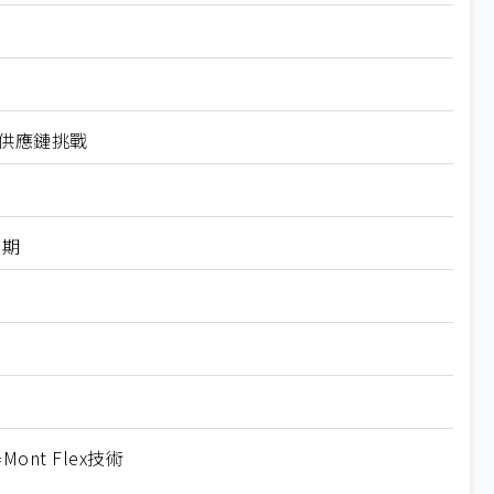
與供應鏈挑戰
預期
t Flex技術