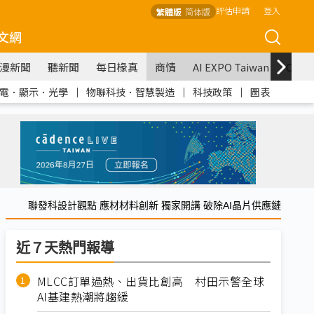
評估申請
登入
繁體版
简体版
文網
漫新聞
聽新聞
每日椽真
商情
AI EXPO Taiwan
COM
電．顯示．光學
｜
物聯科技．智慧製造
｜
科技政策
｜
圖表
聯發科設計觀點 應材材料創新 獨家開講 破除AI晶片供應鏈
近７天熱門報導
MLCC訂單過熱、出貨比創高 村田示警全球
AI基建熱潮將趨緩