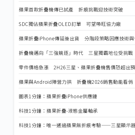
蘋果首款折疊機傳已試產 折痕挑戰迎技術突破
SDC獨佔蘋果折疊OLED訂單 可望帶旺協力廠
蘋果折疊iPhone傳延後出貨 分階段策略因應技術
折疊機邁向「三強競逐」時代 三星獨霸地位受挑戰
零件價格急漲 2H26三星、蘋果折疊機售價恐超出
蘋果與Android陣營力拱 折疊機2026銷售動能看俏
圖表1分鐘：蘋果折疊iPhone供應鏈
科技1分鐘：蘋果折疊-液態金屬軸承
科技1分鐘：唯一通過蘋果無折痕考驗——三星顯示器Mon