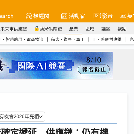
earch
椽經閣
活動家
影音
英
未來車供應鏈
蘋果供應鏈
產業
區域
議題
觀點
AI．智慧應用．電商物流
｜
航太．衛星．軍工
｜
IT．系統供應鏈
｜
光
量產確定遞延 供應鏈：仍有機