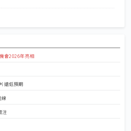
機會2026年亮相
萬片遠低預期
產線
關注