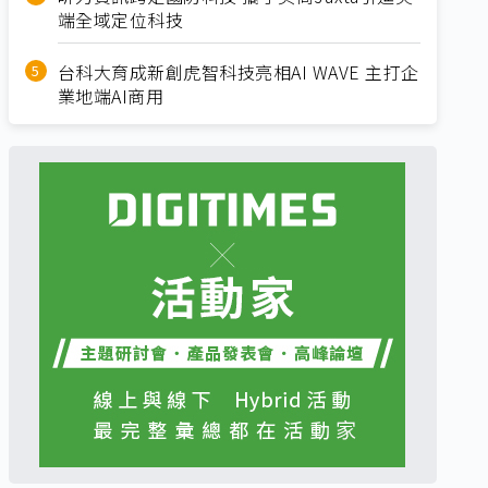
端全域定位科技
台科大育成新創虎智科技亮相AI WAVE 主打企
業地端AI商用