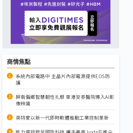
商情焦點
系統內部電路中 主晶片內部電源提供EOS防
護
屏南偏鄉智慧韌性扎根 東港安泰醫院導入AI影
像辨識
英特蒙以新一代即時軟體推動工業控制革新
昕力資訊跨足國防科技 攜手美商Juxta引進尖