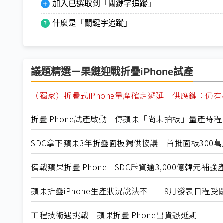
加入已選取到「關鍵字追蹤」
什麼是「關鍵字追蹤」
議題精選－果鏈迎戰折疊iPhone試產
（獨家）折疊式iPhone量產確定遞延 供應鏈：仍有
折疊iPhone試產啟動 傳蘋果「尚未拍板」量產時程
SDC拿下蘋果3年折疊面板獨供協議 首批面板300
備戰蘋果折疊iPhone SDC斥資逾3,000億韓元補強
蘋果折疊iPhone生產狀況說法不一 9月發表日程受
工程技術遇挑戰 蘋果折疊iPhone出貨恐延期