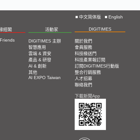
■
中文简体版
■
English
DIGITIMES
椽經閣
活動家
 Friends
DIGITIMES 主辦
關於我們
智慧應用
會員服務
雲端 & 資安
科技椽送門
產品 & 研發
科技產業報訂閱
AI & 創新
訂閱DIGITIMES行動版
其他
整合行銷服務
AI EXPO Taiwan
人才招募
聯絡我們
下載新聞App