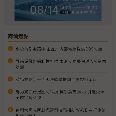
商情焦點
系統內部電路中 主晶片內部電源提供EOS防護
屏南偏鄉智慧韌性扎根 東港安泰醫院導入AI影像
辨識
英特蒙以新一代即時軟體推動工業控制革新
昕力資訊跨足國防科技 攜手美商Juxta引進尖端
全域定位科技
台科大育成新創虎智科技亮相AI WAVE 主打企業
地端AI商用