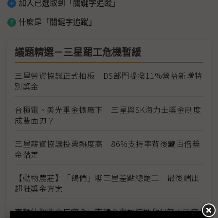
加入已選取到「關鍵字追蹤」
什麼是「關鍵字追蹤」
議題精選－三星罷工危機暫緩
三星勞資協議正式拍板 DS部門提撥11%營益新增特
別獎金
台積電、美光重金擴廠下 三星與SK海力士獎金制度
成雙面刃？
三星薪資協議投票熱度高 86%支持率背後藏百倍獎
金落差
【動物農莊】「鴿們」聊三星差點總罷工 最後端出
超狂獎金方案
高額績效獎金反噬？ 南韓企業加速推動AI無人工廠