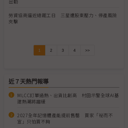
出勤
勞資協商逼近總罷工日 三星遭股東壓力、停產風險
夾擊
1
2
3
4
>>
近７天熱門報導
MLCC訂單過熱、出貨比創高 村田示警全球AI基
建熱潮將趨緩
2027全年記憶體產能提前售罄 買家「祕而不
宣」只怕買不夠