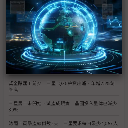
Flash漲勢恐續飆
三星史上頭一遭補償方案協議 半導體員工年終分紅
上看6億韓元
三星勞資僵局最後一刻驚險達成協議 總罷工暫緩執
行
三星總罷工危機 南韓勞動部長親自出面調解
勞資談判破局 三星工會5月21日展開總罷工
獎金釀罷工前夕 三星1Q26薪資出爐、年增25%創
新高
三星罷工未開始、減產成現實 晶圓投入量傳已減少
30%
總罷工衝擊產線倒數2天 三星要求每日最少7,087人