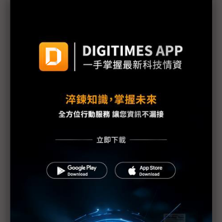
三星估年賺370兆韓元大發獎金 南韓供應鏈：供貨
價也該調升
三星勞資暫定協議惹議 DX部門擬投下反對票
評析：三星罷工危機解除後 高額獎金未能撫平深層
矛盾
三星最新勞資協議部門待遇落差12倍 內部隱憂恐已
埋下
【漫圖秒懂】高分紅還是拚擴產？ 三星、SK海力士
陷AI紅利分配兩難
躲過三星罷工 南韓「半導體依賴症」能躲過下次危
機嗎？
三星工會醞釀「總罷工」反覆拉扯 DRAM、NAND